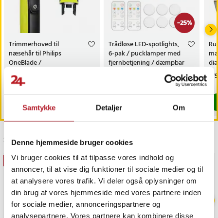
-
25
%
Trimmerhoved til
Trådløse LED-spotlights,
Rul
næsehår til Philips
6-pak / pucklamper med
mag
OneBlade /
fjernbetjening / dæmpbar
di
næsehårstrimmer /
skabsbelysning
fas
Pris
69 kr.
:
69 kr.
Nuværende pris
149 kr.
:
Pri
179
199 kr.
næsetrimmerhoved
149 kr.
Tidligere pris
:
199 kr.
Findes på lager, Leveres i løbet af 1-2 hverdage
Findes på lager, Leveres i løbet af 1-2
Køb
Køb
Samtykke
Detaljer
Om
Sidst besøgt
Denne hjemmeside bruger cookies
Vi bruger cookies til at tilpasse vores indhold og
GAVEIDÉ
BESTSELLERE
annoncer, til at vise dig funktioner til sociale medier og til
at analysere vores trafik. Vi deler også oplysninger om
din brug af vores hjemmeside med vores partnere inden
for sociale medier, annonceringspartnere og
analysepartnere. Vores partnere kan kombinere disse