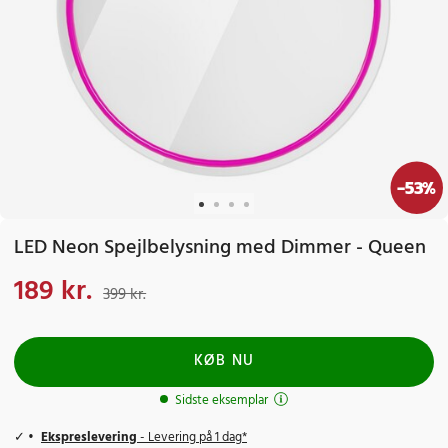
-
53
%
LED Neon Spejlbelysning med Dimmer - Queen
189 kr.
Nuværende pris
:
189 kr.
Tidligere pris
:
399 kr.
399 kr.
KØB NU
Sidste eksemplar
Ekspreslevering
- Levering på 1 dag*