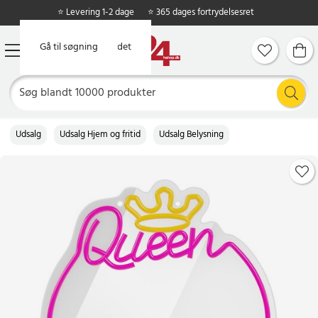
⭐ Levering 1-2 dage
⭐ 365 dages fortrydelsesret
Gå til hovedindholdet
Gå til søgning
Udsalg
Udsalg Hjem og fritid
Udsalg Belysning