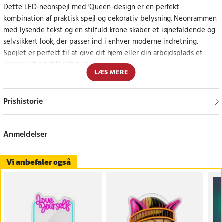
Dette LED-neonspejl med 'Queen'-design er en perfekt
kombination af praktisk spejl og dekorativ belysning. Neonrammen
med lysende tekst og en stilfuld krone skaber et iøjnefaldende og
selvsikkert look, der passer ind i enhver moderne indretning.
Spejlet er perfekt til at give dit hjem eller din arbejdsplads et
personligt og stilfuldt præg.
LÆS MERE
Med lysdæmperfunktionen kan lysintensiteten justeres efter dine
behov og skabe en fleksibel atmosfære til forskellige lejligheder.
Prishistorie
Spejlet kan hænges op på væggen eller placeres på et møbel,
hvilket gør det nemt at tilpasse det til dit rum.
Anmeldelser
Den medfølgende mikrofiberklud sikrer, at spejlet forbliver rent og
klart uden risiko for ridser.
Vi anbefaler også
Et statement-møbel, der løfter din indretning
Med sit dronningedesign og den lysende neonramme er dette
spejl både et praktisk og dekorativt tilbehør. Det er et perfekt