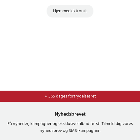
Hjemmeelektronik
⭐ Nem og sikker betaling med mobilepay og dankort
⭐ 365 dages fortrydelsesret
Nyhedsbrevet
Få nyheder, kampagner og eksklusive tilbud først! Tilmeld dig vores
nyhedsbrev og SMS-kampagner.