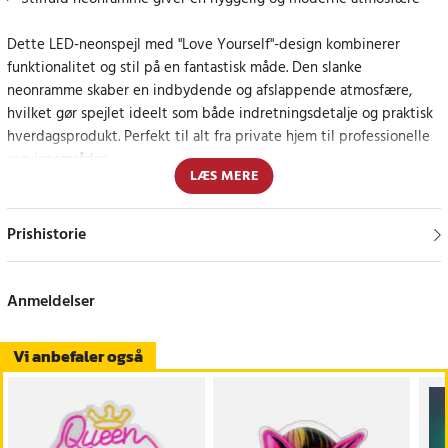
Dette LED-neonspejl med "Love Yourself"-design kombinerer
funktionalitet og stil på en fantastisk måde. Den slanke
neonramme skaber en indbydende og afslappende atmosfære,
hvilket gør spejlet ideelt som både indretningsdetalje og praktisk
hverdagsprodukt. Perfekt til alt fra private hjem til professionelle
serviceområder.
LÆS MERE
Med den indbyggede lysdæmperfunktion kan du nemt justere
lysintensiteten og farvetonen for at skabe præcis den atmosfære,
Prishistorie
du ønsker. Spejlet kan hænges op på væggen ved hjælp af
neonhåndtaget eller placeres på en kommode for et moderne look.
Anmeldelser
For at sikre, at spejlet altid ser perfekt ud, medfølger der en
mikrofiberklud til skånsom rengøring uden risiko for ridser.
Vi anbefaler også
Design og funktion, der passer til ethvert miljø
Spejlet er et alsidigt indretningselement, der fungerer lige godt i