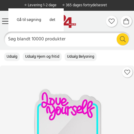
⭐ Levering 1-2 dage
⭐ 365 dages fortrydelsesret
Gå til hovedindholdet
Gå til søgning
Udsalg
Udsalg Hjem og fritid
Udsalg Belysning