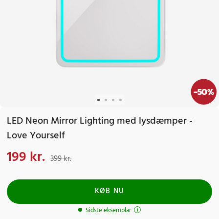
-
50
%
LED Neon Mirror Lighting med lysdæmper -
Love Yourself
199 kr.
Nuværende pris
:
199 kr.
Tidligere pris
:
399 kr.
399 kr.
KØB NU
Sidste eksemplar