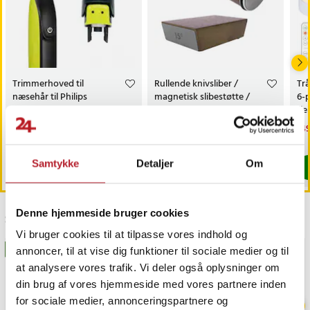
Trimmerhoved til
Rullende knivsliber /
Trå
næsehår til Philips
magnetisk slibestøtte /
6-
OneBlade /
diamantbryne 400/1000 /
fj
næsehårstrimmer /
faste slibevinkler
sk
Pris
69 kr.
:
69 kr.
Pris
179 kr.
:
179 kr.
Nu
149
næsetrimmerhoved
149
Findes på lager, Leveres i løbet af 1-2 hverdage
Kommer 2026-08-14
Samtykke
Detaljer
Om
Køb
Køb
Denne hjemmeside bruger cookies
Sidst besøgt
Vi bruger cookies til at tilpasse vores indhold og
BESTSELLERE
GAVEIDÉ
annoncer, til at vise dig funktioner til sociale medier og til
at analysere vores trafik. Vi deler også oplysninger om
din brug af vores hjemmeside med vores partnere inden
for sociale medier, annonceringspartnere og