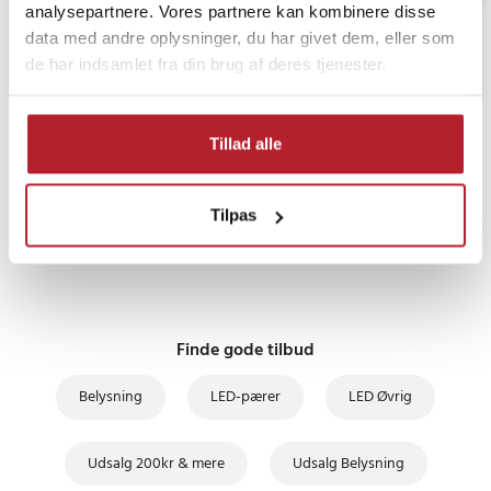
analysepartnere. Vores partnere kan kombinere disse
data med andre oplysninger, du har givet dem, eller som
de har indsamlet fra din brug af deres tjenester.
PRISGARANTI
Tillad alle
UDSALG
Tilpas
Finde gode tilbud
Belysning
LED-pærer
LED Øvrig
Udsalg 200kr & mere
Udsalg Belysning