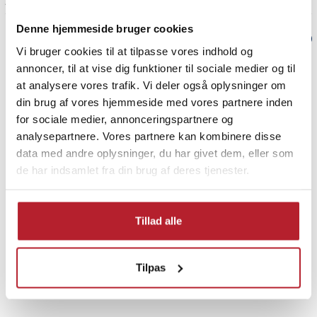
3 år siden
Denne hjemmeside bruger cookies
Verified by Trustvoice
Vi bruger cookies til at tilpasse vores indhold og
annoncer, til at vise dig funktioner til sociale medier og til
PRISGARANTI
at analysere vores trafik. Vi deler også oplysninger om
din brug af vores hjemmeside med vores partnere inden
UDSALG
for sociale medier, annonceringspartnere og
analysepartnere. Vores partnere kan kombinere disse
data med andre oplysninger, du har givet dem, eller som
de har indsamlet fra din brug af deres tjenester.
Finde gode tilbud
Tillad alle
Belysning
Udsalg 30-49 Kronor
Tilpas
Udsalg Belysning
Hjemmeelektronik