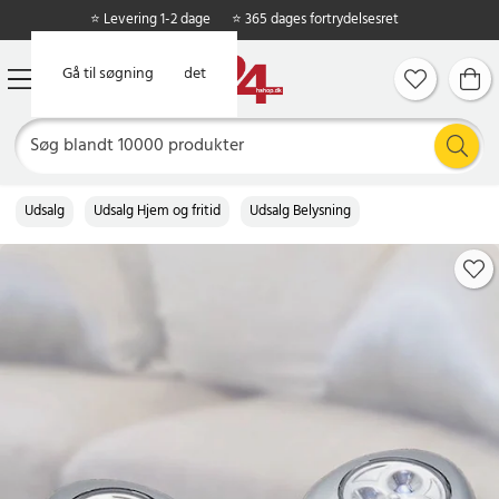
⭐ Levering 1-2 dage
⭐ 365 dages fortrydelsesret
Gå til hovedindholdet
Gå til søgning
Udsalg
Udsalg Hjem og fritid
Udsalg Belysning