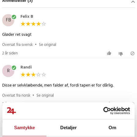
Anmeldelser (3)
efter en hurtig belysningsløsning.
Specifikation
Felix B
FB
- Antal lys: 3-pak
- Lystype: LED
Gløder ret svagt
- Installation: Selvklæbende, værktøjsfri montering
- Anvendelsesområder: Garderobeskabe, køkkenskabe,
Oversat fra svensk
•
Se original
sengelamper
2 år siden
Article number
:
107945
Randi
R
Disse er selvklæbende, men falder af, fordi tapen er for dårlig.
Oversat fra norsk
•
Se original
2 år siden
Elisabeth
E
Samtykke
Detaljer
Om