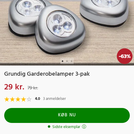
-
63
%
Grundig Garderobelamper 3-pak
29 kr.
Nuværende pris
:
29 kr.
Tidligere pris
:
79 kr.
79 kr.
4.0
3 anmeldelser
KØB NU
Sidste eksemplar