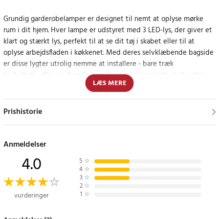
Grundig garderobelamper er designet til nemt at oplyse mørke
rum i dit hjem. Hver lampe er udstyret med 3 LED-lys, der giver et
klart og stærkt lys, perfekt til at se dit tøj i skabet eller til at
oplyse arbejdsfladen i køkkenet. Med deres selvklæbende bagside
er disse lygter utrolig nemme at installere - bare træk
beskyttelsesfilmen af ​​og fastgør den til det ønskede sted, uden
LÆS MERE
brug af værktøj. Deres alsidighed gør dem også ideelle som
natlamper, hvor de nemt kan placeres ved sengen for at give
behagelig belysning om natten.
Prishistorie
Lamper, der kombinerer funktionalitet med bekvemmelighed
Anmeldelser
Disse LED-lys fra Grundig er ikke kun praktiske, men også æstetisk
4.0
5
☆
tiltalende, og tre er inkluderet i hver pakke, så du kan placere
4
☆
dem, hvor der er mest brug for dem. De er energieffektive, hvilket
3
☆
2
☆
betyder, at de ikke kun giver dig det lys, du har brug for, men også
1
☆
vurderinger
hjælper med at spare energi. Brugervenligheden og lette
installationen gør disse lygter til et smart valg for alle, der leder