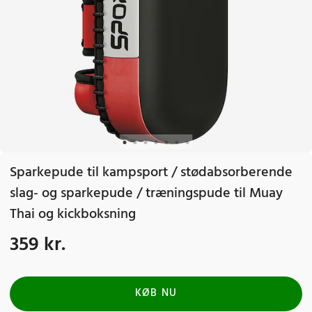
Sparkepude til kampsport / stødabsorberende
slag- og sparkepude / træningspude til Muay
Thai og kickboksning
359 kr.
Pris
:
359 kr.
KØB NU