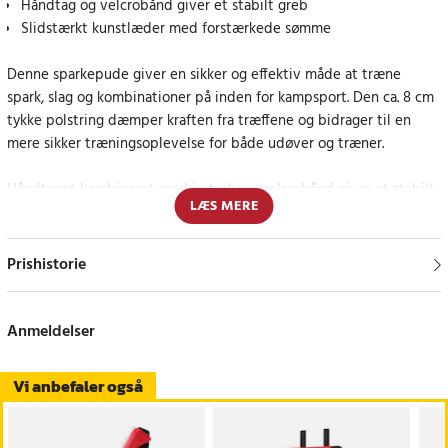
Håndtag og velcrobånd giver et stabilt greb
Slidstærkt kunstlæder med forstærkede sømme
Denne sparkepude giver en sikker og effektiv måde at træne
spark, slag og kombinationer på inden for kampsport. Den ca. 8 cm
tykke polstring dæmper kraften fra træffene og bidrager til en
mere sikker træningsoplevelse for både udøver og træner.
Håndtaget kombineret med justerbare velcrobånd giver et stabilt
LÆS MERE
greb omkring armen. Udformningen gør det muligt at holde puden
i forskellige vinkler, hvilket giver bedre kontrol og mere varieret
træning.
Prishistorie
Den justerbare pasform gør sparkepuden velegnet til brugere med
forskellige armstørrelser. Fastgørelsessystemet hjælper med at
Anmeldelser
holde puden sikkert på plads under hele træningen.
Vi anbefaler også
Sparkepuden er fremstillet af slidstærkt kunstlæder med
forstærkede sømme, hvilket gør den velegnet til intensiv og
gentagen brug. Materialet passer godt til træning inden for blandt