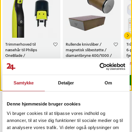
Trimmerhoved til
Rullende knivsliber /
Trå
næsehår til Philips
magnetisk slibestøtte /
6-
OneBlade /
diamantbryne 400/1000 /
fj
næsehårstrimmer /
faste slibevinkler
sk
Pris
69 kr.
:
69 kr.
Pris
179 kr.
:
179 kr.
Nu
149
næsetrimmerhoved
149
Findes på lager, Leveres i løbet af 1-2 hverdage
Kommer 2026-08-14
Køb
Køb
Samtykke
Detaljer
Om
Sidst besøgt
Denne hjemmeside bruger cookies
Vi bruger cookies til at tilpasse vores indhold og
GAVEIDÉ
annoncer, til at vise dig funktioner til sociale medier og til
at analysere vores trafik. Vi deler også oplysninger om