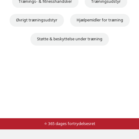
Trænings- & fitnesshandsker
Træningsudstyr
Øvrigt træningsudstyr
Hjælpemidler for træning
Støtte & beskyttelse under træning
⭐ Nem og sikker betaling med mobilepay og dankort
⭐ 365 dages fortrydelsesret