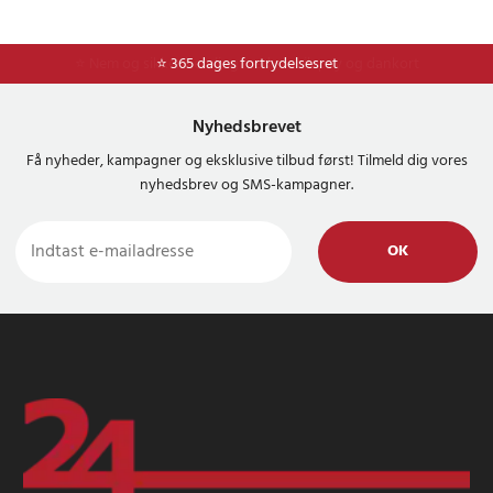
⭐ Nem og sikker betaling med mobilepay og dankort
⭐ 365 dages fortrydelsesret
Nyhedsbrevet
Få nyheder, kampagner og eksklusive tilbud først! Tilmeld dig vores
nyhedsbrev og SMS-kampagner.
OK