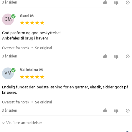
3 år siden
Gard M
GM
God pasform og god beskyttelse!
Anbefales til brug i haven!
Oversat fra norsk
•
Se original
3 år siden
Valintsina M
VM
Endelig fundet den bedste løsning for en gartner, elastik, sidder godt på
knæene.
Oversat fra norsk
•
Se original
3 år siden
Vis flere anmeldelser