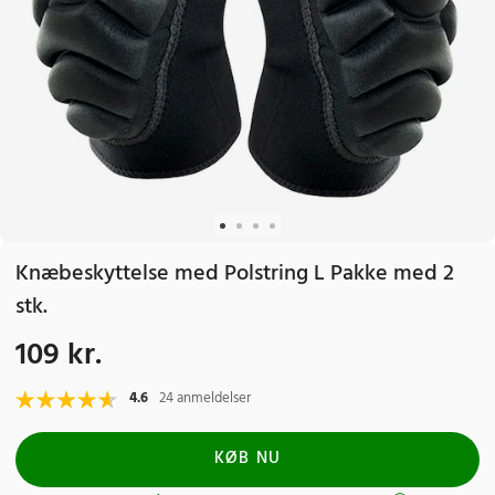
Knæbeskyttelse med Polstring L Pakke med 2
stk.
109 kr.
Pris
:
109 kr.
4.6
24 anmeldelser
KØB NU