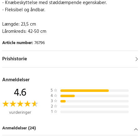
- Knæbeskyttelse med støddæmpende egenskaber.
- Fleksibel og åndbar.
Længde: 23,5 cm
Låromkreds: 42-50 cm
Article number
:
76796
Prishistorie
Anmeldelser
4.6
5
☆
4
☆
3
☆
2
☆
1
☆
vurderinger
Anmeldelser (24)