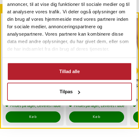
annoncer, til at vise dig funktioner til sociale medier og til
Andre købte også
at analysere vores trafik. Vi deler også oplysninger om
din brug af vores hjemmeside med vores partnere inden
for sociale medier, annonceringspartnere og
analysepartnere. Vores partnere kan kombinere disse
data med andre oplysninger, du har givet dem, eller som
de har indsamlet fra din brug af deres tjenester.
Tillad alle
Pemtura fingerløse
Pemtura Udøget
Ten
kompressionshandsker S
Håndledsskåner med
- S
/ støttehandsker
skinne - Højre hånd
Tilpas
Pris
79 kr.
:
79 kr.
Pris
149 kr.
:
149 kr.
Pri
79 
Findes på lager, Leveres i løbet af 1-2 hverdage
Findes på lager, Leveres i løbet af 1-2
Køb
Køb