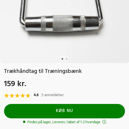
Trækhåndtag til Træningsbænk
159 kr.
Pris
:
159 kr.
4.8
5 anmeldelser
KØB NU
Findes på lager, Leveres i løbet af 1-2 hverdage