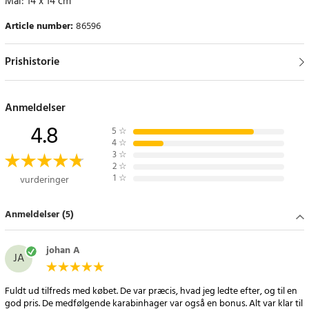
Mål: 14 x 14 cm
Article number
:
86596
Prishistorie
Anmeldelser
4.8
5
☆
4
☆
3
☆
2
☆
1
☆
vurderinger
Anmeldelser (5)
johan A
JA
Fuldt ud tilfreds med købet. De var præcis, hvad jeg ledte efter, og til en
god pris. De medfølgende karabinhager var også en bonus. Alt var klar til