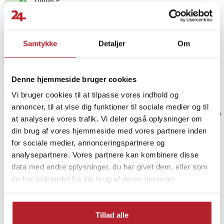
Tomas P
TP
2 år siden
Samtykke
Detaljer
Om
Mohamad R
MR
Denne hjemmeside bruger cookies
3 år siden
Vi bruger cookies til at tilpasse vores indhold og
annoncer, til at vise dig funktioner til sociale medier og til
Verified by Trustvoice
at analysere vores trafik. Vi deler også oplysninger om
din brug af vores hjemmeside med vores partnere inden
PRISGARANTI
for sociale medier, annonceringspartnere og
analysepartnere. Vores partnere kan kombinere disse
data med andre oplysninger, du har givet dem, eller som
UDSALG
de har indsamlet fra din brug af deres tjenester.
Tillad alle