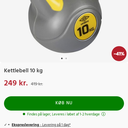
-
41
%
Kettlebell 10 kg
249 kr.
Nuværende pris
:
249 kr.
Tidligere pris
:
419 kr.
419 kr.
KØB NU
Findes på lager, Leveres i løbet af 1-2 hverdage
Ekspreslevering
- Levering på 1 dag*