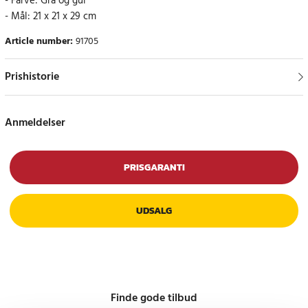
- Farve: Grå og gul
- Mål: 21 x 21 x 29 cm
Article number
:
91705
Prishistorie
Anmeldelser
PRISGARANTI
UDSALG
Finde gode tilbud