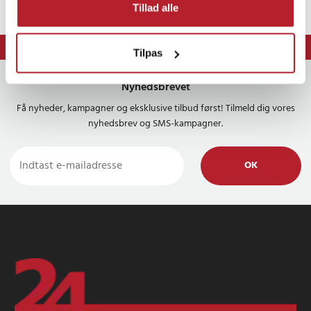
Tillad alle
⭐ 365 dages fortrydelsesret
⭐ Levering 1-2 dage
Tilpas
Nyhedsbrevet
Få nyheder, kampagner og eksklusive tilbud først! Tilmeld dig vores
nyhedsbrev og SMS-kampagner.
OK