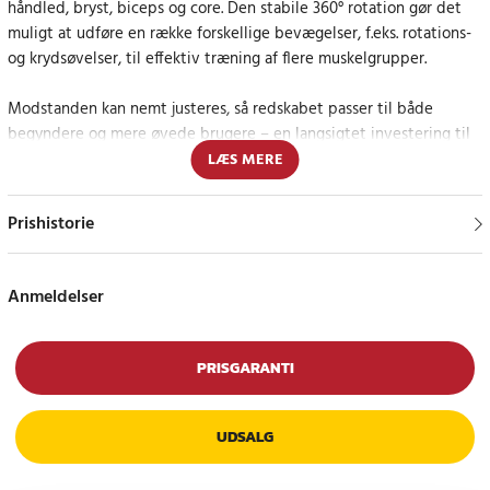
håndled, bryst, biceps og core. Den stabile 360° rotation gør det
muligt at udføre en række forskellige bevægelser, f.eks. rotations-
og krydsøvelser, til effektiv træning af flere muskelgrupper.
Modstanden kan nemt justeres, så redskabet passer til både
begyndere og mere øvede brugere – en langsigtet investering til
hjemmetræningen.
LÆS MERE
Med en vægt på ca. 5,4 kg (12 lbs) kan den også anvendes som
Prishistorie
håndvægt. De ergonomiske og skridsikre håndtag sikrer et godt
greb, og der medfølger to ruller gribetape, så du kan tilpasse
håndtagene efter behov.
Anmeldelser
Holdbar konstruktion til tryg træning
PRISGARANTI
Armtræneren er fremstillet af galvaniseret stål i tre lag, hvilket
giver høj slidstyrke og lang levetid. Kombinationen af robust
konstruktion og justerbar belastning gør den lige velegnet til
UDSALG
styrketræning, genoptræning og boksetræning.