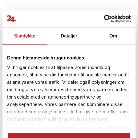
Specifikationer
- Farve: Sort + sølv
- Materiale: Metal, TPR, PA
Finde gode tilbud
- Mål: 37 × 16,5 × 5 cm (L × B × H)
- Indvendig diameter: 12 cm
Samtykke
Detaljer
Om
Hjem & Have
Sport & Træning
- Vægt: 5,4 kg (12 lbs)
- Antal i pakken: 1
- Indeholder: 1 × Burn Machine, 2 × gribetape, 1 × brugervejledning
Træningsmaskiner & redskaber
Håndtræning
Denne hjemmeside bruger cookies
Article number
:
124363
Vi bruger cookies til at tilpasse vores indhold og
Multitræning
annoncer, til at vise dig funktioner til sociale medier og til
at analysere vores trafik. Vi deler også oplysninger om
din brug af vores hjemmeside med vores partnere inden
for sociale medier, annonceringspartnere og
analysepartnere. Vores partnere kan kombinere disse
data med andre oplysninger, du har givet dem, eller som
de har indsamlet fra din brug af deres tjenester.