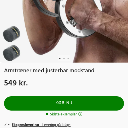
Armtræner med justerbar modstand
549 kr.
Pris
:
549 kr.
KØB NU
Sidste eksemplar
Ekspreslevering
- Levering på 1 dag*