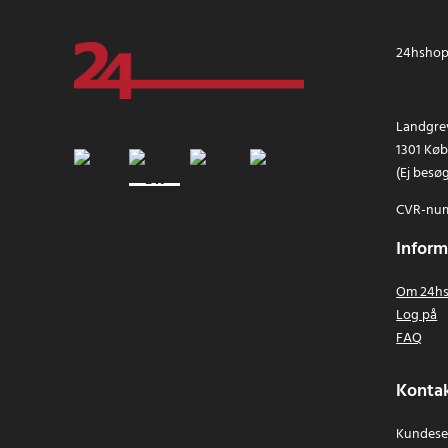
24hshop.
Landgrev
1301 Kø
(Ej besø
CVR-num
Inform
Om 24hs
Log på
FAQ
Kontak
Kundeser