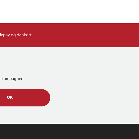
lepay og dankort
MS-kampagner.
OK