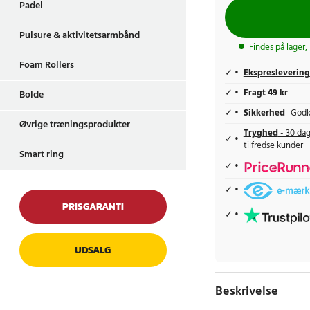
Padel
Pulsure & aktivitetsarmbånd
Findes på lager,
Foam Rollers
Ekspreslevering
Fragt 49 kr
Bolde
Sikkerhed
- Godk
Øvrige træningsprodukter
Tryghed
- 30 dag
tilfredse kunder
Smart ring
PRISGARANTI
UDSALG
Beskrivelse