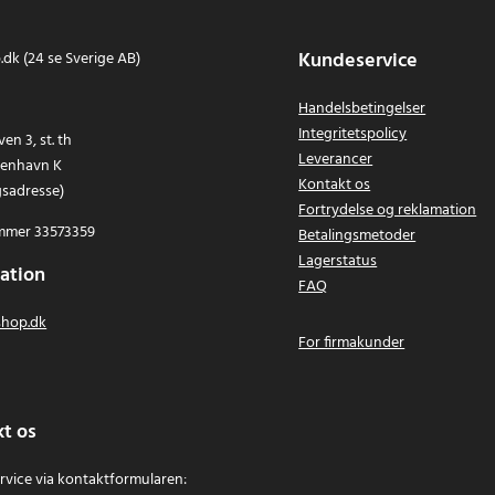
Kundeservice
dk (24 se Sverige AB)
Handelsbetingelser
Integritetspolicy
en 3, st. th
Leverancer
benhavn K
Kontakt os
gsadresse)
Fortrydelse og reklamation
mer 33573359
Betalingsmetoder
Lagerstatus
ation
FAQ
hop.dk
For firmakunder
t os
vice via kontaktformularen: