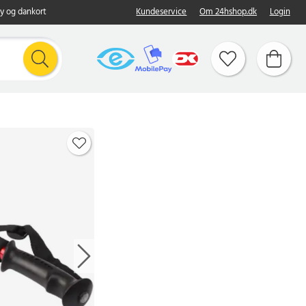
y og dankort
Kundeservice
Om 24hshop.dk
Login