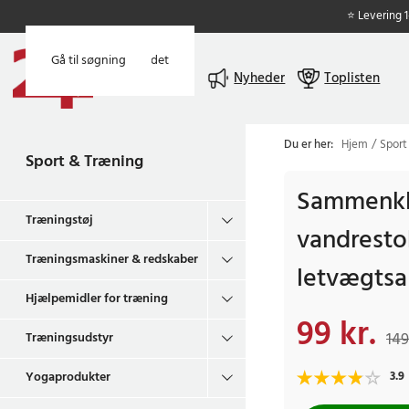
⭐ Levering 
Gå til hovedindholdet
Gå til søgning
Menu
Nyheder
Toplisten
Du er her:
Hjem
Sport
Sport & Træning
Sammenkl
Træningstøj
vandresto
Træningsmaskiner & redskaber
letvægts
Hjælpemidler for træning
99 kr.
Nuværende pris
:
99 
149
Træningsudstyr
Yogaprodukter
3.9