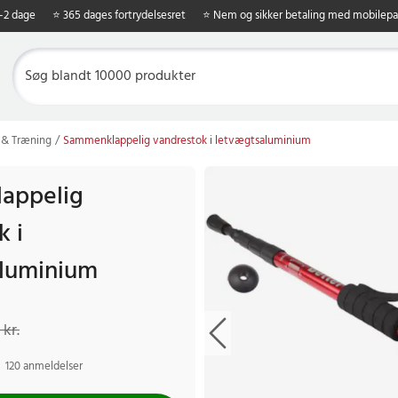
1-2 dage
⭐ 365 dages fortrydelsesret
⭐ Nem og sikker betaling med mobilepa
 & Træning
Sammenklappelig vandrestok i letvægtsaluminium
appelig
k i
aluminium
kr.
Tidligere pris
:
149 kr.
 kr.
120 anmeldelser