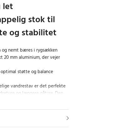
 let
pelig stok til
te og stabilitet
 og nemt bæres i rygsækken
rkt 20 mm aluminium, der vejer
r optimal støtte og balance
ige vandrestav er det perfekte
dreture og længere gåture. Den
 stabilitet, hvilket især er en
med balanceproblemer eller
 Den kan også øge intensiteten af
in justerbare højde kan staven
get er i samme højde som
år armen er afslappet, hvilket