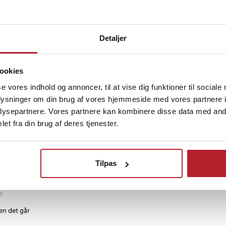
rejser
Detaljer
•
1 år siden
s ikke tilstrækkeligt stabilt i brug.
ookies
se vores indhold og annoncer, til at vise dig funktioner til sociale
oplysninger om din brug af vores hjemmeside med vores partnere i
iden
ysepartnere. Vores partnere kan kombinere disse data med andr
et fra din brug af deres tjenester.
8
il sidst
Tilpas
•
2 år siden
en det går