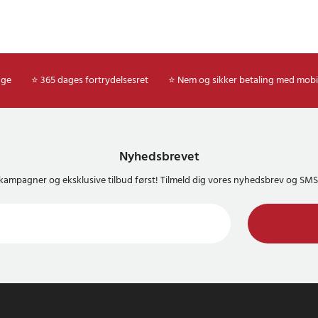
age
⭐ 365 dages fortrydelsesret
⭐ Nem og sikker betaling med mobi
Nyhedsbrevet
kampagner og eksklusive tilbud først! Tilmeld dig vores nyhedsbrev og S