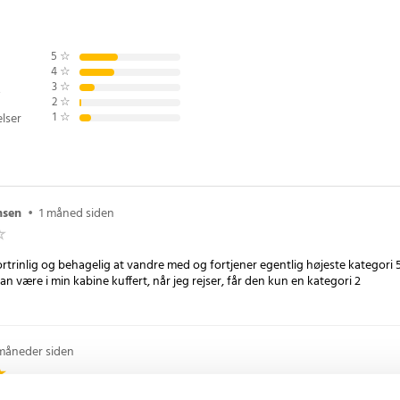
ge støtte.
stere
5
☆
4
☆
3
☆
længes på tre punkter og passer
2
☆
lket gør den perfekt til at tage
1
☆
lser
 lavet af letvægtsaluminium,
at bruge uden at belaste
lige farver.
nsen
•
1 måned siden
estok
ium (20 mm)
ortrinlig og behagelig at vandre med og fortjener egentlig højeste kategori
an være i min kabine kuffert, når jeg rejser, får den kun en kategori 2
måneder siden