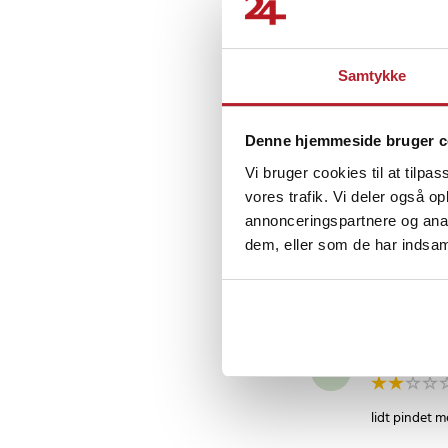
Super fint til 
Samtykke
Inger-Lise S
IS
Produktet føle
Denne hjemmeside bruger c
Vi bruger cookies til at tilpas
vores trafik. Vi deler også 
GJ.
•
1 år s
annonceringspartnere og anal
G
dem, eller som de har indsaml
Article number
:
3941
OK fra først t
Thomas M
TM
lidt pindet m