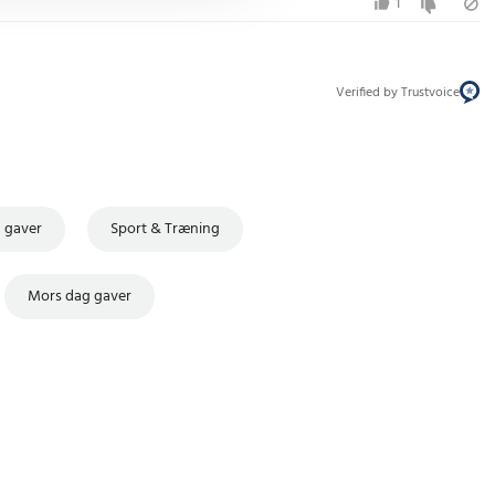
1
Verified by Trustvoice
g gaver
Sport & Træning
Mors dag gaver