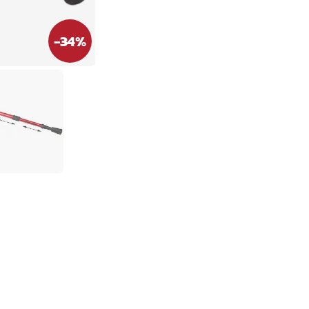
-
34
%