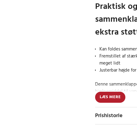
Praktisk og
sammenklap
ekstra støt
Kan foldes sammen
Fremstillet af stæ
meget lidt
Justerbar højde fo
Denne sammenklappel
hjælpemiddel til van
LÆS MERE
giver ekstra støtte og
fordel for personer 
smerter i ben og led.
Prishistorie
hurtige gåture. Med s
tilpasses, så håndta
brugerens håndled, n