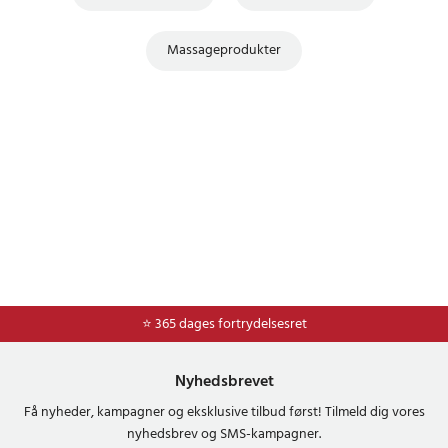
Massageprodukter
⭐ Nem og sikker betaling med mobilepay og dankort
⭐ 365 dages fortrydelsesret
Nyhedsbrevet
Få nyheder, kampagner og eksklusive tilbud først! Tilmeld dig vores
nyhedsbrev og SMS-kampagner.