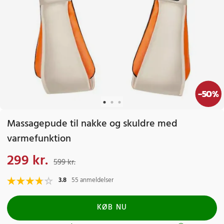
-
50
%
Massagepude til nakke og skuldre med
varmefunktion
299 kr.
Nuværende pris
:
299 kr.
Tidligere pris
:
599 kr.
599 kr.
3.8
55 anmeldelser
KØB NU