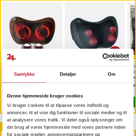
-
20
%
Herzberg Shiatsu-
Champion Massagepude
Ma
massagepude med
med infrarød varme og
mas
Samtykke
Detaljer
Om
varme
shiatsu-funktion - 24W
va
va
Pris
229 kr.
:
229 kr.
Nuværende pris
399 kr.
:
Pri
599
499 kr.
mas
399 kr.
Tidligere pris
:
499 kr.
Findes på lager, Leveres i løbet af 1-2 hverdage
Findes på lager, Leveres i løbet af 1-2
Denne hjemmeside bruger cookies
Køb
Køb
Vi bruger cookies til at tilpasse vores indhold og
annoncer, til at vise dig funktioner til sociale medier og til
at analysere vores trafik. Vi deler også oplysninger om
Andre købte også
din brug af vores hjemmeside med vores partnere inden
for sociale medier, annonceringspartnere og