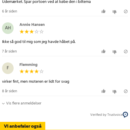
Udemærket. Spar portoen ved at købe den i biltema
6 år siden
Annie Hansen
AH
Ikke så god til mig som jeg havde håbet på.
7 år siden
Flemming
F
virker fint, men moteren er lidt for svag
8 år siden
Vis flere anmeldelser
Verified by Trustvoice
Vi anbefaler også