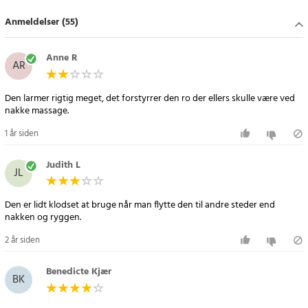
Anmeldelser (55)
Specifikationer
- Anvendelse: Nakke, skuldre, ryg, ben, mave
- Funktioner: 4 roterende massagehoveder, varmefunktion, 15 min.
Anne R
AR
timer
- Materiale: PU-læder + åndbart stof
Den larmer rigtig meget, det forstyrrer den ro der ellers skulle være ved
- Spænding: DC 12 V
nakke massage.
- Effekt: 24 W
1 år siden
- Frekvens: 50 Hz
- Sikkerhed: Overophedningsbeskyttelse
Judith L
JL
Article number
:
62402
Den er lidt klodset at bruge når man flytte den til andre steder end
2 år siden
Benedicte Kjær
BK