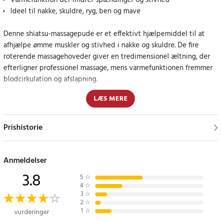
Varmefunktion der lindrer spændinger og stivhed
Ideel til nakke, skuldre, ryg, ben og mave
Denne shiatsu-massagepude er et effektivt hjælpemiddel til at
afhjælpe ømme muskler og stivhed i nakke og skuldre. De fire
roterende massagehoveder giver en tredimensionel æltning, der
efterligner professionel massage, mens varmefunktionen fremmer
blodcirkulation og afslapning.
LÆS MERE
Massagepuden er fremstillet af slidstærkt PU-læder og åndbart
stof, som sikrer lang holdbarhed og behagelig brug. Den har
indbygget 15-minutters timer, overophedningsbeskyttelse og
Prishistorie
tænd/sluk-knap for sikker og nem betjening.
Afslapning derhjemme, på kontoret eller i bilen
Anmeldelser
3.8
5
☆
Med sit kompakte design og de medfølgende adaptere kan
4
☆
massagepuden bruges overalt – hjemme, på arbejdet eller under
3
☆
2
☆
lange bilture. Perfekt, når du vil slappe af, reducere
1
☆
vurderinger
muskelspændinger eller forbedre søvnkvaliteten.