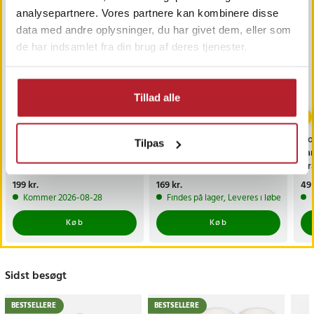
analysepartnere. Vores partnere kan kombinere disse
data med andre oplysninger, du har givet dem, eller som
de har indsamlet fra din brug af deres tjenester.
Tillad alle
EMS-hoftetræner /
Fluffy varmedunk med
Nor
Tilpas
baldetræner /
ekstra langt design og
Tan
muskelstimulator til hofter
blødt betræk
Ora
og balder
Pris
199 kr.
:
199 kr.
Pris
169 kr.
:
169 kr.
Pri
49 
Kommer 2026-08-28
Findes på lager, Leveres i løbet af 1-2
Køb
Køb
Sidst besøgt
BESTSELLERE
BESTSELLERE