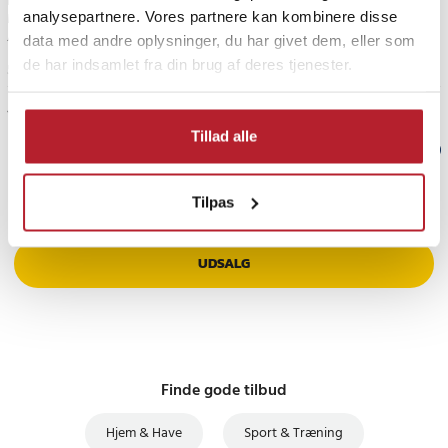
Havde lidt forventet de var lidt mere powerfull
analysepartnere. Vores partnere kan kombinere disse
Men what to do
data med andre oplysninger, du har givet dem, eller som
de har indsamlet fra din brug af deres tjenester.
5 år siden
Vis flere anmeldelser
Tillad alle
Verified by Trustvoice
PRISGARANTI
Tilpas
UDSALG
Finde gode tilbud
Hjem & Have
Sport & Træning