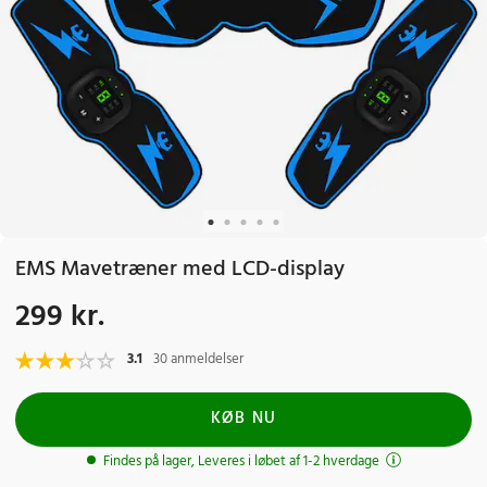
EMS Mavetræner med LCD-display
299 kr.
Pris
:
299 kr.
3.1
30 anmeldelser
KØB NU
Findes på lager, Leveres i løbet af 1-2 hverdage