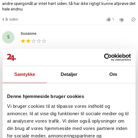
andre spørgsmål ar intet hørt siden. Så har ikke rigtigt kunne afprøve det
4 år siden
1
Susanne
S
Jeg var meget glad da jeg modtog den første men efter en uge blev
klister siden mørk og kunne ikke KLISTRE fik den byttet samme resultat
nu fik jeg en ny har brugt den i 10 dage den er pt god men kan ane
meget lidt det samme problem kommer nok før eller siden.
Skal siges at jeg bruger ikke creme og rengører de steder jeg sætter dem.
Samtykke
Detaljer
Om
Måske skulle man bruge nogle andre klister ting på den eller nogle man
kan skifte det ville være godt for idéen med denne er kanon ihvertfald
for mig
Susanne
Denne hjemmeside bruger cookies
5 år siden
Vi bruger cookies til at tilpasse vores indhold og
annoncer, til at vise dig funktioner til sociale medier og til
Susanne
at analysere vores trafik. Vi deler også oplysninger om
S
din brug af vores hjemmeside med vores partnere inden
for sociale medier, annonceringspartnere og