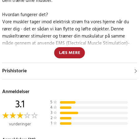
dem træne dine muskler.
Hvordan fungerer det?
Vore muskler tager imod elektrisk strøm fra vores hjerne når du
rører dig - det er sådan vi kan flytte og løfte objekter. Denne
muskeltræner stimulerer og træner din muskulatur på samme
måde gennem at anvende EMS (Electrical Muscle Stimulation)-
teknik. Derfor hjælper du med at forme og tone din mave.
LÆS MERE
Indbygget Li-ion-batteri, og USB-kabel til opladning indgår
Prishistorie
Article number
:
73715
Anmeldelser
3.1
5
☆
4
☆
3
☆
2
☆
1
☆
vurderinger