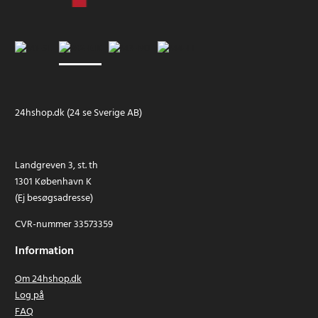
24hshop.dk (24 se Sverige AB)
Landgreven 3, st. th
1301 København K
(Ej besøgsadresse)
CVR-nummer 33573359
Information
Om 24hshop.dk
Log på
FAQ