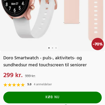
-
70
%
Doro Smartwatch - puls-, aktivitets- og
sundhedsur med touchscreen til seniorer
299 kr.
Nuværende pris
:
299 kr.
Tidligere pris
:
999 kr.
999 kr.
5.0
4 anmeldelser
KØB NU