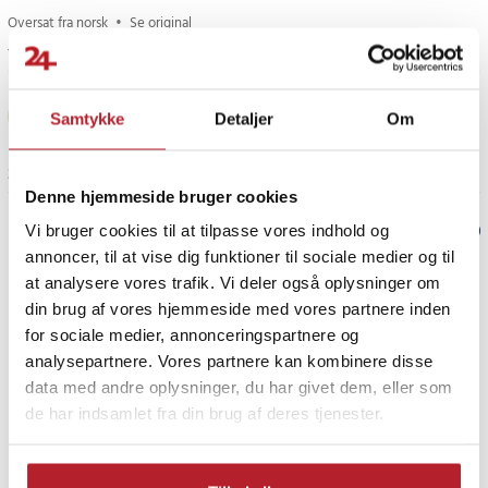
Specifikationer
Oversat fra norsk
•
Se original
- Operativsystem: RTOS
- Skærmstørrelse: 1,28 tommer
10 dage siden
- Skærmtype: OLED
- Opløsning: 240 x 204
Maarit M
MM
Samtykke
Detaljer
Om
- Berøringsskærm: Ja
- Forbindelse: Bluetooth 5.0
3 uger siden
- GPS: Nej
Denne hjemmeside bruger cookies
- Særlige funktioner: Aktivitetssporing, notifikationer, beskeder,
pulsmåling
Vi bruger cookies til at tilpasse vores indhold og
Verified by Trustvoice
- Sundhedsmålinger: Puls, søvn, iltmætning i blodet, kaloriforbrug
annoncer, til at vise dig funktioner til sociale medier og til
- Vandbeskyttelse: IP68, op til 1,5 meter i 1 time
at analysere vores trafik. Vi deler også oplysninger om
PRISGARANTI
- Batteri: Li-polymer 300 mAh
din brug af vores hjemmeside med vores partnere inden
- Opladningstid: Ca. 2 timer
for sociale medier, annonceringspartnere og
- Batteritid: Op til 8 dage
UDSALG
analysepartnere. Vores partnere kan kombinere disse
- Rem: Silikone
data med andre oplysninger, du har givet dem, eller som
- Materiale: Metal
de har indsamlet fra din brug af deres tjenester.
- Farve: Lyserød/hvid
- Målgruppe: Voksne, unisex
- Kompatibilitet: Android og iOS