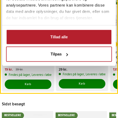
BESTSELLERE
BESTSELLERE
BES
analysepartnere. Vores partnere kan kombinere disse
data med andre oplysninger, du har givet dem, eller som
de har indsamlet fra din brug af deres tjenester.
Tillad alle
-
51
%
Røgalarmens batteri -
Hængselsplade 90×90
Gri
Tilpas
Hvornår har du sidst
mm 2-pak /
190
skiftet det?
reparationsplade i rustfrit
mod
stål til hængsler /
Nuværende pris
19 kr.
:
Pris
29 kr.
:
29 kr.
Nu
139
39 kr.
hængselreparation til skabe
19 kr.
Tidligere pris
:
39 kr.
139
Findes på lager, Leveres i løbet af 1-2
Findes på lager, Leveres i løbet af 1-2 hverdage
Køb
Køb
Sidst besøgt
BESTSELLERE
BESTSELLERE
BEST