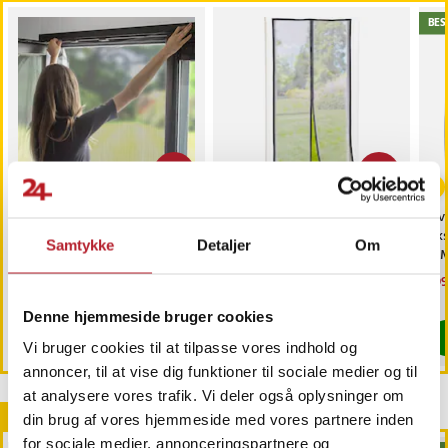
BES
-
36
%
-
50
%
Insektsnät för fönster -
Magic Mesh Magnet
Hv
130x150cm - sort
insektnet til dør
ek
Samtykke
Detaljer
Om
Mørkegrå - Ekstra stærk
– 
magnet
Nuværende pris
89 kr.
:
Nuværende pris
149 kr.
:
Nu
199
139 kr.
299 kr.
89 kr.
Tidligere pris
:
139 kr.
149 kr.
Tidligere pris
:
299 kr.
199
Findes på lager, Leveres i løbet af 1-2 hverdage
Sidste eksemplar
Denne hjemmeside bruger cookies
Køb
Køb
Vi bruger cookies til at tilpasse vores indhold og
annoncer, til at vise dig funktioner til sociale medier og til
at analysere vores trafik. Vi deler også oplysninger om
Andre købte også
din brug af vores hjemmeside med vores partnere inden
for sociale medier, annonceringspartnere og