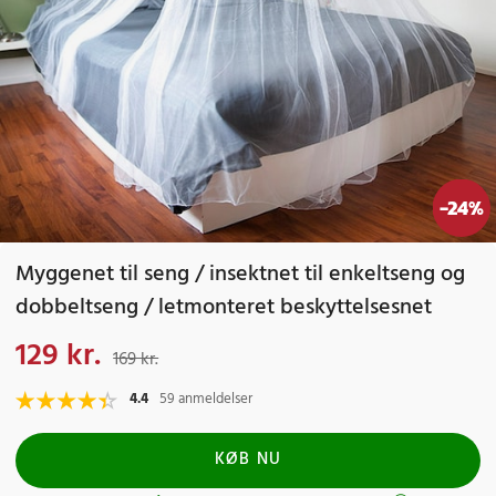
-
24
%
Myggenet til seng / insektnet til enkeltseng og
dobbeltseng / letmonteret beskyttelsesnet
129 kr.
Nuværende pris
:
129 kr.
Tidligere pris
:
169 kr.
169 kr.
4.4
59 anmeldelser
KØB NU