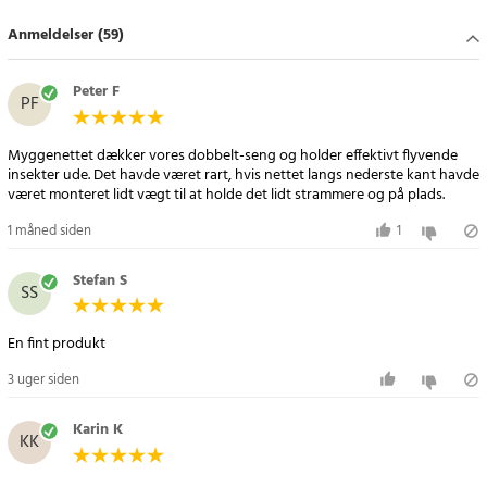
Specifikationer
Anmeldelser (59)
- Produkttype: Myggenet / insektnet til seng
- Materiale: 100 % polyester
- Diameter ophængningsring: 63 cm
Peter F
PF
- Diameter nederkant: 380 cm
- Højde: 250 cm
Myggenettet dækker vores dobbelt-seng og holder effektivt flyvende
- Kan vaskes i maskine: 30 °C
insekter ude. Det havde været rart, hvis nettet langs nederste kant havde
- Montering: Hurtig og enkel ophængning
været monteret lidt vægt til at holde det lidt strammere og på plads.
- Anvendelse: Beskytter mod myg, fluer og andre insekter
1 måned siden
1
Article number
:
46420
Stefan S
SS
En fint produkt
3 uger siden
Karin K
KK