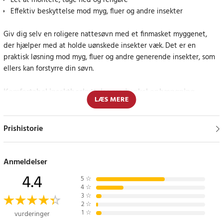
Let at montere, tage ned og rengøre
Effektiv beskyttelse mod myg, fluer og andre insekter
Giv dig selv en roligere nattesøvn med et finmasket myggenet,
der hjælper med at holde uønskede insekter væk. Det er en
praktisk løsning mod myg, fluer og andre generende insekter, som
ellers kan forstyrre din søvn.
Komfortabel insektbeskyttelse med enkel ophængning
LÆS MERE
Dette myggenet kombinerer funktion og enkel brug. Det monteres
hurtigt med ophængningsringen og kan placeres over både
Prishistorie
enkeltsenge og dobbeltsenge. Den generøse højde og den brede
nederkant gør, at nettet falder fint rundt om sengen og giver et
beskyttende lag gennem natten.
Anmeldelser
4.4
5
☆
Nettet er fremstillet af 100 % polyester, hvilket gør det let og
4
☆
nemt at håndtere. Det kan vaskes i maskine ved 30 °C, så det er
3
☆
2
☆
nemt at holde rent og friskt over tid.
1
☆
vurderinger