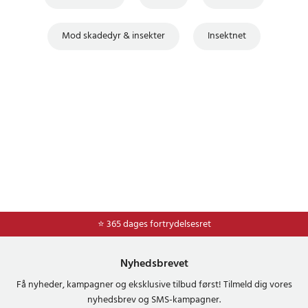
Mod skadedyr & insekter
Insektnet
⭐ Nem og sikker betaling med mobilepay og dankort
⭐ 365 dages fortrydelsesret
Nyhedsbrevet
Få nyheder, kampagner og eksklusive tilbud først! Tilmeld dig vores
nyhedsbrev og SMS-kampagner.