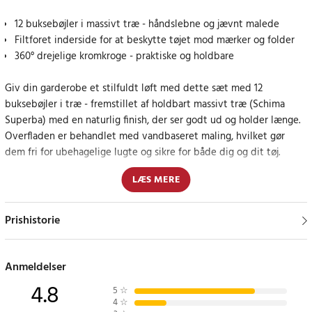
12 buksebøjler i massivt træ - håndslebne og jævnt malede
Filtforet inderside for at beskytte tøjet mod mærker og folder
360° drejelige kromkroge - praktiske og holdbare
Giv din garderobe et stilfuldt løft med dette sæt med 12
buksebøjler i træ - fremstillet af holdbart massivt træ (Schima
Superba) med en naturlig finish, der ser godt ud og holder længe.
Overfladen er behandlet med vandbaseret maling, hvilket gør
dem fri for ubehagelige lugte og sikre for både dig og dit tøj.
LÆS MERE
Hver bøjle har et filtfor indvendigt, som beskytter stoffet mod
trykmærker og hjælper med at holde bukser og nederdele glatte
og pæne. Det smarte klemmedesign gør det nemt at åbne og lukke
Prishistorie
bøjlen, samtidig med at tøjet holdes sikkert på plads.
De blanke, forkromede metalkroge kan drejes 360°, hvilket gør det
Anmeldelser
nemt at hænge tøjet i alle retninger - perfekt til garderober med
4.8
5
☆
forskellige behov for ophængning.
4
☆