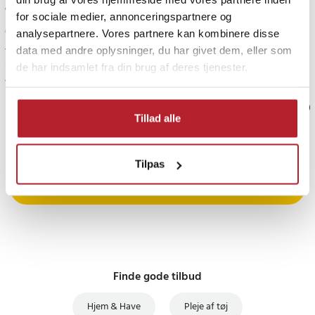
ok pris. De virker, som de skal.
for sociale medier, annonceringspartnere og
Oversat fra svensk
•
Se original
analysepartnere. Vores partnere kan kombinere disse
data med andre oplysninger, du har givet dem, eller som
1 år siden
de har indsamlet fra din brug af deres tjenester.
Vis flere anmeldelser
Verified by Trustvoice
Tillad alle
PRISGARANTI
Tilpas
UDSALG
Finde gode tilbud
Hjem & Have
Pleje af tøj