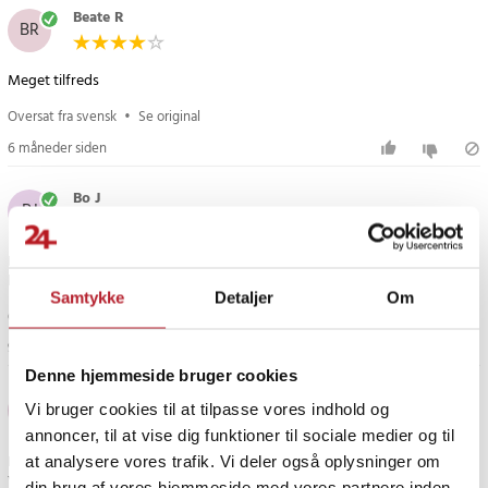
Article number
:
120228
Beate R
BR
Meget tilfreds
Oversat fra svensk
•
Se original
6 måneder siden
Bo J
BJ
Buksebøjlerne fungerer præcis som de skal! Nemt og enkelt at fastgøre
bukserne!
Samtykke
Detaljer
Om
Oversat fra svensk
•
Se original
9 måneder siden
Denne hjemmeside bruger cookies
Maria
M
Vi bruger cookies til at tilpasse vores indhold og
annoncer, til at vise dig funktioner til sociale medier og til
De bedste bukseophæng
at analysere vores trafik. Vi deler også oplysninger om
Vi ledte efter dem, vi har haft siden tidernes morgen, og her var de til en
din brug af vores hjemmeside med vores partnere inden