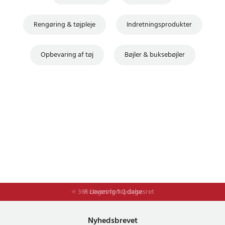
Rengøring & tøjpleje
Indretningsprodukter
Opbevaring af tøj
Bøjler & buksebøjler
⭐ 365 dages fortrydelsesret
⭐ Levering 1-2 dage
Nyhedsbrevet