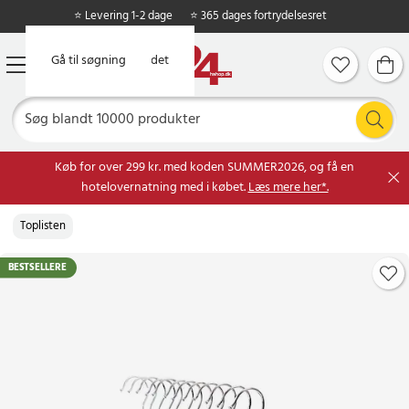
⭐ Levering 1-2 dage
⭐ 365 dages fortrydelsesret
Gå til hovedindholdet
Gå til søgning
Køb for over 299 kr. med koden SUMMER2026, og få en
hotelovernatning med i købet.
Læs mere her*.
Toplisten
BESTSELLERE