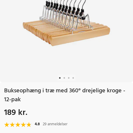
Bukseophæng i træ med 360° drejelige kroge -
12-pak
189 kr.
Pris
:
189 kr.
4.8
29 anmeldelser