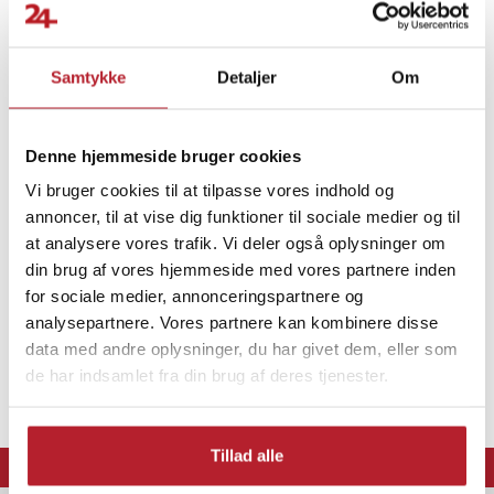
batterier til fjernbetjeningen. Batterier medfølger ikke.
Specifikationer
Samtykke
Detaljer
Om
- Mærke: Jono Toys
- Model: Rastar Red Bull RB19
Finde gode tilbud
- Produkttype: Byggesæt / radiostyret bil / RC-bil
Denne hjemmeside bruger cookies
- Tema: F1-legetøj
Legetøj
Radiostyret
Fritid & Legetøj
- Farve: Flerfarvet
Vi bruger cookies til at tilpasse vores indhold og
- Materiale: Plast
annoncer, til at vise dig funktioner til sociale medier og til
- Skala: 1:16
at analysere vores trafik. Vi deler også oplysninger om
- Antal dele: 55
din brug af vores hjemmeside med vores partnere inden
- Anbefalet alder: Fra 8 år
for sociale medier, annonceringspartnere og
- Strømforsyning bil: 3 x AA-batterier
analysepartnere. Vores partnere kan kombinere disse
- Strømforsyning fjernbetjening: 2 x AA-batterier
data med andre oplysninger, du har givet dem, eller som
- Batterier medfølger: Nej
de har indsamlet fra din brug af deres tjenester.
- Fjernbetjening: Medfølger
- EAN: 8720847745200
Tillad alle
Article number
:
132002
⭐ 365 dages fortrydelsesret