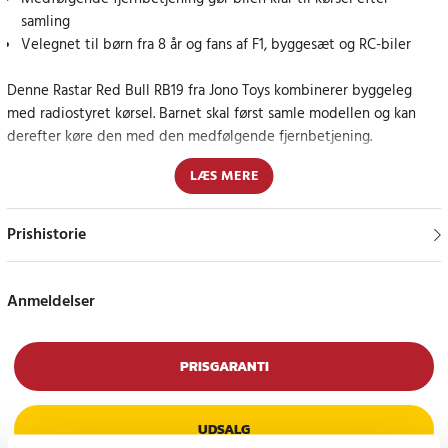
samling
Velegnet til børn fra 8 år og fans af F1, byggesæt og RC-biler
Denne Rastar Red Bull RB19 fra Jono Toys kombinerer byggeleg
med radiostyret kørsel. Barnet skal først samle modellen og kan
derefter køre den med den medfølgende fjernbetjening.
LÆS MERE
Byggesættet består af 55 dele og forestiller Red Bull RB19 i skala
1:16. Det passer godt til børn fra 8 år og er et sjovt valg for alle, der
kan lide Formel 1, legetøjsbiler og radiostyrede modeller.
Prishistorie
F1-inspireret byggesæt med fjernbetjening
Anmeldelser
Når bilen er færdigsamlet, kan den styres som en almindelig RC-bil.
Det farverige design er inspireret af Red Bull RB19 og gør
modellen sjov både at bygge, køre med og have stående i
PRISGARANTI
samlingen.
UDSALG
Bilen drives af i alt 5 AA-batterier: 3 batterier til bilen og 2