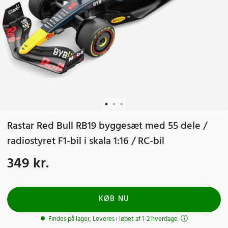
Rastar Red Bull RB19 byggesæt med 55 dele /
radiostyret F1-bil i skala 1:16 / RC-bil
349 kr.
Pris
:
349 kr.
KØB NU
Findes på lager, Leveres i løbet af 1-2 hverdage