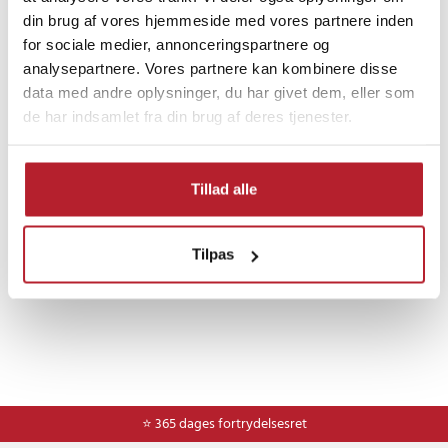
din brug af vores hjemmeside med vores partnere inden
Finde gode tilbud
for sociale medier, annonceringspartnere og
analysepartnere. Vores partnere kan kombinere disse
Hjem & Have
Helse & Skønhed
data med andre oplysninger, du har givet dem, eller som
de har indsamlet fra din brug af deres tjenester.
Eltandbørster & tilbehør
Tandbørstehoveder
Tillad alle
Tilpas
⭐ 365 dages fortrydelsesret