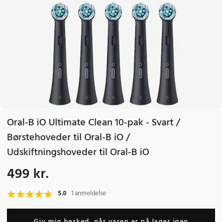
Oral-B iO Ultimate Clean 10-pak - Svart /
Børstehoveder til Oral-B iO /
Udskiftningshoveder til Oral-B iO
499 kr.
Pris
:
499 kr.
5.0
1 anmeldelse
Giv mig besked, når varen er på lager igen