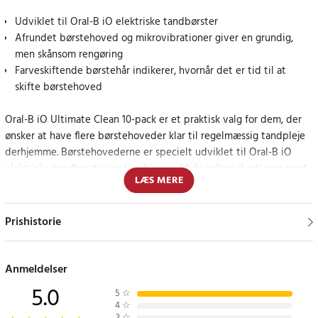
Udviklet til Oral-B iO elektriske tandbørster
Afrundet børstehoved og mikrovibrationer giver en grundig,
men skånsom rengøring
Farveskiftende børstehår indikerer, hvornår det er tid til at
skifte børstehoved
Oral-B iO Ultimate Clean 10-pack er et praktisk valg for dem, der
ønsker at have flere børstehoveder klar til regelmæssig tandpleje
derhjemme. Børstehovederne er specielt udviklet til Oral-B iO
elektriske tandbørster og kombinerer blide mikrovibrationer med
LÆS MERE
en rund form, der er inspireret af tandlæger.
De 16 grader vinklede børstehår hjælper med at nå svært
Prishistorie
tilgængelige områder mellem tænderne og langs tandkødsranden.
Det bidrager til en mere grundig rengøring og hjælper med at
fjerne op til 100 % mere plak end en almindelig manuel
Anmeldelser
tandbørste. Samtidig er børstehovederne designet til at beskytte
5.0
5
☆
tandkødet under daglig brug.
4
☆