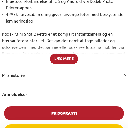
Bluetooth-forbindelse til iOS og Android via Kodak Photo
Printer-appen
4PASS-farvesublimering giver farverige fotos med beskyttende
lamineringslag
Kodak Mini Shot 2 Retro er et kompakt instantkamera og en
bærbar fotoprinter i ét. Det gør det nemt at tage billeder og
udskrive dem med det samme eller udskrive fotos fra mobilen via
Bluetooth. Den praktiske størrelse gør kameraet nemt at tage med
LÆS MERE
til fester, rejser, skoleprojekter, scrapbooking og andre lejligheder,
hvor du ønsker at skabe fysiske fotominder på stedet.
Prishistorie
Med Kodak Photo Printer-appen kan du forbinde kompatible iOS-
og Android-enheder, vælge billeder fra mobilen og redigere,
beskære eller justere dem inden udskrivning. Det gør Mini Shot 2
Anmeldelser
Retro til et fleksibelt valg både til spontane øjeblikke og kreative
fotoprojekter.
PRISGARANTI
Instantkamera med 4PASS-teknologi og mobiludskrivning