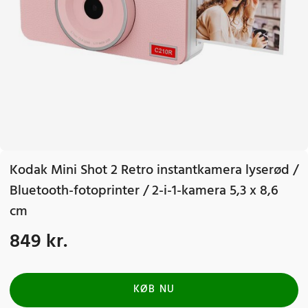
Kodak Mini Shot 2 Retro instantkamera lyserød /
Bluetooth-fotoprinter / 2-i-1-kamera 5,3 x 8,6
cm
849 kr.
Pris
:
849 kr.
KØB NU