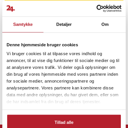
UDSALG
Kodaks 4PASS-farvesublimeringsteknologi opbygger billedet i
flere farvelag og afsluttes med et gennemsigtigt, beskyttende
lamineringslag. Resultatet er glatte og detaljerede farveudskrifter,
Samtykke
Detaljer
Om
der er designet til at modstå fingeraftryk, vand og misfarvning.
Hver udskrift tager ca. 55 sekunder og har formatet 2,1 x 3,4
Finde gode tilbud
tommer, svarende til ca. 5,3 x 8,6 cm. Kameraet leveres med 8 ark
Denne hjemmeside bruger cookies
fotopapir, så du kan begynde at udskrive fotos med det samme.
Fototilbehør
Fritid & Legetøj
Vi bruger cookies til at tilpasse vores indhold og
annoncer, til at vise dig funktioner til sociale medier og til
Specifikationer
at analysere vores trafik. Vi deler også oplysninger om
- Mærke: Kodak
din brug af vores hjemmeside med vores partnere inden
- Model: Mini Shot 2 Retro
for sociale medier, annonceringspartnere og
- Produkttype: Instantkamera / fotoprinter / mobil fotoprinter
analysepartnere. Vores partnere kan kombinere disse
- Farve: Lyserød
data med andre oplysninger, du har givet dem, eller som
- Funktion: 2-i-1-kamera og bærbar fotoprinter
de har indsamlet fra din brug af deres tjenester.
- Tilslutning: Bluetooth
- Kompatibilitet: iOS og Android
- App: Kodak Photo Printer-appen
Tillad alle
- Udskrivningsteknik: 4PASS-farvesublimering