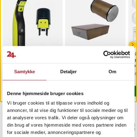
Trimmerhoved til
Rullende knivsliber /
Trå
næsehår til Philips
magnetisk slibestøtte /
6-
OneBlade /
diamantbryne 400/1000 /
fj
næsehårstrimmer /
faste slibevinkler
sk
Samtykke
Detaljer
Om
Pris
69 kr.
:
69 kr.
Pris
179 kr.
:
179 kr.
Nu
149
næsetrimmerhoved
149
Findes på lager, Leveres i løbet af 1-2 hverdage
Kommer 2026-08-14
Køb
Køb
Denne hjemmeside bruger cookies
Vi bruger cookies til at tilpasse vores indhold og
annoncer, til at vise dig funktioner til sociale medier og til
Sidst besøgt
at analysere vores trafik. Vi deler også oplysninger om
din brug af vores hjemmeside med vores partnere inden
BEST
for sociale medier, annonceringspartnere og