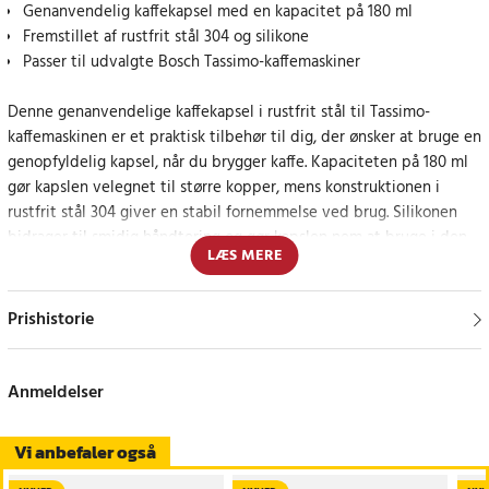
Genanvendelig kaffekapsel med en kapacitet på 180 ml
Fremstillet af rustfrit stål 304 og silikone
Passer til udvalgte Bosch Tassimo-kaffemaskiner
Denne genanvendelige kaffekapsel i rustfrit stål til Tassimo-
kaffemaskinen er et praktisk tilbehør til dig, der ønsker at bruge en
genopfyldelig kapsel, når du brygger kaffe. Kapaciteten på 180 ml
gør kapslen velegnet til større kopper, mens konstruktionen i
rustfrit stål 304 giver en stabil fornemmelse ved brug. Silikonen
bidrager til smidig håndtering og gør kapslen nem at bruge i den
LÆS MERE
daglige kaffepause.
Kompatibel med flere Tassimo-serier
Prishistorie
Ifølge produktinformationen passer kapslen til flere Bosch Tassimo-
maskiner, herunder Tassimo Happy, Tassimo Vivy, Tassimo Suny og
Anmeldelser
Tassimo My Way-serien. Det genanvendelige design gør det nemt
at fylde kapslen, bruge den og rengøre den efter brygning.
Vi anbefaler også