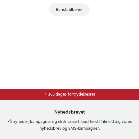
Baristatilbehør
⭐ Nem og sikker betaling med mobilepay og dankort
⭐ 365 dages fortrydelsesret
Nyhedsbrevet
Få nyheder, kampagner og eksklusive tilbud først! Tilmeld dig vores
nyhedsbrev og SMS-kampagner.