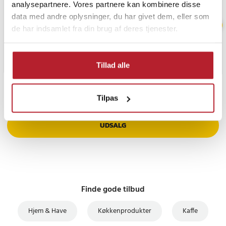
analysepartnere. Vores partnere kan kombinere disse
data med andre oplysninger, du har givet dem, eller som
de har indsamlet fra din brug af deres tjenester.
Tillad alle
PRISGARANTI
Tilpas
UDSALG
Finde gode tilbud
Hjem & Have
Køkkenprodukter
Kaffe