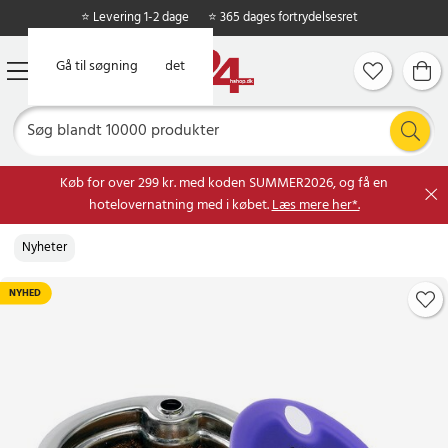
⭐ Levering 1-2 dage
⭐ 365 dages fortrydelsesret
Gå til hovedindholdet
Gå til søgning
Køb for over 299 kr. med koden SUMMER2026, og få en
hotelovernatning med i købet.
Læs mere her*.
Nyheter
NYHED