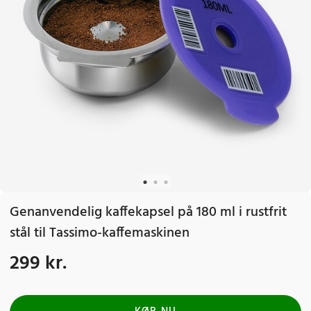
Genanvendelig kaffekapsel på 180 ml i rustfrit
stål til Tassimo-kaffemaskinen
299 kr.
Pris
:
299 kr.