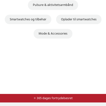
Pulsure & aktivitetsarmbånd
Smartwatches og tilbehør
Oplader til smartwatches
Mode & Accessories
⭐ Nem og sikker betaling med mobilepay og dankort
⭐ 365 dages fortrydelsesret