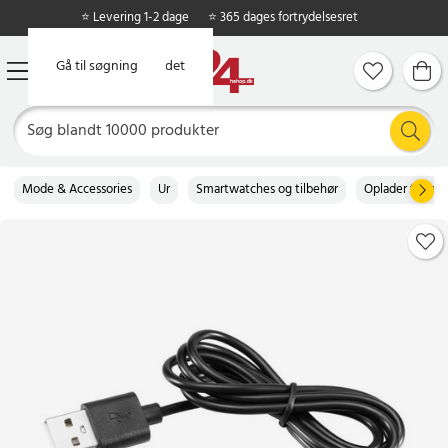
⭐ Levering 1-2 dage
⭐ 365 dages fortrydelsesret
Gå til hovedindholdet
Gå til søgning
Mode & Accessories
Ur
Smartwatches og tilbehør
Oplader til sm