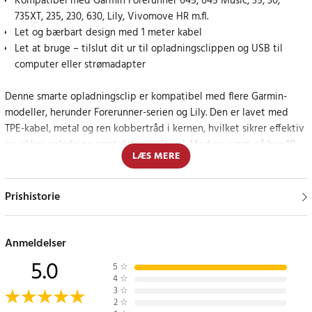
Kompatibel med Garmin Forerunner 645, 645 Music, 35, 30,
735XT, 235, 230, 630, Lily, Vivomove HR m.fl.
Let og bærbart design med 1 meter kabel
Let at bruge – tilslut dit ur til opladningsclippen og USB til
computer eller strømadapter
Denne smarte opladningsclip er kompatibel med flere Garmin-
modeller, herunder Forerunner-serien og Lily. Den er lavet med
TPE-kabel, metal og ren kobbertråd i kernen, hvilket sikrer effektiv
og sikker opladning samt dataoverførsel. Med en vægt på kun 18
LÆS MERE
gram og et kompakt design er den nem at tage med overalt.
Jævn opladning og dataoverførsel
Prishistorie
Opladningsclippen muliggør både opladning og dataoverførsel via
USB-A-forbindelse. Kabellængden på 1 meter giver god
Anmeldelser
fleksibilitet i brugen.
5.0
5
☆
4
☆
Specifikationer
3
☆
2
☆
- Materiale: TPE-kabel, metal og kobbertråd