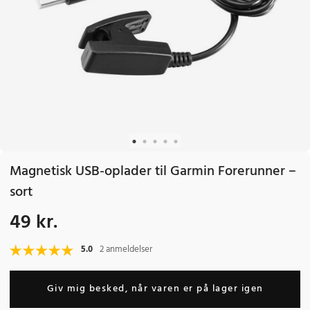
Magnetisk USB-oplader til Garmin Forerunner –
sort
49 kr.
Pris
:
49 kr.
5.0
2 anmeldelser
Giv mig besked, når varen er på lager igen