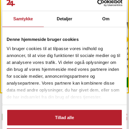
Samtykke
Detaljer
Om
-
25
%
Denne hjemmeside bruger cookies
Trimmerhoved til
Trådløse LED-spotlights,
Rul
Vi bruger cookies til at tilpasse vores indhold og
næsehår til Philips
6-pak / pucklamper med
mag
annoncer, til at vise dig funktioner til sociale medier og til
OneBlade /
fjernbetjening / dæmpbar
di
at analysere vores trafik. Vi deler også oplysninger om
næsehårstrimmer /
skabsbelysning
fas
Pris
69 kr.
:
69 kr.
Nuværende pris
149 kr.
:
Pri
179
199 kr.
din brug af vores hjemmeside med vores partnere inden
næsetrimmerhoved
149 kr.
Tidligere pris
:
199 kr.
Findes på lager, Leveres i løbet af 1-2 hverdage
Findes på lager, Leveres i løbet af 1-2
for sociale medier, annonceringspartnere og
Køb
Køb
analysepartnere. Vores partnere kan kombinere disse
data med andre oplysninger, du har givet dem, eller som
de har indsamlet fra din brug af deres tjenester.
Sidst besøgt
BESTSELLERE
GAV
Tillad alle