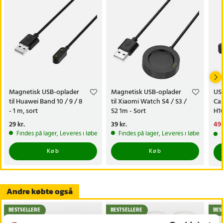
Magnetisk USB-oplader
Magnetisk USB-oplader
USB
til Huawei Band 10 / 9 / 8
til Xiaomi Watch S4 / S3 /
Ca
- 1 m, sort
S2 1m - Sort
H10
Pris
29 kr.
:
29 kr.
Pris
39 kr.
:
39 kr.
Nu
49 
49 
Findes på lager, Leveres i løbet af 1-2 hverdage
Findes på lager, Leveres i løbet af 1-2
Køb
Køb
Andre købte også
BESTSELLERE
BESTSELLERE
BES