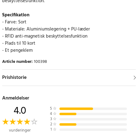
beskyttelsesfunktion.
Specifikation
- Farve: Sort
- Materiale: Aluminiumslegering + PU-læder
- RFID anti-magnetisk beskyttelsesfunktion
- Plads til 10 kort
- Et pengeklem
Article number
:
100398
Prishistorie
Anmeldelser
4.0
5
☆
4
☆
3
☆
2
☆
1
☆
vurderinger