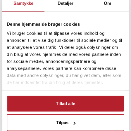
Samtykke
Detaljer
Om
2 år siden
Khaled A
Denne hjemmeside bruger cookies
KA
Vi bruger cookies til at tilpasse vores indhold og
annoncer, til at vise dig funktioner til sociale medier og til
3 år siden
at analysere vores trafik. Vi deler også oplysninger om
din brug af vores hjemmeside med vores partnere inden
Verified by Trustvoice
for sociale medier, annonceringspartnere og
analysepartnere. Vores partnere kan kombinere disse
PRISGARANTI
data med andre oplysninger, du har givet dem, eller som
de har indsamlet fra din brug af deres tjenester.
UDSALG
Tillad alle
Tilpas
Finde gode tilbud