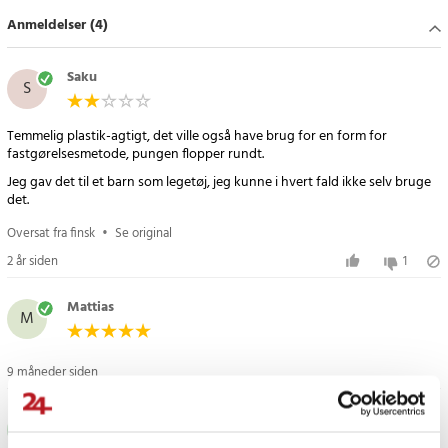
Anmeldelser (4)
Saku
S
Temmelig plastik-agtigt, det ville også have brug for en form for
fastgørelsesmetode, pungen flopper rundt.
Jeg gav det til et barn som legetøj, jeg kunne i hvert fald ikke selv bruge
det.
Oversat fra finsk
•
Se original
2 år siden
1
Mattias
M
9 måneder siden
Joakim
J