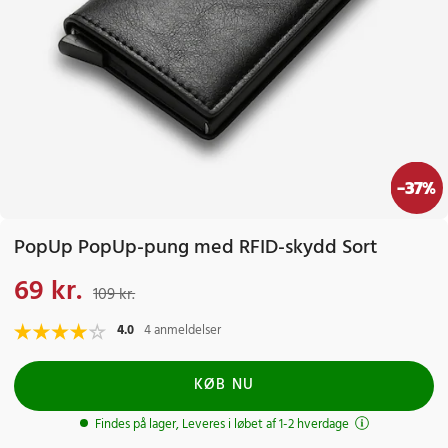
-
37
%
PopUp PopUp-pung med RFID-skydd Sort
69 kr.
Nuværende pris
:
69 kr.
Tidligere pris
:
109 kr.
109 kr.
4.0
4 anmeldelser
KØB NU
Findes på lager, Leveres i løbet af 1-2 hverdage