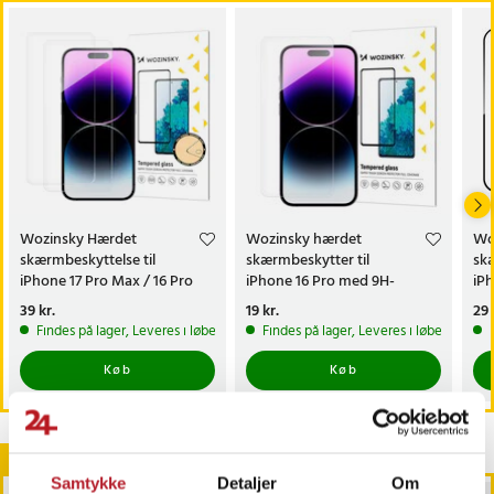
- Egenskaber: Ridsefast, stødabsorberende, høj gennemsigtighed,
bevarer berøringsfølsomheden
- Installation: Uden lim, boblefri påføring
- Antal: 2 stk
- Pakkens indhold: 2x skærmbeskyttelse af glas, 1x vådserviet, 1x
tørserviet, etiketter til fjernelse af støv
Article number
:
125434
Wozinsky Hærdet
Wozinsky hærdet
Wo
skærmbeskyttelse til
skærmbeskytter til
skæ
iPhone 17 Pro Max / 16 Pro
iPhone 16 Pro med 9H-
iPh
Max 2-pak
hårdhed
Ra
Pris
39 kr.
:
39 kr.
Pris
19 kr.
:
19 kr.
Pri
29 
Findes på lager, Leveres i løbet af 1-2 hverdage
Findes på lager, Leveres i løbet af 1-2
Køb
Køb
Andre købte også
Samtykke
Detaljer
Om