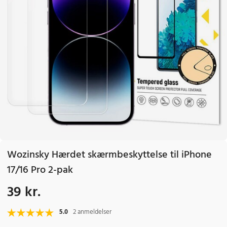
Wozinsky Hærdet skærmbeskyttelse til iPhone
17/16 Pro 2-pak
39 kr.
Pris
:
39 kr.
5.0
2 anmeldelser