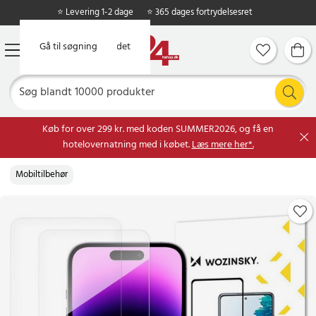
⭐ Levering 1-2 dage
⭐ 365 dages fortrydelsesret
Gå til hovedindholdet
Gå til søgning
Køb for over 299 kr. med koden SUMMER2026, og få en
hotelovernatning med i købet.
Læs mere her*.
Mobiltilbehør