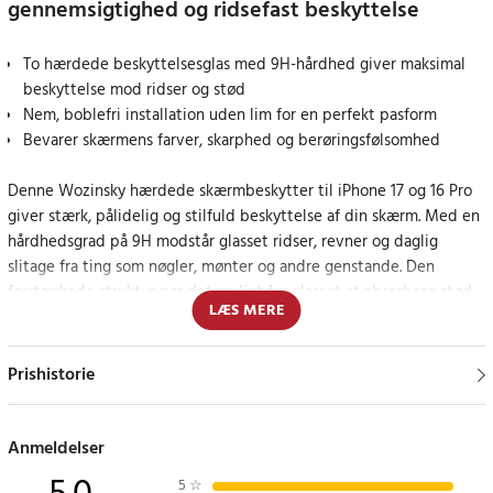
gennemsigtighed og ridsefast beskyttelse
To hærdede beskyttelsesglas med 9H-hårdhed giver maksimal
beskyttelse mod ridser og stød
Nem, boblefri installation uden lim for en perfekt pasform
Bevarer skærmens farver, skarphed og berøringsfølsomhed
Denne Wozinsky hærdede skærmbeskytter til iPhone 17 og 16 Pro
giver stærk, pålidelig og stilfuld beskyttelse af din skærm. Med en
hårdhedsgrad på 9H modstår glasset ridser, revner og daglig
slitage fra ting som nøgler, mønter og andre genstande. Den
forstærkede struktur gør det muligt for glasset at absorbere stød
LÆS MERE
effektivt og reducerer risikoen for skader i tilfælde af fald.
Skærmbeskytterens høje gennemsigtighed bevarer skærmens
Prishistorie
oprindelige farvegengivelse og lysstyrke, mens
berøringsfølsomheden forbliver lige så responsiv som uden
beskyttelse. Takket være den præcise pasform er hele skærmens
Anmeldelser
overflade dækket, hvilket giver et sømløst og professionelt
5
☆