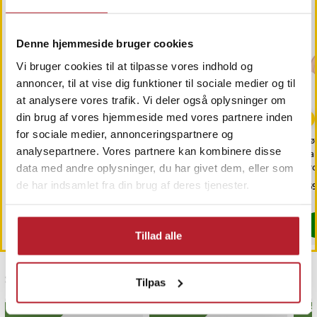
Denne hjemmeside bruger cookies
Vi bruger cookies til at tilpasse vores indhold og
annoncer, til at vise dig funktioner til sociale medier og til
at analysere vores trafik. Vi deler også oplysninger om
-
41
%
din brug af vores hjemmeside med vores partnere inden
for sociale medier, annonceringspartnere og
Klotang/klosaks til
WHIRLPOOL Ovnpære
Bør
analysepartnere. Vores partnere kan kombinere disse
hunde og katte
T29 E14 40W
pa
kro
data med andre oplysninger, du har givet dem, eller som
de har indsamlet fra din brug af deres tjenester.
Nuværende pris
29 kr.
:
Pris
59 kr.
:
59 kr.
Pri
169
49 kr.
29 kr.
Tidligere pris
:
49 kr.
Findes på lager, Leveres i løbet af 1-2
Findes på lager, Leveres i løbet af 1-2 hverdage
Køb
Køb
Tillad alle
Sidst besøgt
Tilpas
BESTSELLERE
BESTSELLERE
BEST