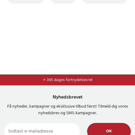
⭐ Nem og sikker betaling med mobilepay og dankort
⭐ 365 dages fortrydelsesret
Nyhedsbrevet
Få nyheder, kampagner og eksklusive tilbud først! Tilmeld dig vores
nyhedsbrev og SMS-kampagner.
OK