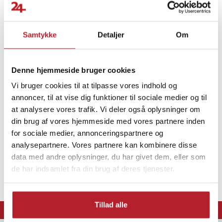
Nem installation: Brugervenlig anvendelse, der ikke kræver lim,
hvilket sikrer en problemfri oplevelse med korrekt justering.
Komplet installationssæt: De medfølgende klude og
Samtykke
Detaljer
Om
klistermærker hjælper med at fjerne støv og giver mulighed for
nøjagtig placering af glasset.
Finde gode tilbud
Høj klarhed: Bevarer det fulde farveområde, billedskarphed og
Denne hjemmeside bruger cookies
Mobiltilbehør
iPhone
Skærmbeskyttelse
berøringsfølsomhed, hvilket forbedrer din seeroplevelse.
Vi bruger cookies til at tilpasse vores indhold og
9H-hårdhed giver effektiv beskyttelse mod ridser og revner
annoncer, til at vise dig funktioner til sociale medier og til
De robuste mekaniske egenskaber ved Wozinsky hærdet glas
at analysere vores trafik. Vi deler også oplysninger om
beskytter skærmen mod hverdagsting som nøgler og mønter, der
kan ridse eller beskadige enheden.
din brug af vores hjemmeside med vores partnere inden
for sociale medier, annonceringspartnere og
Limfri installation gør anvendelsen hurtig og problemfri
analysepartnere. Vores partnere kan kombinere disse
Uden striber eller bobler kan Wozinsky-glas nemt påføres uden
data med andre oplysninger, du har givet dem, eller som
lim, hvilket sikrer bekvemmelighed og opretholder skærmens
de har indsamlet fra din brug af deres tjenester.
sikkerhed.
Slagfasthed beskytter skærmen selv under barske forhold
Glassets design absorberer effektivt slagkræfter, hvilket reducerer
Tillad alle
⭐ 365 dages fortrydelsesret
sandsynligheden for alvorlige skader som følge af fald eller tryk.