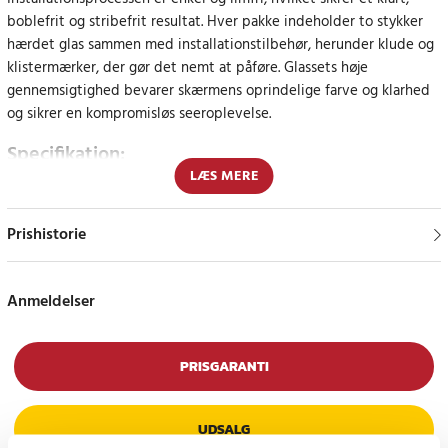
boblefrit og stribefrit resultat. Hver pakke indeholder to stykker
hærdet glas sammen med installationstilbehør, herunder klude og
klistermærker, der gør det nemt at påføre. Glassets høje
gennemsigtighed bevarer skærmens oprindelige farve og klarhed
og sikrer en kompromisløs seeroplevelse.
Specifikation:
LÆS MERE
Mærke: Wozinsky
Model: Wozinsky Hærdet glas (sæt med 2)
Kompatibilitet: iPhone 17 Pro / 16 Pro
Prishistorie
Glasets hårdhed: 9H
Materiale: hærdet glas
Farve: gennemsigtig
Anmeldelser
Nøglefunktioner i Wozinsky Hærdet glas:
Sæt med 2: Pakken indeholder to skærmbeskyttere af hærdet
PRISGARANTI
glas, der fungerer som backup eller til brug på en anden enhed.
9H hårdhed: Meget modstandsdygtig over for ridser og stød,
hvilket giver effektiv beskyttelse mod hverdagens mekaniske
UDSALG
skader.