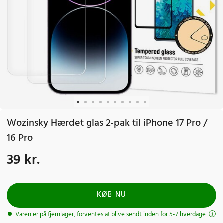
Wozinsky Hærdet glas 2-pak til iPhone 17 Pro /
16 Pro
39 kr.
Pris
:
39 kr.
KØB NU
Varen er på fjernlager, forventes at blive sendt inden for 5-7 hverdage