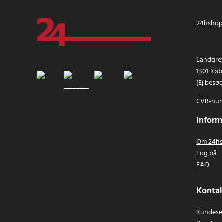
24hshop.
Landgrev
1301 Kø
(Ej besø
CVR-num
Inform
Om 24hs
Log på
FAQ
Kontak
Kundeser