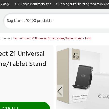
1-2 dage
⭐ 365 dages fortrydelsesret
⭐ Nem og sikker betaling med mobilepa
tilbehør
Tech-Protect Z1 Universal Smartphone/Tablet Stand - Hvid
ct Z1 Universal
e/Tablet Stand