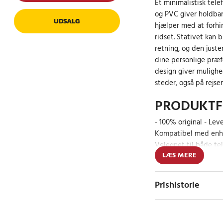
Et minimalistisk tele
og PVC giver holdbarh
UDSALG
hjælper med at forhi
ridset. Stativet kan 
retning, og den juste
dine personlige præf
design giver mulighed
steder, også på rejsen
PRODUKTF
- 100% original - Leve
Kompatibel med enhe
Velegnet til både tel
LÆS MERE
skridsikker finish
SÆTTET I
Prishistorie
1 x Tech-Protect-stat
Article number
:
API-