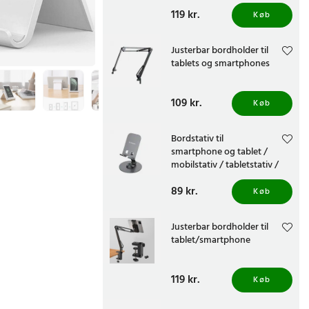
telefonholder - Hvid
Pris
119 kr.
:
119 kr.
Køb
Justerbar bordholder til
tablets og smartphones
Pris
109 kr.
:
109 kr.
Køb
Bordstativ til
smartphone og tablet /
mobilstativ / tabletstativ /
telefonholder - Grå
Pris
89 kr.
:
89 kr.
Køb
Justerbar bordholder til
tablet/smartphone
Pris
119 kr.
:
119 kr.
Køb