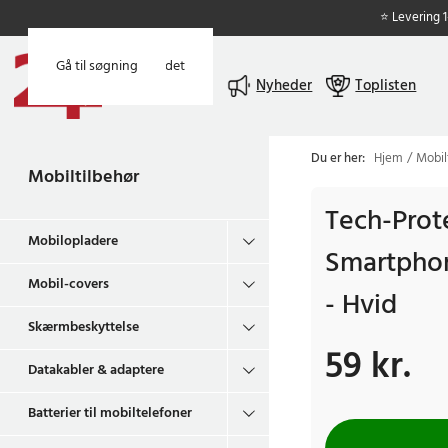
⭐ Levering 
Gå til hovedindholdet
Gå til søgning
Menu
Nyheder
Toplisten
Du er her:
Hjem
Mobil
Mobiltilbehør
Tech-Prote
Mobilopladere
Smartphon
Mobil-covers
- Hvid
Skærmbeskyttelse
59 kr.
Pris
:
59 kr.
Datakabler & adaptere
Batterier til mobiltelefoner