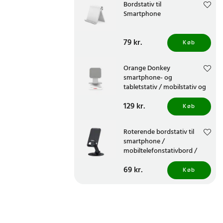
Bordstativ til
Smartphone
Pris
79 kr.
:
79 kr.
Køb
Orange Donkey
smartphone- og
tabletstativ / mobilstativ og
tabletholder / mobil- og
Pris
129 kr.
:
129 kr.
tabletstativ
Køb
Roterende bordstativ til
smartphone /
mobiltelefonstativbord /
telefonholderbord 360° -
Pris
69 kr.
:
69 kr.
Svart
Køb