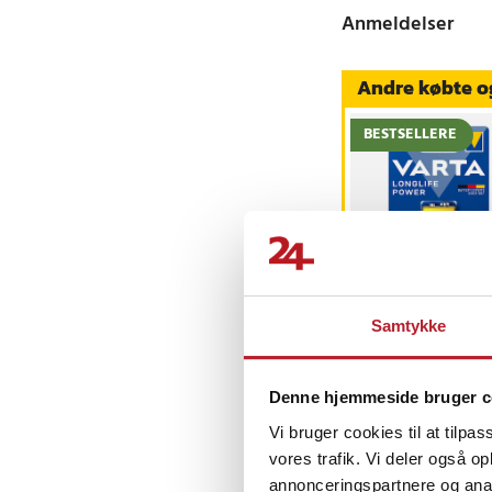
Anmeldelser
Andre købte o
BESTSELLERE
-
5
Røgalarmens
batteri - Hvornår
Samtykke
har du sidst skiftet 
Nuværende pris
19 kr.
:
39 kr.
19 kr.
Tidligere pris
:
Denne hjemmeside bruger c
Findes på lager, Le
39 kr.
Vi bruger cookies til at tilpas
Køb
vores trafik. Vi deler også 
annonceringspartnere og anal