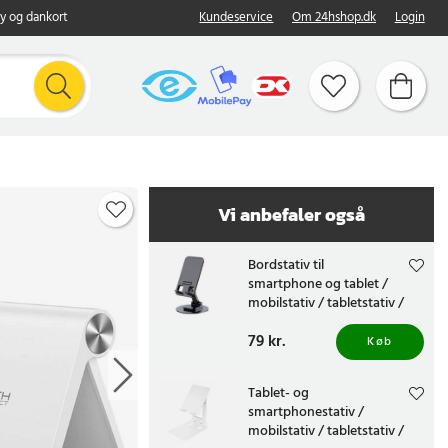
y og dankort
Kundeservice
Om 24hshop.dk
Login
Vi anbefaler også
Bordstativ til
smartphone og tablet /
mobilstativ / tabletstativ /
telefonholder - Svart
Pris
79 kr.
:
79 kr.
Køb
Tablet- og
smartphonestativ /
mobilstativ / tabletstativ /