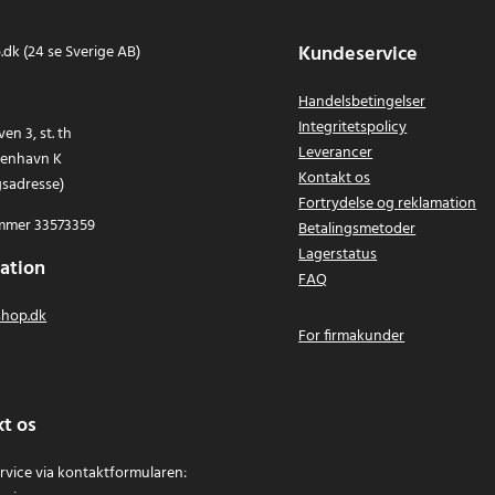
Kundeservice
dk (24 se Sverige AB)
Handelsbetingelser
Integritetspolicy
en 3, st. th
Leverancer
benhavn K
Kontakt os
gsadresse)
Fortrydelse og reklamation
mer 33573359
Betalingsmetoder
Lagerstatus
ation
FAQ
hop.dk
For firmakunder
t os
vice via kontaktformularen: