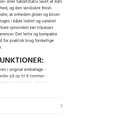
fon- eller tabletstativ lavet af ABS
ed, og den skridsikre finish
ndre, at enheden glider og bliver
bruges i både lodret og vandret
rbare synsvinkel kan tilpasses
erencer. Det lette og kompakte
 for praktisk brug forskellige
.
UNKTIONER:
res i original emballage -
der på op til 8 tommer -
efoner og tablets - Har en
NDEHOLDER:
iv
HUR-140000