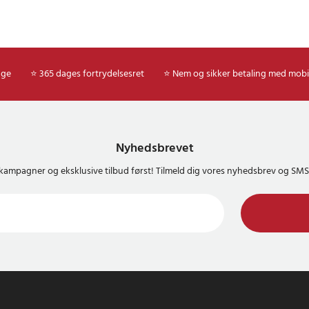
age
⭐ 365 dages fortrydelsesret
⭐ Nem og sikker betaling med mobi
Nyhedsbrevet
kampagner og eksklusive tilbud først! Tilmeld dig vores nyhedsbrev og S