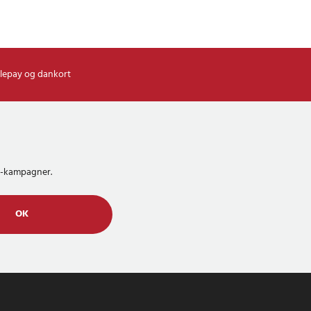
lepay og dankort
MS-kampagner.
OK