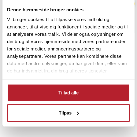
Holdbarhed og
sikkerhed
Denne hjemmeside bruger cookies
Wozinsky Invisible Film har en ridsefasthed på 3H, hvilket betyder,
at du kan bære din telefon sammen med nøgler eller mønter uden
Vi bruger cookies til at tilpasse vores indhold og
at bekymre dig om skader på skærmen. Med beskyttelsesfilmen
annoncer, til at vise dig funktioner til sociale medier og til
Wozinsky Invisible Film kan du være sikker på, at din foldbare
at analysere vores trafik. Vi deler også oplysninger om
telefon vil forblive i fremragende stand i mange måneder
din brug af vores hjemmeside med vores partnere inden
PRISGARANTI
fremover.
for sociale medier, annonceringspartnere og
analysepartnere. Vores partnere kan kombinere disse
Article number
:
API-HUR-122925
data med andre oplysninger, du har givet dem, eller som
UDSALG
de har indsamlet fra din brug af deres tjenester.
Tillad alle
Finde gode tilbud
Tilpas
Mobiltilbehør
Skærmbeskyttelse
Google