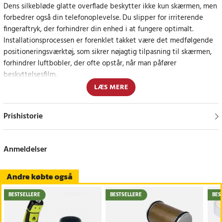
Dens silkebløde
glatte overflade
beskytter ikke kun skærmen, men
forbedrer også din telefonoplevelse. Du slipper for irriterende
fingeraftryk, der forhindrer din enhed i at fungere optimalt.
Installationsprocessen er forenklet takket være
det medfølgende
positioneringsværktøj, som sikrer nøjagtig tilpasning til skærmen,
forhindrer luftbobler, der ofte opstår, når man påfører
beskyttelsesfilm.
De vigtigste fordele ved beskyttelsesfilmen
LÆS MERE
Wozinsky Invisible Film omfatter:
Prishistorie
Giver mulighed for præcis installation, selv på en foldbar skærm.
Placeringsværktøjet garanterer en perfekt, boblefri pasform.
Designet til en optimal pasform til telefoner med en foldbar
Anmeldelser
skærm med en fleksibel struktur.
Beskytter din telefon modhverdagens rid ser med en
ridsefasthed på 3H.
Andre købte også
Kompatibel med forskellige typer etuier på grund af det tynde
design.
BESTSELLERE
BESTSELLERE
BES
Høj modstandsdygtighed over for fingeraftryk med en oleofobisk
funktion.