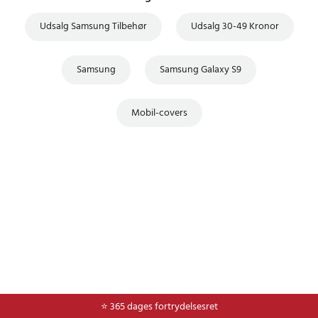
Udsalg Samsung Tilbehør
Udsalg 30-49 Kronor
Samsung
Samsung Galaxy S9
Mobil-covers
⭐ Nem og sikker betaling med mobilepay og dankort
⭐ 365 dages fortrydelsesret