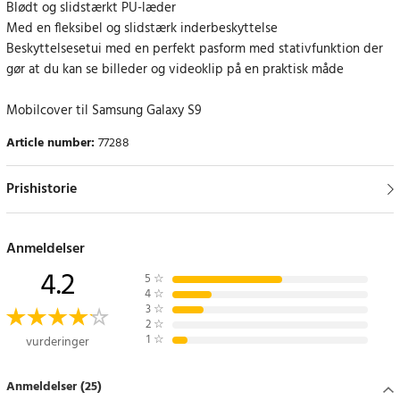
Blødt og slidstærkt PU-læder
Med en fleksibel og slidstærk inderbeskyttelse
Beskyttelsesetui med en perfekt pasform med stativfunktion der
gør at du kan se billeder og videoklip på en praktisk måde
Mobilcover til Samsung Galaxy S9
Article number
:
77288
Prishistorie
Anmeldelser
4.2
5
☆
4
☆
3
☆
2
☆
1
☆
vurderinger
Anmeldelser (25)