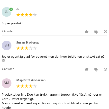
JL
JL
Super produkt
2 år siden
Susan Haderup
SH
Jeg er egentlig glad for coveret men der hvor telefonen er skævt sat på
🥺
4 år siden
Maj-Britt Andersen
MA
Produktet er fint. Dog kan trykknappen i toppen ikke "låse", når der er
kort i. Det er ærgerligt.
Men coveret er pænt og en fin løsning i forhold til det cover jeg før
havde.