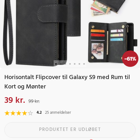
-
61
%
Horisontalt Flipcover til Galaxy S9 med Rum til
Kort og Mønter
39 kr.
Nuværende pris
:
39 kr.
Tidligere pris
:
99 kr.
99 kr.
4.2
25 anmeldelser
PRODUKTET ER UDLØBET