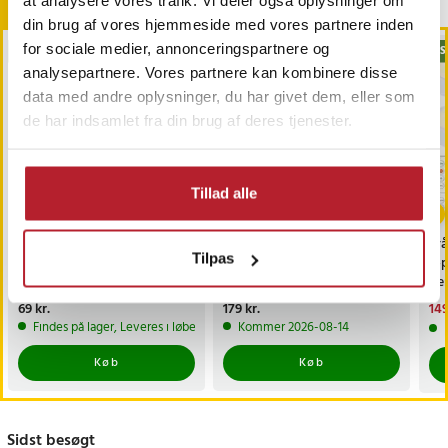
at analysere vores trafik. Vi deler også oplysninger om
Andre købte også
din brug af vores hjemmeside med vores partnere inden
for sociale medier, annonceringspartnere og
BESTSELLERE
BESTSELLERE
BES
analysepartnere. Vores partnere kan kombinere disse
data med andre oplysninger, du har givet dem, eller som
de har indsamlet fra din brug af deres tjenester.
Tillad alle
Trimmerhoved til
Rullende knivsliber /
Trå
Tilpas
næsehår til Philips
magnetisk slibestøtte /
6-
OneBlade /
diamantbryne 400/1000 /
fj
næsehårstrimmer /
faste slibevinkler
sk
Pris
69 kr.
:
69 kr.
Pris
179 kr.
:
179 kr.
Nu
149
næsetrimmerhoved
149
Findes på lager, Leveres i løbet af 1-2 hverdage
Kommer 2026-08-14
Køb
Køb
Sidst besøgt