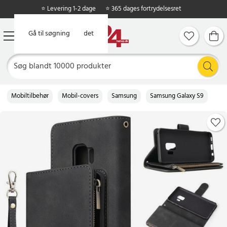
⭐ Levering 1-2 dage
⭐ 365 dages fortrydelsesret
Gå til hovedindholdet
Gå til søgning
Mobiltilbehør
Mobil-covers
Samsung
Samsung Galaxy S9