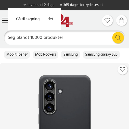
⭐ Levering 1-2 dage
⭐ 365 dages fortrydelsesret
Gå til hovedindholdet
Gå til søgning
Mobiltilbehør
Mobil-covers
Samsung
Samsung Galaxy S26