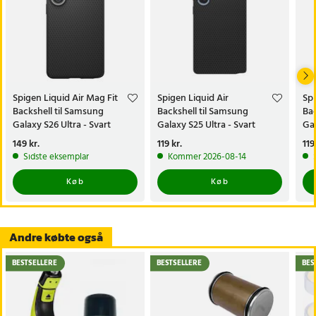
Praktisk beskyttelse til en aktiv livsstil
Det gennemtænkte design gør Spigen Nano Pop Mag Fit-
bagcoveret til Samsung Galaxy S26 perfekt til både arbejde og
fritid, med fokus på holdbarhed og brugervenlighed.
Spigen Liquid Air Mag Fit
Spigen Liquid Air
Spi
Backshell til Samsung
Backshell til Samsung
Bac
Specifikation
Galaxy S26 Ultra - Svart
Galaxy S25 Ultra - Svart
Gal
- Model: Caseology Nano Pop
Pris
149 kr.
:
149 kr.
Pris
119 kr.
:
119 kr.
Pri
119
- Type: Bagside
Sidste eksemplar
Kommer 2026-08-14
- Materiale: Polykarbonat, TPU og silikone
Køb
Køb
- Kompatibilitet: Samsung Galaxy S26
- Funktion: MagFit (magnetisk tilbehør og trådløs opladning)
Article number
:
129842
Andre købte også
BESTSELLERE
BESTSELLERE
BES