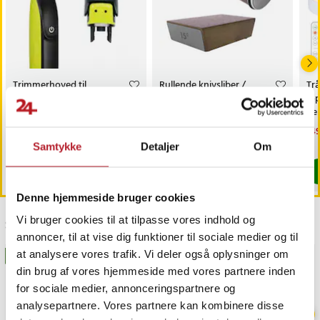
Trimmerhoved til
Rullende knivsliber /
Trå
næsehår til Philips
magnetisk slibestøtte /
6-
OneBlade /
diamantbryne 400/1000 /
fj
næsehårstrimmer /
faste slibevinkler
sk
Pris
69 kr.
:
69 kr.
Pris
179 kr.
:
179 kr.
Nu
149
næsetrimmerhoved
149
Findes på lager, Leveres i løbet af 1-2 hverdage
Kommer 2026-08-14
Samtykke
Detaljer
Om
Køb
Køb
Denne hjemmeside bruger cookies
Vi bruger cookies til at tilpasse vores indhold og
Sidst besøgt
annoncer, til at vise dig funktioner til sociale medier og til
at analysere vores trafik. Vi deler også oplysninger om
BESTSELLERE
GAVEIDÉ
din brug af vores hjemmeside med vores partnere inden
for sociale medier, annonceringspartnere og
analysepartnere. Vores partnere kan kombinere disse