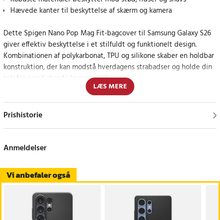
Hævede kanter til beskyttelse af skærm og kamera
Dette Spigen Nano Pop Mag Fit-bagcover til Samsung Galaxy S26
giver effektiv beskyttelse i et stilfuldt og funktionelt design.
Kombinationen af polykarbonat, TPU og silikone skaber en holdbar
konstruktion, der kan modstå hverdagens strabadser og holde din
telefon i god stand i længere tid.
LÆS MERE
Polykarbonatet giver en hård overflade, der modstår ridser, mens
TPU og silikone giver fleksibilitet og stødabsorbering. Resultatet er
Prishistorie
en skal, der både beskytter og føles behagelig at holde ved.
Hævede kanter omkring skærmen og kameraet reducerer risikoen
Anmeldelser
for skader, når telefonen placeres på flade overflader. Denne
detalje giver et ekstra lag beskyttelse i hverdagen.
Vi anbefaler også
MagFit-teknologien gør det muligt at bruge magnetisk tilbehør og
oplade trådløst uden at fjerne skallen. Det forenkler brugen og
giver en mere problemfri oplevelse.