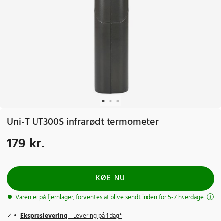
Uni-T UT300S infrarødt termometer
179 kr.
Pris
:
179 kr.
KØB NU
Varen er på fjernlager, forventes at blive sendt inden for 5-7 hverdage
Ekspreslevering
- Levering på 1 dag*