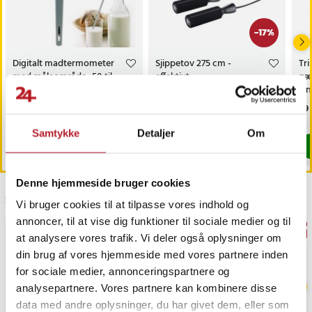
-
17
%
Digitalt madtermometer
Sjippetov 275 cm -
Tr
med måleområde -50 til
effektivt
næs
300 °C
træningsredskab til fitness
On
og udholdenhed
næ
Pris
159 kr.
:
159 kr.
Nuværende pris
49 kr.
:
Pri
69 
59 kr.
næ
49 kr.
Tidligere pris
:
59 kr.
Findes på lager, Leveres i løbet af 1-2 hverdage
Findes på lager, Leveres i løbet af 1-2
Samtykke
Detaljer
Om
Køb
Køb
Denne hjemmeside bruger cookies
Sidst besøgt
Vi bruger cookies til at tilpasse vores indhold og
annoncer, til at vise dig funktioner til sociale medier og til
GAV
at analysere vores trafik. Vi deler også oplysninger om
din brug af vores hjemmeside med vores partnere inden
for sociale medier, annonceringspartnere og
analysepartnere. Vores partnere kan kombinere disse
data med andre oplysninger, du har givet dem, eller som