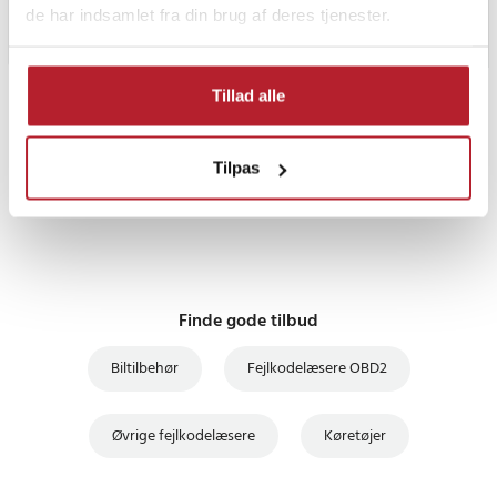
de har indsamlet fra din brug af deres tjenester.
Tillad alle
PRISGARANTI
Tilpas
UDSALG
Finde gode tilbud
Biltilbehør
Fejlkodelæsere OBD2
Øvrige fejlkodelæsere
Køretøjer