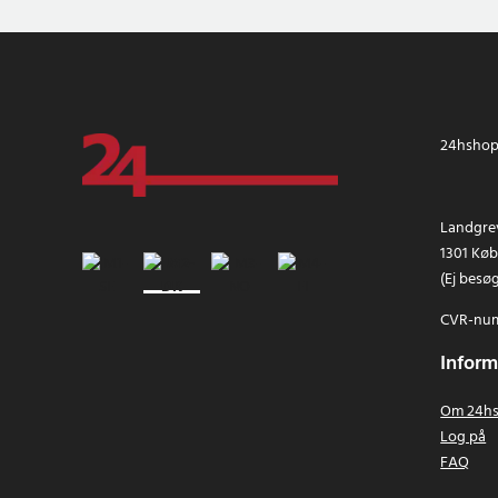
24hshop.
Landgrev
1301 Kø
(Ej besø
CVR-num
Inform
Om 24hs
Log på
FAQ