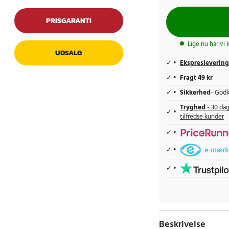
PRISGARANTI
Lige nu har vi 
UDSALG
Ekspreslevering
Fragt 49 kr
Sikkerhed
- Godk
Tryghed
- 30 dag
tilfredse kunder
Beskrivelse