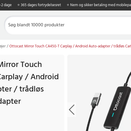
1-2 dage
⭐ 365 dages fortrydelsesret
⭐ Nem og sikker betaling med mobilepa
øjer
Ottocast Mirror Touch CA450-T Carplay / Android Auto-adapter / trådløs Car
Mirror Touch
arplay / Android
ter / trådløs
dapter