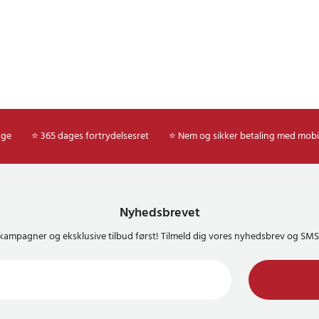
d mod overophedning
isk tilpasning til app-orientering
itet: Angiveligt kompatibel med
modeller
ver 10.000 bøjninger
nd play
 Ottocast Mirror Touch CarPlay /
age
⭐ 365 dages fortrydelsesret
⭐ Nem og sikker betaling med mobi
r, USB-A til USB-C-adapter,
 produktemballage
8
Nyhedsbrevet
kampagner og eksklusive tilbud først! Tilmeld dig vores nyhedsbrev og S