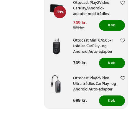
Ottocast Play2Video
CarPlay/Android-
-
19
%
adapter med trådløs
forbindelse
Nuværende pris
749 kr.
:
Køb
749 kr.
Tidligere pris
:
929 kr.
929 kr.
Ottocast Mini CA505-T
trådløs CarPlay- og
Android Auto-adapter
Pris
349 kr.
:
349 kr.
Køb
Ottocast Play2Video
Ultra trådløs CarPlay- og
Android Auto-adapter
Pris
699 kr.
:
699 kr.
Køb