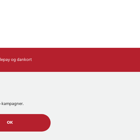
lepay og dankort
MS-kampagner.
OK