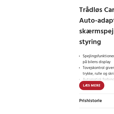
Trådløs Ca
Auto-adap
skærmspejl
styring
Spejlingsfunktione
på bilens display
Tovejskontrol giver
trykke, rulle og sk
Automatisk forbind
hurtig start efter 
LÆS MERE
Ottocast Mirror Tou
Prishistorie
adapteren er en smart
bruge telefonens funk