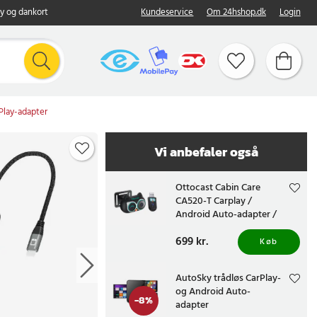
y og dankort
Kundeservice
Om 24hshop.dk
Login
Play-adapter
Vi anbefaler også
Ottocast Cabin Care
CA520-T Carplay /
Android Auto-adapter /
trådløs CarPlay-adapter
Pris
699 kr.
:
699 kr.
Køb
AutoSky trådløs CarPlay-
og Android Auto-
-
8
%
adapter