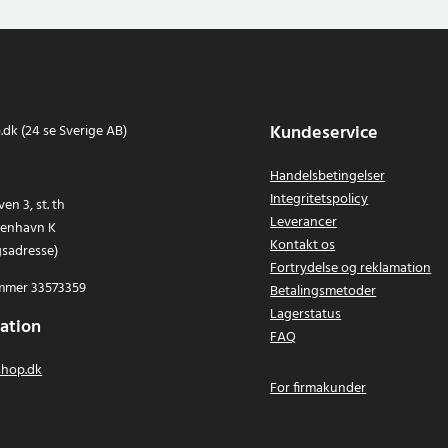
Kundeservice
dk (24 se Sverige AB)
Handelsbetingelser
Integritetspolicy
en 3, st. th
Leverancer
benhavn K
Kontakt os
gsadresse)
Fortrydelse og reklamation
mer 33573359
Betalingsmetoder
Lagerstatus
ation
FAQ
hop.dk
For firmakunder