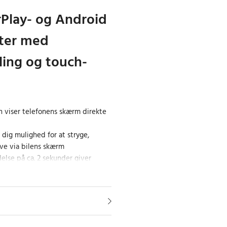
rPlay- og Android
ter med
ing og touch-
n viser telefonens skærm direkte
 dig mulighed for at stryge,
rive via bilens skærm
else på ca. 2 sekunder giver
første opsætning
ch CA450-T CarPlay/Android Auto-
 løsning til dem, der ønsker at
tioner direkte via bilens display.