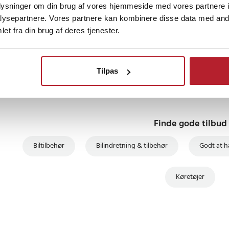
oplysninger om din brug af vores hjemmeside med vores partnere i
lles gennem bilens lydsystem,
ysepartnere. Vores partnere kan kombinere disse data med andr
plet multimedieoplevelse. Ultra
et fra din brug af deres tjenester.
tilpasser displayet til appens
ens opløsning, mens Overheat
TSELLERE
GAVEIDÉ
BESTSELLERE
heden mod overophedning.
Tilpas
ch CA450-T
lay- og Android Auto-adapter med
Finde gode tilbud
ple iPhone og Android-
Biltilbehør
Bilindretning & tilbehør
Godt at ha
CarPlay, telefonspejling,
utomatisk tilslutning
Køretøjer
rka 2 sekunder efter første
 ms
 bilens lydsystem