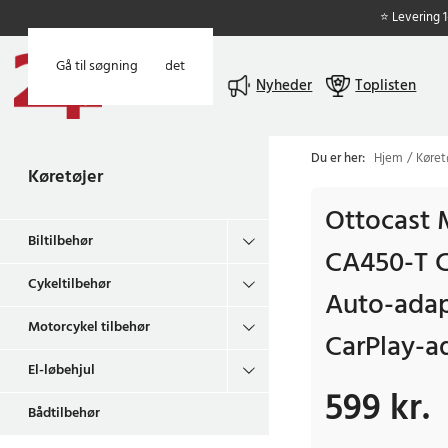
⭐ Levering 
Gå til hovedindholdet
Gå til søgning
Menu
Nyheder
Toplisten
Du er her:
Hjem
Køret
Køretøjer
Ottocast 
Biltilbehør
CA450-T C
Cykeltilbehør
Auto-adap
Motorcykel tilbehør
CarPlay-a
El-løbehjul
599 kr.
Pris
:
599 kr.
Bådtilbehør