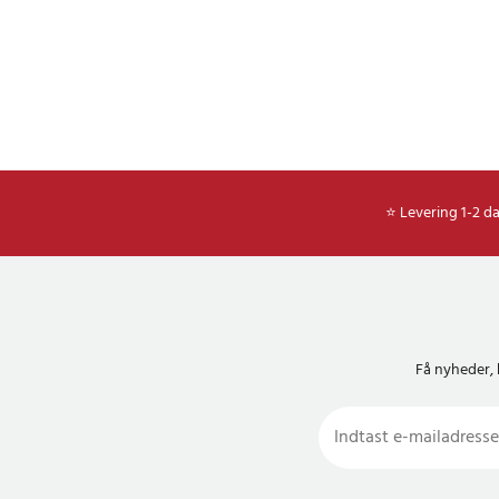
- Beskyttelse: Skjol
- Tilpasning: Automat
og skærmopløsning
- Køretøjskompatibil
over 98 % af alle bil
- Kabel: Testet for o
- Installation: Plug a
- Pakken indeholder:
⭐ Levering 1-2 d
Android Auto-adapte
brugervejledning og
Article number
:
13067
Få nyheder, 