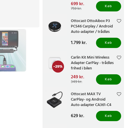
Nuværende pris
699 kr.
:
Køb
699 kr.
Tidligere pris
:
759 kr.
759 kr.
Ottocast OttoAibox P3
PCS46 Carplay / Android
Auto-adapter / trådløs
CarPlay-adapter
Pris
1.799 kr.
:
1.799 kr.
Køb
Carlin Kit Mini Wireless
Adapter CarPlay - trådløs
-
29
%
frihed i bilen
Nuværende pris
249 kr.
:
Køb
249 kr.
Tidligere pris
:
349 kr.
349 kr.
Ottocast MAX TV
CarPlay- og Android
Auto-adapter CA361-C4
Pris
629 kr.
:
629 kr.
Køb