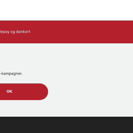
lepay og dankort
MS-kampagner.
OK