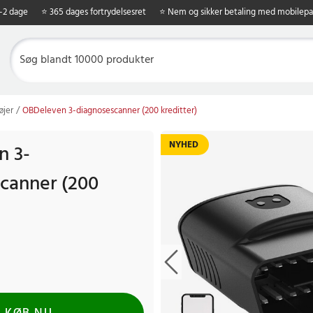
1-2 dage
⭐ 365 dages fortrydelsesret
⭐ Nem og sikker betaling med mobilepa
øjer
OBDeleven 3-diagnosescanner (200 kreditter)
NYHED
n 3-
canner (200