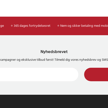
age
⭐ 365 dages fortrydelsesret
⭐ Nem og sikker betaling med mobi
Nyhedsbrevet
kampagner og eksklusive tilbud først! Tilmeld dig vores nyhedsbrev og S