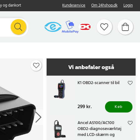
y og dankort
Kundeservice
Om 24hshop.dk
Login
Vi anbefaler også
K1 OBD2-scanner til bil
Pris
299 kr.
:
299 kr.
Køb
Ancel AS100/AC100
OBD2-diagnoseværktøj
med LCD-skærm og