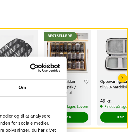
BESTSELLERE
lrist i støbejern
Krydderikrukker
Opbevaringskass
 Weber Q
med låg 12-pak /
til SSD-harddisk
Om
/3000-seriens
glaskrukker til
rill
krydderier
s
 kr.
:
539 kr.
Pris
119 kr.
:
119 kr.
Pris
49 kr.
:
49 kr.
ommer 2026-09-18
Findes på lager, Leveres i løbet af 1-2 hverdage
Findes på lager, 
 1-2 hverdage
 medier og til at analysere
Køb
Køb
Køb
nden for sociale medier,
e oplysninger, du har givet