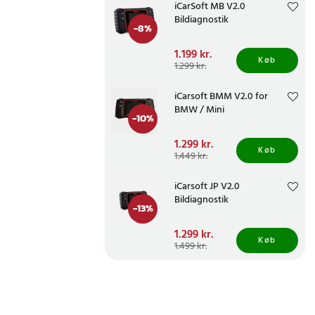
iCarSoft MB V2.0
Bildiagnostik
-
8
%
Nuværende pris
1.199 kr.
:
Køb
1.199 kr.
Tidligere pris
:
1.299 kr.
1.299 kr.
iCarsoft BMM V2.0 for
BMW / Mini
-
10
%
Nuværende pris
1.299 kr.
:
Køb
1.299 kr.
Tidligere pris
:
1.449 kr.
1.449 kr.
iCarsoft JP V2.0
Bildiagnostik
-
13
%
Nuværende pris
1.299 kr.
:
Køb
1.299 kr.
Tidligere pris
:
1.499 kr.
1.499 kr.