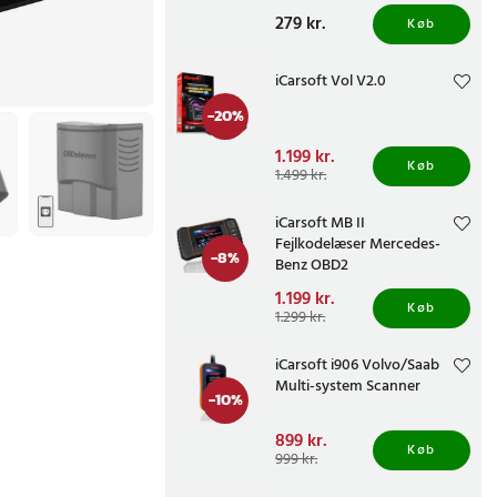
understøttelse af flere
Pris
279 kr.
:
279 kr.
protokoller
Køb
iCarsoft Vol V2.0
-
20
%
Nuværende pris
1.199 kr.
:
Køb
1.199 kr.
Tidligere pris
:
1.499 kr.
1.499 kr.
iCarsoft MB II
Fejlkodelæser Mercedes-
-
8
%
Benz OBD2
Nuværende pris
1.199 kr.
:
Køb
1.199 kr.
Tidligere pris
:
1.299 kr.
1.299 kr.
iCarsoft i906 Volvo/Saab
Multi-system Scanner
-
10
%
Nuværende pris
899 kr.
:
Køb
899 kr.
Tidligere pris
:
999 kr.
999 kr.