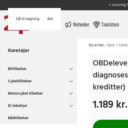
⭐ Levering 
Gå til hovedindholdet
Gå til søgning
Menu
Nyheder
Toplisten
Du er her:
Hjem
Køret
Køretøjer
OBDeleve
Biltilbehør
diagnoses
Cykeltilbehør
kreditter)
Motorcykel tilbehør
1.189 kr.
Pris
:
1.189 kr.
El-løbehjul
Bådtilbehør