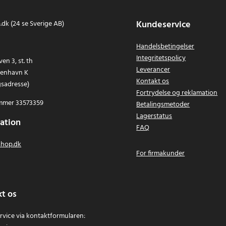
Kundeservice
dk (24 se Sverige AB)
Handelsbetingelser
Integritetspolicy
en 3, st. th
Leverancer
benhavn K
Kontakt os
gsadresse)
Fortrydelse og reklamation
mer 33573359
Betalingsmetoder
Lagerstatus
ation
FAQ
hop.dk
For firmakunder
t os
vice via kontaktformularen: