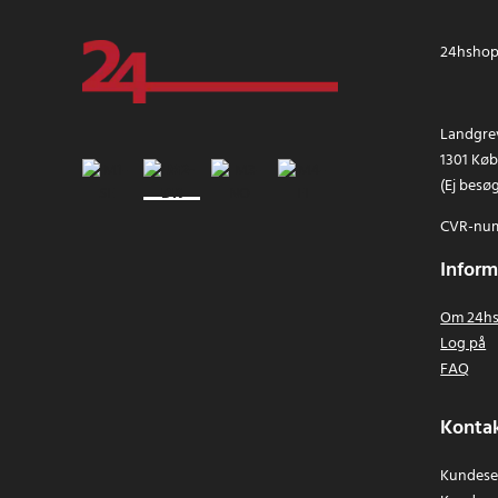
24hshop.
Landgrev
1301 Kø
(Ej besø
CVR-num
Inform
Om 24hs
Log på
FAQ
Kontak
Kundeser