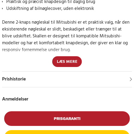
Praktisk og præcist knapdesign til daglig brug
Udskiftning af bilnøglecover, uden elektronik
Denne 2-knaps nøgleskal til Mitsubishi er et praktisk valg, når den
eksisterende nøgleskal er slidt, beskadiget eller trænger til at
blive udskiftet. Skallen er designet til kompatible Mitsubishi-
modeller og har et komfortabelt knapdesign, der giver en klar og
responsiv fornemmelse under brug.
LÆS MERE
Plast- og kobberkonstruktionen giver et let og håndterbart
nøglehus, der er nemt at installere og fjerne. Det lige nøgleblad
med afrundet hoved og højre rille gør skallen skræddersyet til den
Prishistorie
angivne nøgletype, samtidig med at indholdet overføres fra din
eksisterende bilnøgle.
Anmeldelser
Tjek pasformen før køb
Dette er kun en nøgleskal og ikke en komplet fjernbetjening.
PRISGARANTI
Kredsløb, batteri og chip er ikke inkluderet. Sammenlign altid din
nuværende nøgleskal med produktbilledet før køb for at sikre, at