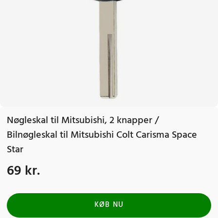
Nøgleskal til Mitsubishi, 2 knapper /
Bilnøgleskal til Mitsubishi Colt Carisma Space
Star
69 kr.
Pris
:
69 kr.
KØB NU