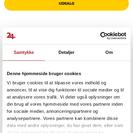
UDSALG
det er den rigtige model.
Specifikation
- Produkttype: Nøglering til bil
- Antal knapper: 2
- Kompatibilitet: Mitsubishi Colt, Mitsubishi Carisma og Mitsubishi
Finde gode tilbud
Space Star
Samtykke
Detaljer
Om
- Nøgletype: Lige klinge med afrundet hoved og højre slids
Biltilbehør
Bilindretning & tilbehør
- Materiale: Plastik og kobber
- Dimensioner: 7,8 x 4,2 x 1,5 cm
Godt at have i bilen
Låse & bilalarmer
- Vægt: 24 g
Denne hjemmeside bruger cookies
- Bemærk: Kun skal medfølger, uden printkort, batteri og chip
Vi bruger cookies til at tilpasse vores indhold og
Øvrig bilindretning
Køretøjer
annoncer, til at vise dig funktioner til sociale medier og til
Article number
:
130977
at analysere vores trafik. Vi deler også oplysninger om
din brug af vores hjemmeside med vores partnere inden
Reservedele til biler
for sociale medier, annonceringspartnere og
analysepartnere. Vores partnere kan kombinere disse
data med andre oplysninger, du har givet dem, eller som
de har indsamlet fra din brug af deres tjenester.