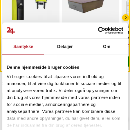
Trimmerhoved til
Rullende knivsliber /
Trå
næsehår til Philips
magnetisk slibestøtte /
6-
OneBlade /
diamantbryne 400/1000 /
fj
næsehårstrimmer /
faste slibevinkler
sk
Pris
69 kr.
:
69 kr.
Pris
179 kr.
:
179 kr.
Nu
149
Samtykke
Detaljer
Om
næsetrimmerhoved
149
Findes på lager, Leveres i løbet af 1-2 hverdage
Kommer 2026-08-14
Køb
Køb
Denne hjemmeside bruger cookies
Vi bruger cookies til at tilpasse vores indhold og
Sidst besøgt
annoncer, til at vise dig funktioner til sociale medier og til
at analysere vores trafik. Vi deler også oplysninger om
BESTSELLERE
GAVEIDÉ
din brug af vores hjemmeside med vores partnere inden
for sociale medier, annonceringspartnere og
analysepartnere. Vores partnere kan kombinere disse
data med andre oplysninger, du har givet dem, eller som
de har indsamlet fra din brug af deres tjenester.