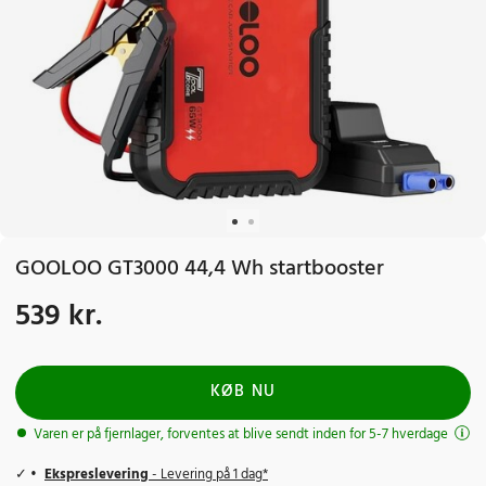
GOOLOO GT3000 44,4 Wh startbooster
539 kr.
Pris
:
539 kr.
KØB NU
Varen er på fjernlager, forventes at blive sendt inden for 5-7 hverdage
Ekspreslevering
- Levering på 1 dag*