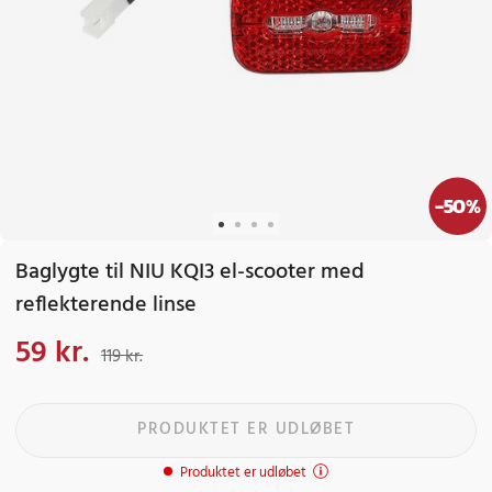
-
50
%
Baglygte til NIU KQI3 el-scooter med
reflekterende linse
59 kr.
Nuværende pris
:
59 kr.
Tidligere pris
:
119 kr.
119 kr.
PRODUKTET ER UDLØBET
Produktet er udløbet