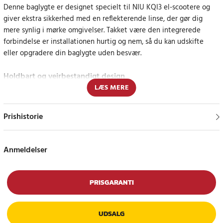
Denne baglygte er designet specielt til NIU KQI3 el-scootere og
giver ekstra sikkerhed med en reflekterende linse, der gør dig
mere synlig i mørke omgivelser. Takket være den integrerede
forbindelse er installationen hurtig og nem, så du kan udskifte
eller opgradere din baglygte uden besvær.
Holdbart og vejrbestandigt design
LÆS MERE
Baglygten er designet til at modstå barske forhold og give
pålidelig belysning i både regn og mørke, hvilket gør din kørsel
Prishistorie
mere sikker under alle vejrforhold.
Specifikationer
Anmeldelser
- Kompatibilitet: NIU KQI3 elektrisk løbehjul
- Tilslutning: Integreret stik for nem installation
- Funktion: Reflekterende linse og belysning
PRISGARANTI
- Farve: Rød linse
Article number
:
114523
UDSALG