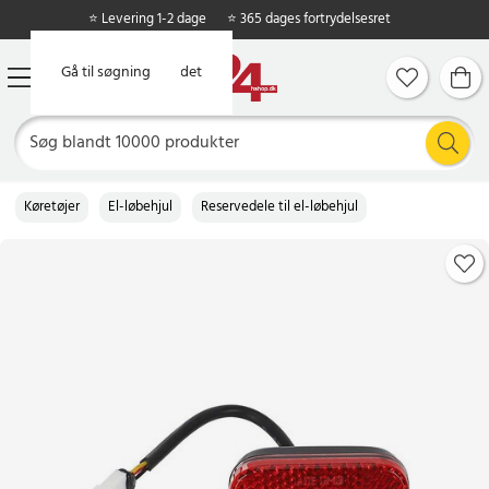
⭐ Levering 1-2 dage
⭐ 365 dages fortrydelsesret
Gå til hovedindholdet
Gå til søgning
Køretøjer
El-løbehjul
Reservedele til el-løbehjul