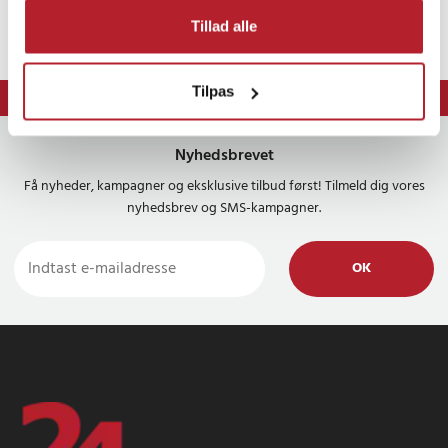
Tillad alle
Tilpas
⭐ 365 dages fortrydelsesret
Nyhedsbrevet
Få nyheder, kampagner og eksklusive tilbud først! Tilmeld dig vores
nyhedsbrev og SMS-kampagner.
OK