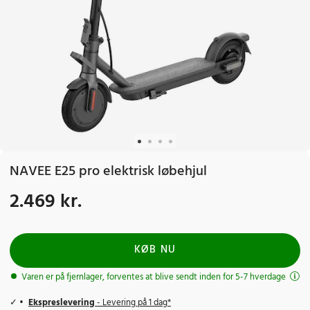
NAVEE E25 pro elektrisk løbehjul
2.469 kr.
Pris
:
2.469 kr.
KØB NU
Varen er på fjernlager, forventes at blive sendt inden for 5-7 hverdage
Ekspreslevering
- Levering på 1 dag*