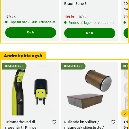
Braun Serie 3
20
med
Pris
179 kr.
:
179 kr.
Nuværende pris
109 kr.
:
Nu
79 
149 kr.
109 kr.
Tidligere pris
:
149 kr.
79 
Lige nu har vi kun 3 tilbage af dette produkt
Findes på lager, Leveres i løbet af 1-2
Køb
Køb
Andre købte også
BESTSELLERE
BESTSELLERE
BES
Trimmerhoved til
Rullende knivsliber /
Trå
næsehår til Philips
magnetisk slibestøtte /
6-