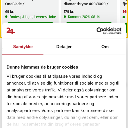
OneBlade /
diamantbryne 400/1000 /
fj
næsehårstrimmer /
faste slibevinkler
sk
Pris
69 kr.
:
69 kr.
Pris
179 kr.
:
179 kr.
Nu
149
næsetrimmerhoved
149
Findes på lager, Leveres i løbet af 1-2 hverdage
Kommer 2026-08-14
Køb
Køb
Samtykke
Detaljer
Om
Sidst besøgt
Denne hjemmeside bruger cookies
Vi bruger cookies til at tilpasse vores indhold og
annoncer, til at vise dig funktioner til sociale medier og til
at analysere vores trafik. Vi deler også oplysninger om
din brug af vores hjemmeside med vores partnere inden
for sociale medier, annonceringspartnere og
analysepartnere. Vores partnere kan kombinere disse
data med andre oplysninger, du har givet dem, eller som
PRISGARANTI
de har indsamlet fra din brug af deres tjenester.