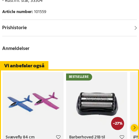
- Rustfrit stål, SS304
Article number
:
101559
Prishistorie
Anmeldelser
Vi anbefaler også
BESTSELLERE
-
27
%
Svævefly 84 cm
Barberhoved 21B til
iP