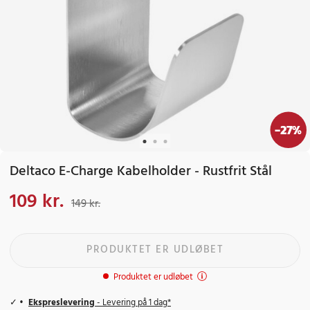
-
27
%
Deltaco E-Charge Kabelholder - Rustfrit Stål
109 kr.
Nuværende pris
:
109 kr.
Tidligere pris
:
149 kr.
149 kr.
PRODUKTET ER UDLØBET
Produktet er udløbet
Ekspreslevering
- Levering på 1 dag*