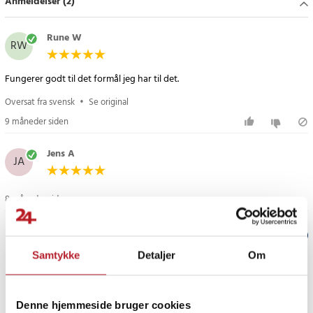
Anmeldelser (2)
- Passer til: Land Rover Freelander 2
- Materiale: Plastik og metallegering
- Antal: 1 nøgleskal
Rune W
RW
- Funktion: Beskyttelse og erstatning for fjernnøgle med 5 knapper
- Farve: Svart med ikonmarkerede knapper
Fungerer godt til det formål jeg har til det.
Article number
:
121931
Oversat fra svensk
•
Se original
9 måneder siden
Jens A
JA
8 måneder siden
Verified by Trustvoice
Samtykke
Detaljer
Om
PRISGARANTI
Denne hjemmeside bruger cookies