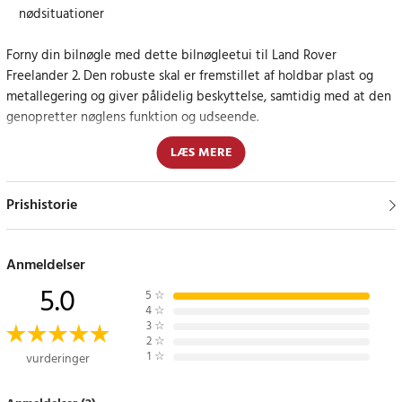
nødsituationer
Forny din bilnøgle med dette bilnøgleetui til Land Rover
Freelander 2. Den robuste skal er fremstillet af holdbar plast og
metallegering og giver pålidelig beskyttelse, samtidig med at den
genopretter nøglens funktion og udseende.
LÆS MERE
Skallen er skræddersyet til modellen med 5 knapper og har plads
til både hovedenheden og nødudgangsnøglen. Med klare symboler
og præcis form passer komponenterne perfekt, hvilket gør
Prishistorie
monteringen let og resultatet professionelt.
Praktisk udskiftningsløsning til daglig brug
Anmeldelser
5.0
5
☆
Når den originale skal er slidt eller beskadiget, er dette en nem
4
☆
måde at genoprette nøglens funktion på uden at udskifte hele
3
☆
2
☆
enheden.
1
☆
vurderinger
Specifikation