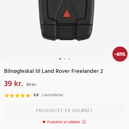
-
61
%
Bilnøgleskal til Land Rover Freelander 2
39 kr.
Nuværende pris
:
39 kr.
Tidligere pris
:
99 kr.
99 kr.
5.0
2 anmeldelser
PRODUKTET ER UDLØBET
Produktet er udløbet