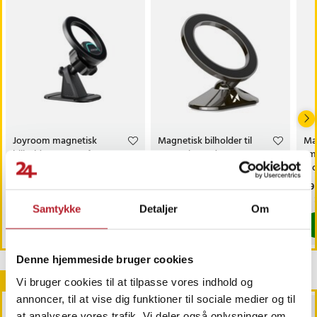
Joyroom magnetisk
Magnetisk bilholder til
Mag
bilholder - MagSafe-
smartphone /
sm
kompatibel
mobiltelefonholder til bil /
mob
MagSafe-holder /
ma
Pris
119 kr.
:
119 kr.
Pris
89 kr.
:
89 kr.
Pri
89 
telefonholder til bil
Sidste eksemplar
Kommer 2026-08-14
Samtykke
Detaljer
Om
Køb
Køb
Denne hjemmeside bruger cookies
Andre købte også
Vi bruger cookies til at tilpasse vores indhold og
annoncer, til at vise dig funktioner til sociale medier og til
BESTSELLERE
at analysere vores trafik. Vi deler også oplysninger om