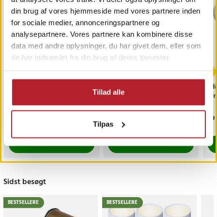
din brug af vores hjemmeside med vores partnere inden
for sociale medier, annonceringspartnere og
analysepartnere. Vores partnere kan kombinere disse
data med andre oplysninger, du har givet dem, eller som
de har indsamlet fra din brug af deres tjenester.
Bilholder Magnet Sort
Sovemaske med
Sil
Tillad alle
Bluetooth-
Air
hovedtelefoner
Pris
99 kr.
:
99 kr.
Pris
169 kr.
:
169 kr.
Pri
29 
Tilpas
Findes på lager, Leveres i løbet af 1-2 hverdage
Findes på lager, Leveres i løbet af 1-2
Køb
Køb
Sidst besøgt
BESTSELLERE
BESTSELLERE