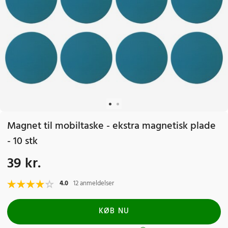
Magnet til mobiltaske - ekstra magnetisk plade
- 10 stk
39 kr.
Pris
:
39 kr.
4.0
12 anmeldelser
KØB NU