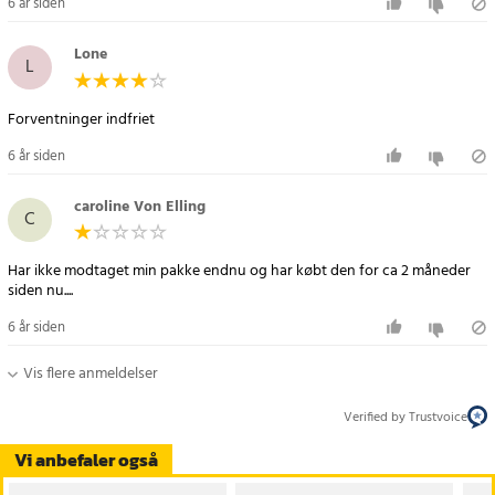
6 år siden
Lone
L
Forventninger indfriet
6 år siden
caroline Von Elling
C
Har ikke modtaget min pakke endnu og har købt den for ca 2 måneder
siden nu....
6 år siden
Vis flere anmeldelser
Verified by Trustvoice
Vi anbefaler også