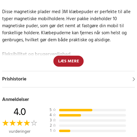
Disse magnetiske plader med 3M klæbepuder er perfekte til alle
typer magnetiske mobilholdere. Hver pakke indeholder 10
magnetiske puder, som gør det nemt at fastgøre din mobil til
forskellige holdere. Klæbepuderne kan fjernes når som helst og
genbruges, hvilket gør dem både praktiske og alsidige.
Fleksibilitet og brugervenlighed
LÆS MERE
Med en diameter på 3 cm passer disse magnetiske skiver til de
fleste mobiltelefontasker og -enheder. De giver en stærk og
Prishistorie
pålidelig fastgørelse, samtidig med at de er nemme at fjerne og
genbruge, når det er nødvendigt. Perfekt til at holde din mobil
sikker og inden for rækkevidde, uanset hvor du er.
Anmeldelser
4.0
Specifikation
5
☆
4
☆
- 10 magnetiske puder
3
☆
- 3M klæbende puder
2
☆
1
☆
vurderinger
- Diameter: 3 cm