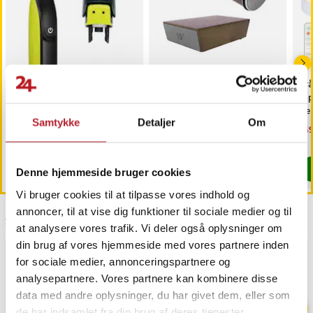
Trimmerhoved til
Rullende knivsliber /
Trå
næsehår til Philips
magnetisk slibestøtte /
6-
OneBlade /
diamantbryne 400/1000 /
fj
Samtykke
Detaljer
Om
næsehårstrimmer /
faste slibevinkler
sk
Pris
69 kr.
:
69 kr.
Pris
179 kr.
:
179 kr.
Nu
149
næsetrimmerhoved
149
Findes på lager, Leveres i løbet af 1-2 hverdage
Kommer 2026-08-14
Køb
Køb
Denne hjemmeside bruger cookies
Vi bruger cookies til at tilpasse vores indhold og
annoncer, til at vise dig funktioner til sociale medier og til
Sidst besøgt
at analysere vores trafik. Vi deler også oplysninger om
din brug af vores hjemmeside med vores partnere inden
GAVEIDÉ
for sociale medier, annonceringspartnere og
analysepartnere. Vores partnere kan kombinere disse
data med andre oplysninger, du har givet dem, eller som
de har indsamlet fra din brug af deres tjenester.