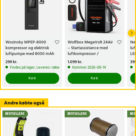
Wozinsky WPEP-8000
Wolfbox MegaVolt 24Air
Ne
kompressor og elektrisk
– Startassistance med
luf
luftpumpe med 8000 mAh
luftkompressor /
LE
powerbank
startbooster med
Pris
299 kr.
:
299 kr.
Pris
1.099 kr.
:
1.099 kr.
Pri
399
kompressor
Findes på lager, Leveres i løbet af 1-2 hverdage
Kommer 2026-08-14
Køb
Køb
Andre købte også
BESTSELLERE
BESTSELLERE
BES