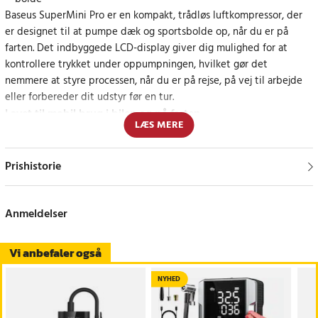
Baseus SuperMini Pro er en kompakt, trådløs luftkompressor, der
er designet til at pumpe dæk og sportsbolde op, når du er på
farten. Det indbyggede LCD-display giver dig mulighed for at
kontrollere trykket under oppumpningen, hvilket gør det
nemmere at styre processen, når du er på rejse, på vej til arbejde
eller forbereder dit udstyr før en tur.
Lavet til mobil brug i bilen og på farten
LÆS MERE
Med et letvægtsdesign (ca. 440 g) og batteridrift kan
kompressoren opbevares i en bil eller rygsæk og bruges uden
stikkontakt. Den kan pumpe et R175-dæk op på ca. 6–8 minutter,
Prishistorie
hvilket er en hjælp til rutinemæssig efterpumpning og i
rejsesituationer, hvor adgangen til strøm er begrænset.
Specifikationer
- Mærke: Baseus - Model: Baseus SuperMini Pro
Anmeldelser
BS-CG016 - Materiale: ABS+PC - Vægt: ca. 440 g (uden emballage)
- Effekt: 50 W - Motor: enkeltcylindret 17 mm - Batterikapacitet:
Vi anbefaler også
4000 mAh / 14,8 Wh - Indgang: USB-C 5 V = 2 A - Oppustningstid:
6–8 min (R175-dæk) - Anvendelse: biler, motorcykler, cykler, bolde
NYHED
Article number
:
API-HUR-194038