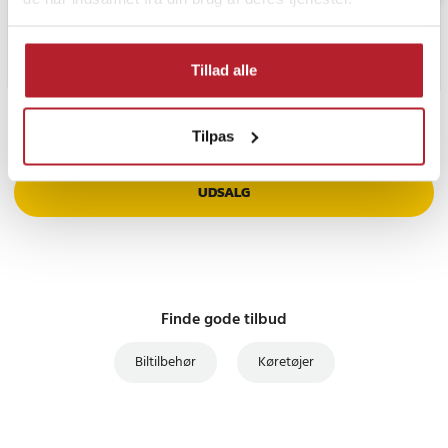
Tillad alle
PRISGARANTI
Tilpas
UDSALG
Finde gode tilbud
Biltilbehør
Køretøjer