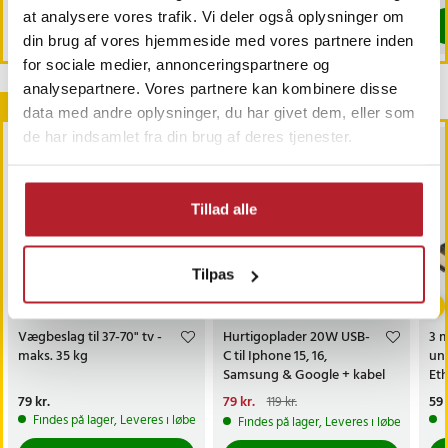
at analysere vores trafik. Vi deler også oplysninger om
Køb
Køb
din brug af vores hjemmeside med vores partnere inden
for sociale medier, annonceringspartnere og
analysepartnere. Vores partnere kan kombinere disse
Andre købte også
data med andre oplysninger, du har givet dem, eller som
de har indsamlet fra din brug af deres tjenester.
Tillad alle
Tilpas
-
34
%
Vægbeslag til 37-70" tv -
Hurtigoplader 20W USB-
3 
maks. 35 kg
C til Iphone 15, 16,
und
Samsung & Google + kabel
Eth
Pris
79 kr.
:
79 kr.
Nuværende pris
79 kr.
:
Pri
59 
119 kr.
79 kr.
Tidligere pris
:
119 kr.
Findes på lager, Leveres i løbet af 1-2 hverdage
Findes på lager, Leveres i løbet af 1-2