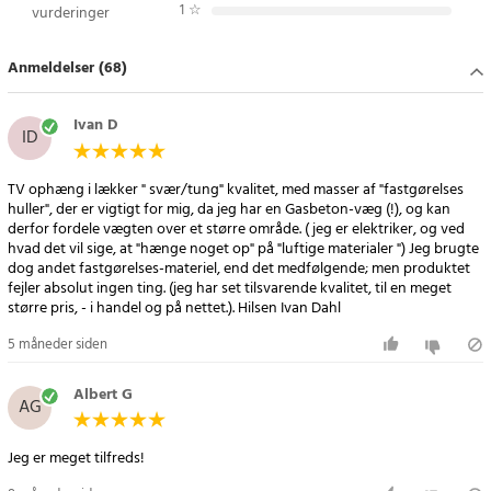
1
☆
vurderinger
- Passer til 37"–80" LCD-tv
- Maksimal belastning: 40 kg
Anmeldelser (68)
- VESA-kompatibel: op til 600 × 400 mm
- Afstand til væg: 67–355 mm
- Drejeradius: op til 120 grader
Ivan D
ID
- Hældningsvinkel: op til 18 grader
- Indeholder alle nødvendige installationsmaterialer
TV ophæng i lækker " svær/tung" kvalitet, med masser af "fastgørelses
huller", der er vigtigt for mig, da jeg har en Gasbeton-væg (!), og kan
Article number
:
112162
derfor fordele vægten over et større område. ( jeg er elektriker, og ved
hvad det vil sige, at "hænge noget op" på "luftige materialer ") Jeg brugte
dog andet fastgørelses-materiel, end det medfølgende; men produktet
fejler absolut ingen ting. (jeg har set tilsvarende kvalitet, til en meget
større pris, - i handel og på nettet.). Hilsen Ivan Dahl
5 måneder siden
Albert G
AG
Jeg er meget tilfreds!