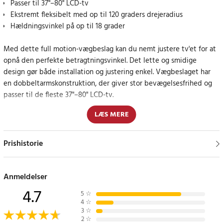
Passer til 37"–80" LCD-tv
Ekstremt fleksibelt med op til 120 graders drejeradius
Hældningsvinkel på op til 18 grader
Med dette full motion-vægbeslag kan du nemt justere tv'et for at
opnå den perfekte betragtningsvinkel. Det lette og smidige
design gør både installation og justering enkel. Vægbeslaget har
en dobbeltarmskonstruktion, der giver stor bevægelsesfrihed og
passer til de fleste 37"–80" LCD-tv.
LÆS MERE
Robust og fleksibel konstruktion
Vægbeslaget har en drejeradius på op til 120 grader og en
Prishistorie
hældningsvinkel på op til 18 grader, så du frit kan placere tv'et,
som det passer dig bedst. Afstanden til væggen kan justeres fra 67
mm til 355 mm, så det er nemt at finde den rette placering til
Anmeldelser
skærmen. Beslaget er også VESA-kompatibelt og understøtter
4.7
5
☆
VESA-standard op til 600 × 400 mm.
4
☆
3
☆
2
☆
Specifikationer