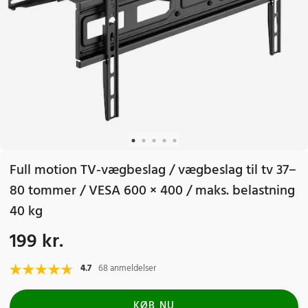
Full motion TV-vægbeslag / vægbeslag til tv 37–
80 tommer / VESA 600 × 400 / maks. belastning
40 kg
199 kr.
Pris
:
199 kr.
4.7
68 anmeldelser
KØB NU