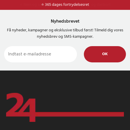
⭐ Nem og sikker betaling med mobilepay og dankort
⭐ 365 dages fortrydelsesret
Nyhedsbrevet
Få nyheder, kampagner og eksklusive tilbud først! Tilmeld dig vores
nyhedsbrev og SMS-kampagner.
OK