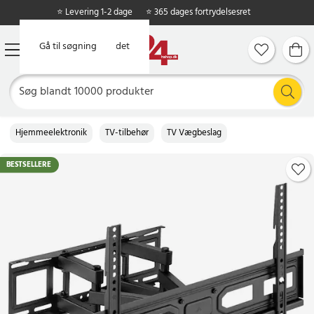
⭐ Levering 1-2 dage
⭐ 365 dages fortrydelsesret
Gå til hovedindholdet
Gå til søgning
Hjemmeelektronik
TV-tilbehør
TV Vægbeslag
BESTSELLERE