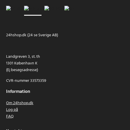
24hshop.dk (24 se Sverige AB)
Landgreven 3, st. th
1301 København K
(Ej besøgsadresse)
CVR-nummer 33573359
Information
Om 24hshop.dk
Log på
FAQ