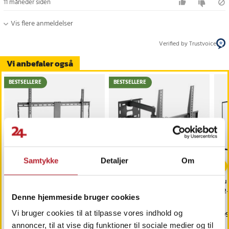
11 måneder siden
Vis flere anmeldelser
Verified by Trustvoice
Vi anbefaler også
BESTSELLERE
BESTSELLERE
Samtykke
Detaljer
Om
Vægbeslag til TV 43-90"
Vægbeslag med fuld
Ful
70kg
bevægelse 32-55" max 35
32-
Denne hjemmeside bruger cookies
kg
Vi bruger cookies til at tilpasse vores indhold og
Pris
169 kr.
:
169 kr.
Pris
169 kr.
:
169 kr.
Pri
199
Findes på lager, Leveres i løbet af 1-2 hverdage
Findes på lager, Leveres i løbet af 1-2
annoncer, til at vise dig funktioner til sociale medier og til