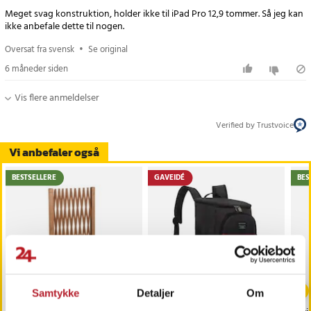
Meget svag konstruktion, holder ikke til iPad Pro 12,9 tommer. Så jeg kan
ikke anbefale dette til nogen.
Oversat fra svensk
•
Se original
6 måneder siden
Vis flere anmeldelser
Verified by Trustvoice
Vi anbefaler også
BESTSELLERE
GAVEIDÉ
BES
-
52
%
-
14
%
Samtykke
Detaljer
Om