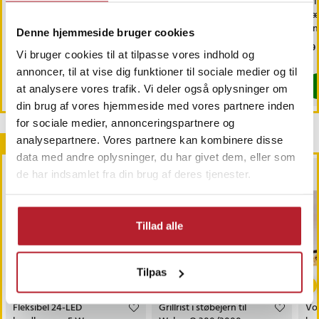
Udtrækkeligt
Kølerygsæk 15L –
Tr
hundegitter i træ –
Rygsæk med kølerum /
næs
90x30-117cm
Køletaske rygsæk
On
Denne hjemmeside bruger cookies
næ
Nuværende pris
249 kr.
:
Nuværende pris
189 kr.
:
Pri
69 
519 kr.
219 kr.
næ
Vi bruger cookies til at tilpasse vores indhold og
249 kr.
Tidligere pris
:
519 kr.
189 kr.
Tidligere pris
:
219 kr.
Findes på lager, Leveres i løbet af 1-2 hverdage
Findes på lager, Leveres i løbet af 1-2
annoncer, til at vise dig funktioner til sociale medier og til
Køb
Køb
at analysere vores trafik. Vi deler også oplysninger om
din brug af vores hjemmeside med vores partnere inden
for sociale medier, annonceringspartnere og
analysepartnere. Vores partnere kan kombinere disse
Andre købte også
data med andre oplysninger, du har givet dem, eller som
de har indsamlet fra din brug af deres tjenester.
Tillad alle
Tilpas
-
29
%
Fleksibel 24-LED
Grillrist i støbejern til
Vou