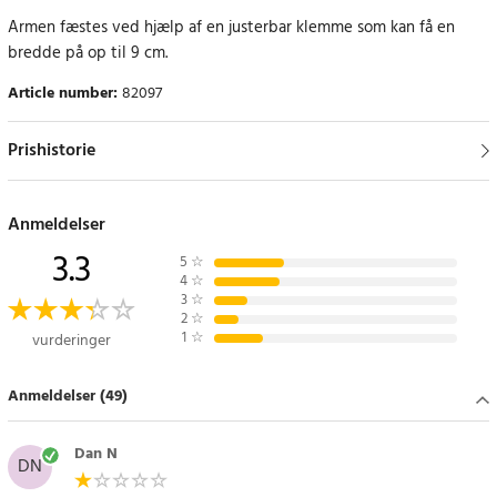
Armen fæstes ved hjælp af en justerbar klemme som kan få en
bredde på op til 9 cm.
Article number
:
82097
Prishistorie
Anmeldelser
3.3
5
☆
4
☆
3
☆
2
☆
1
☆
vurderinger
Anmeldelser (49)
Dan N
DN