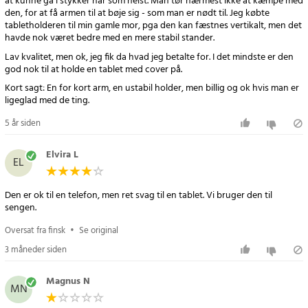
at kunne gå i stykker når som helst. Man tør nærmest ikke at kæmpe med
den, for at få armen til at bøje sig - som man er nødt til. Jeg købte
tabletholderen til min gamle mor, pga den kan fæstnes vertikalt, men det
havde nok været bedre med en mere stabil stander.
Lav kvalitet, men ok, jeg fik da hvad jeg betalte for. I det mindste er den
god nok til at holde en tablet med cover på.
Kort sagt: En for kort arm, en ustabil holder, men billig og ok hvis man er
ligeglad med de ting.
5 år siden
Elvira L
EL
Den er ok til en telefon, men ret svag til en tablet. Vi bruger den til
sengen.
Oversat fra finsk
•
Se original
3 måneder siden
Magnus N
MN