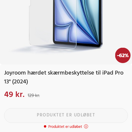
-
62
%
Joyroom hærdet skærmbeskyttelse til iPad Pro
13" (2024)
49 kr.
Nuværende pris
:
49 kr.
Tidligere pris
:
129 kr.
129 kr.
PRODUKTET ER UDLØBET
Produktet er udløbet