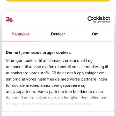
daglig brug, uden at gå på kompromis med oplevelsen.
Specifikation
- Mærke: Joyroom
- Model: JR-MST0165
Finde gode tilbud
- Kompatibilitet: iPad Pro 13" (2024), 1. generation
Samtykke
Detaljer
Om
- Materiale: Hærdet glas
Tilbehør til tablets
Udsalg Tablet Tilbehør
- Funktioner: Ridsefast, stødabsorberende, anti-fingeraftryk
- Monteringsværktøj: Ja
Denne hjemmeside bruger cookies
Udsalg 50-99 Kronor
Skærmbeskyttelse til iPad
Article number
:
122844
Vi bruger cookies til at tilpasse vores indhold og
annoncer, til at vise dig funktioner til sociale medier og til
Hjemmeelektronik
Skærmbeskyttelse
at analysere vores trafik. Vi deler også oplysninger om
din brug af vores hjemmeside med vores partnere inden
for sociale medier, annonceringspartnere og
analysepartnere. Vores partnere kan kombinere disse
data med andre oplysninger, du har givet dem, eller som
de har indsamlet fra din brug af deres tjenester.