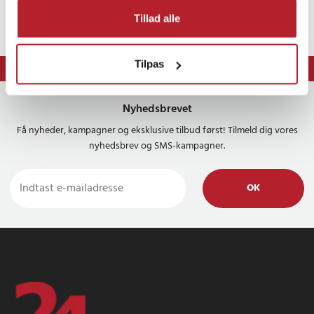
Tillad alle
Tilpas
⭐ 365 dages fortrydelsesret
Nyhedsbrevet
Få nyheder, kampagner og eksklusive tilbud først! Tilmeld dig vores
nyhedsbrev og SMS-kampagner.
OK