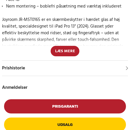
Nem montering – boblefri påsætning med værktøj inkluderet
Joyroom JR-MST0165 er en skærmbeskytter i hærdet glas af høj
kvalitet, specialdesignet til iPad Pro 13" (2024). Glasset yder
effektiv beskyttelse mod ridser, stød og fingeraftryk – uden at
påvirke skærmens skarphed, farver eller touch-følsomhed. Den
krystalklare overflade med HD-transparens bevarer den originale
LÆS MERE
billedkvalitet – ideel til både arbejde og underholdning.
Den smuds- og fingeraftryksafvisende belægning holder skærmen
Prishistorie
ren i længere tid, og den præcise pasform gør monteringen enkel.
Det medfølgende værktøj sikrer nem og boblefri påsætning. Det
præcist udskårne glas sikrer fuld touch-funktion og er fuldt
Anmeldelser
kompatibelt med Face ID.
Gennemtænkt beskyttelse til din iPad
PRISGARANTI
Med Joyroom JR-MST0165 får du en skærmbeskytter, der
UDSALG
kombinerer funktionalitet, æstetik og holdbarhed – perfekt til