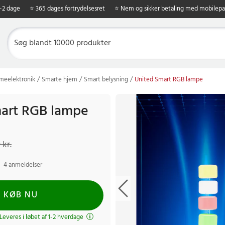
1-2 dage
⭐ 365 dages fortrydelsesret
⭐ Nem og sikker betaling med mobilepa
eelektronik
Smarte hjem
Smart belysning
United Smart RGB lampe
art RGB lampe
kr.
Tidligere pris
:
539 kr.
 kr.
4 anmeldelser
KØB NU
 Leveres i løbet af 1-2 hverdage