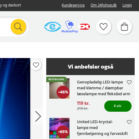
y og dankort
Kundeservice
Om 24hshop.dk
Login
Vi anbefaler også
BESTSELLERE
Genopladelig LED-lampe
med klemme / dæmpbar
-
46
%
læselampe med fleksibel arm
/ trådløs USB-bordlampe
Nuværende pris
119 kr.
:
Køb
119 kr.
Tidligere pris
:
219 kr.
219 kr.
United LED-krystal-
lampe med
-
65
%
fjernbetjening og farveskift