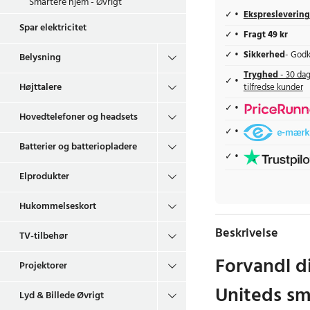
Smartere hjem - Øvrigt
Ekspreslevering
Spar elektricitet
Fragt 49 kr
Sikkerhed
- Godk
Belysning
Tryghed
- 30 dag
Højttalere
tilfredse kunder
Hovedtelefoner og headsets
Batterier og batteriopladere
Elprodukter
Hukommelseskort
Beskrivelse
TV-tilbehør
Forvandl d
Projektorer
Uniteds s
Lyd & Billede Øvrigt