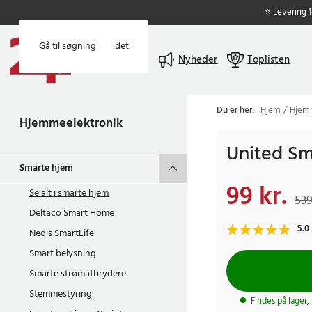
⭐ Levering 
Gå til hovedindholdet
Gå til søgning
Menu
Nyheder
Toplisten
Du er her:
Hjem
Hjemm
Hjemmeelektronik
United Sm
Smarte hjem
99 kr.
Nuværende pris
:
99 
Se alt i
smarte hjem
539
Deltaco Smart Home
5.0
Nedis SmartLife
Smart belysning
Smarte strømafbrydere
Stemmestyring
Findes på lager,