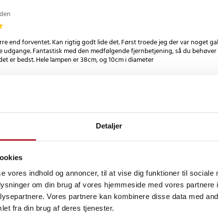
iden
re end forventet. Kan rigtig godt lide det. Først troede jeg der var noget galt
e udgange. Fantastisk med den medfølgende fjernbetjening, så du behøve
 det er bedst. Hele lampen er 38cm, og 10cm i diameter
rsk
•
Se original
år siden
Detaljer
ookies
se vores indhold og annoncer, til at vise dig funktioner til sociale
oplysninger om din brug af vores hjemmeside med vores partnere i
gså
ysepartnere. Vores partnere kan kombinere disse data med andr
et fra din brug af deres tjenester.
BESTSELLERE
BESTSELLERE
BE