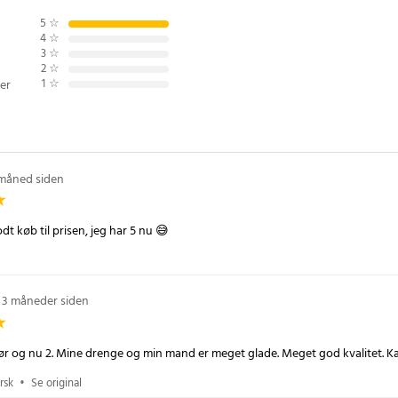
evende. Den enkle installation
 det nemt at komme i gang og
5
☆
4
☆
rskellige lysindstillinger for at
3
☆
mning, du ønsker.
2
☆
1
☆
er
il tilpasset belysning
Smart eller "Smart LIfe" samt
 måned siden
teknologi
3
dt køb til prisen, jeg har 5 nu 😅
3 måneder siden
før og nu 2. Mine drenge og min mand er meget glade. Meget god kvalitet. 
rsk
•
Se original