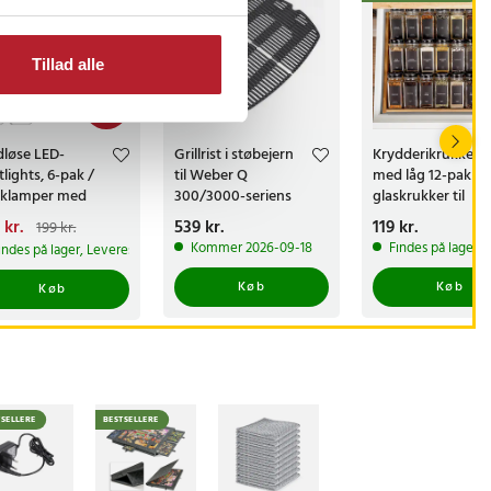
Tillad alle
-
25
%
dløse LED-
Grillrist i støbejern
Krydderikrukker
tlights, 6-pak /
til Weber Q
med låg 12-pak /
klamper med
300/3000-seriens
glaskrukker til
rnbetjening /
gasgrill
krydderier
ærende pris
 kr.
:
Pris
539 kr.
:
539 kr.
Pris
119 kr.
:
119 kr.
199 kr.
mpbar
kr.
Tidligere pris
:
Kommer 2026-09-18
Findes på lager, 
indes på lager, Leveres i løbet af 1-2 hverdage
kr.
bsbelysning
Køb
Køb
Køb
TSELLERE
BESTSELLERE