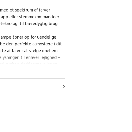
 med et spektrum af farver
ia app eller stemmekommandoer
-teknologi til bæredygtig brug
lampe åbner op for uendelige
abe den perfekte atmosfære i dit
fte af farver at vælge imellem
lysningen til enhver lejlighed –
rolig aften derhjemme eller en
ampens smarte funktioner giver
yre lyset direkte fra din
ed stemmekommandoer, hvilket
ol over dit hjemmemiljø uden at
faen.
il et smartere hjem
B-lampe bliver hvert værelse