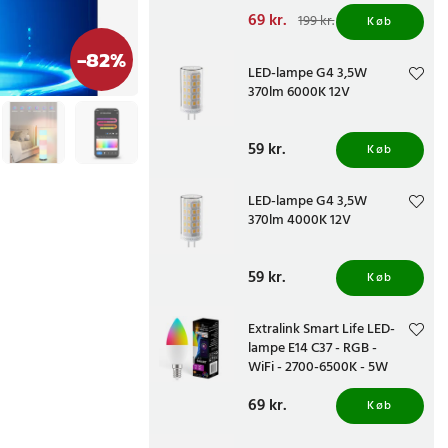
Nuværende pris
69 kr.
:
199 kr.
Køb
69 kr.
Tidligere pris
:
199 kr.
-
82
%
LED-lampe G4 3,5W
370lm 6000K 12V
Pris
59 kr.
:
59 kr.
Køb
LED-lampe G4 3,5W
370lm 4000K 12V
Pris
59 kr.
:
59 kr.
Køb
Extralink Smart Life LED-
lampe E14 C37 - RGB -
WiFi - 2700-6500K - 5W
Pris
69 kr.
:
69 kr.
Køb