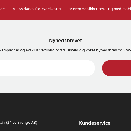
age
⭐ 365 dages fortrydelsesret
⭐ Nem og sikker betaling med mobi
Nyhedsbrevet
kampagner og eksklusive tilbud først! Tilmeld dig vores nyhedsbrev og S
Kundeservice
dk (24 se Sverige AB)