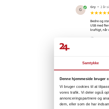
Gry
•
2 år s
G
Bedre og stør
USB med fler
kraftigt, når
Oversat fra no
Tony S
•
1 
TS
Samtykke
Denne hjemmeside bruger c
Vi bruger cookies til at tilpas
vores trafik. Vi deler også 
Andre købte o
annonceringspartnere og anal
dem, eller som de har indsaml