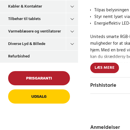
Kabler & Kontakter
Tilpas belysningen
Styr nemt lyset v
Tilbehør til tablets
Energieffektiv LED
Varmeblæsere og ventilatorer
Uniteds smarte RGB-
muligheder for at sk
Diverse Lyd & Billede
hjem. Med en bred vi
Refurbished
kan du skræddersy be
uanset om det er en 
LÆS MERE
fest med vennerne. L
dig mulighed for at st
PRISGARANTI
smartphone eller m
Prishistorie
giver dig fuld kontr
skulle rejse dig fra so
UDSALG
Smart belysning t
Med denne smarte RG
Anmeldelser