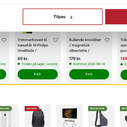
Tilpas
Trimmerhoved til
Rullende knivsliber
Trå
næsehår til Philips
/ magnetisk
spo
OneBlade /
slibestøtte /
puc
næsehårstrimmer /
diamantbryne
fje
Pris
69 kr.
:
69 kr.
Pris
179 kr.
:
179 kr.
Nuv
149
næsetrimmerhoved
400/1000 / faste
dæ
149 
veres i løbet af 1-2 hverdage
Findes på lager, Leveres i løbet af 1-2 hverdage
Kommer 2026-08-14
F
199 
slibevinkler
ska
Køb
Køb
TSELLERE
GAVEIDÉ
BESTSELLERE
BES