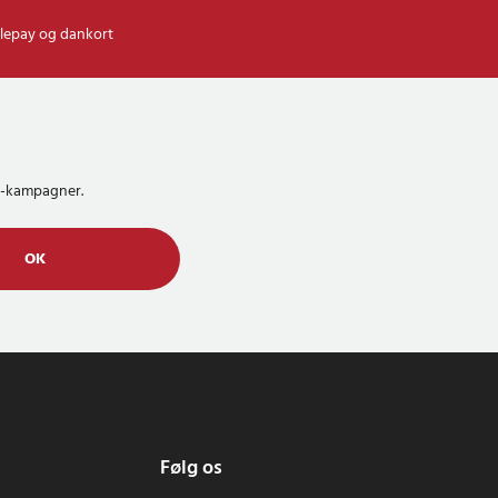
lepay og dankort
MS-kampagner.
OK
Følg os