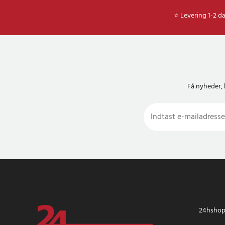
⭐ Levering 1-2 d
Få nyheder, 
24hshop.