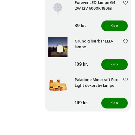
Forever LED-lampe G4
2W 12V 6000K 180lm
Pris
39 kr.
:
39 kr.
Køb
Grundig bærbar LED-
lampe
Pris
109 kr.
:
109 kr.
Køb
Paladone Minecraft Fox
Light dekorativ lampe
Pris
149 kr.
:
149 kr.
Køb