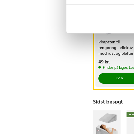
Pimpsten til
rengøring - effektiv
mod rust og pletter
Pris
49 kr.
:
49 kr.
Findes på lager, Le
Køb
Sidst besøgt
BES