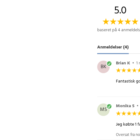
mere indbydende og l
5.0
og intuitive app gør
eksperimentere med fo
skabe præcis den ste
baseret på 4 anmeldels
Specifikation
- RGB farvespektrum t
Anmeldelser (4)
- Styr via app "Tuya 
stemmekommandoer
Brian K
•
1
- Energieffektiv LED-
BK
Article number
:
10951
Fantastisk go
Monika S
•
MS
Jeg købte 1 
Oversat fra no