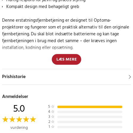
Hurtig respons for jævn og præcis styring
Kompakt design med behageligt greb
Denne erstatningsfjernbetjening er designet til Optoma-
projektorer og fungerer som et praktisk alternativ til den originale
fjernbetjening. Du skal blot indsætte batterierne og kan tage
fjernbetjeningen i brug med det samme – der kræves ingen
installation, kodning eller opsætning.
LÆS MERE
Fjernbetjeningen har hurtig respons og tydeligt placerede
knapper, som gør det nemt at styre projektorens funktioner. Det
kompakte og lette design giver et behageligt greb og gør den
Prishistorie
nem at anvende både i hjemmet, på kontoret og i
undervisningsmiljøer.
Anmeldelser
Enkel og pålidelig erstatningsfjernbetjening
5.0
5
☆
4
☆
Alle knapper er let tilgængelige og designet til intuitiv brug,
3
☆
2
☆
hvilket giver en stabil og pålidelig oplevelse ved præsentationer,
1
☆
vurdering
filmvisning og daglig brug.