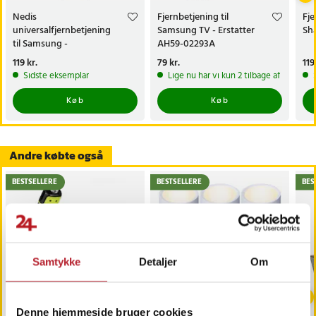
Nedis
Fjernbetjening til
Fje
universalfjernbetjening
Samsung TV - Erstatter
Sh
til Samsung -
AH59-02293A
forprogrammeret
Pris
119 kr.
:
119 kr.
Pris
79 kr.
:
79 kr.
Pri
119
erstatningsfjernbetjening
Sidste eksemplar
Lige nu har vi kun 2 tilbage af dette p
Køb
Køb
Andre købte også
BESTSELLERE
BESTSELLERE
BES
Samtykke
Detaljer
Om
-
25
%
Denne hjemmeside bruger cookies