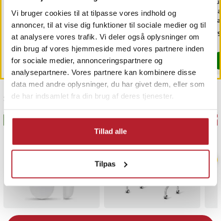
Trimmerhoved til
Trådløse LED-spotlights,
Rul
næsehår til Philips
6-pak / pucklamper med
mag
Vi bruger cookies til at tilpasse vores indhold og
OneBlade /
fjernbetjening / dæmpbar
di
annoncer, til at vise dig funktioner til sociale medier og til
næsehårstrimmer /
skabsbelysning
fas
Pris
69 kr.
:
69 kr.
Nuværende pris
149 kr.
:
Pri
179
199 kr.
at analysere vores trafik. Vi deler også oplysninger om
næsetrimmerhoved
149 kr.
Tidligere pris
:
199 kr.
Findes på lager, Leveres i løbet af 1-2 hverdage
Findes på lager, Leveres i løbet af 1-2
din brug af vores hjemmeside med vores partnere inden
Køb
for sociale medier, annonceringspartnere og
Køb
analysepartnere. Vores partnere kan kombinere disse
data med andre oplysninger, du har givet dem, eller som
de har indsamlet fra din brug af deres tjenester.
Sidst besøgt
BESTSELLERE
GAV
Tillad alle
Tilpas