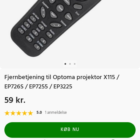
Fjernbetjening til Optoma projektor X115 /
EP726S / EP7255 / EP3225
59 kr.
Pris
:
59 kr.
5.0
1 anmeldelse
KØB NU