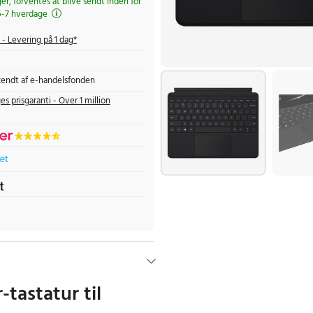
ger, forventes at blive sendt inden for
5-7 hverdage
- Levering på 1 dag*
endt af e-handelsfonden
es prisgaranti - Over 1 million
tastatur til