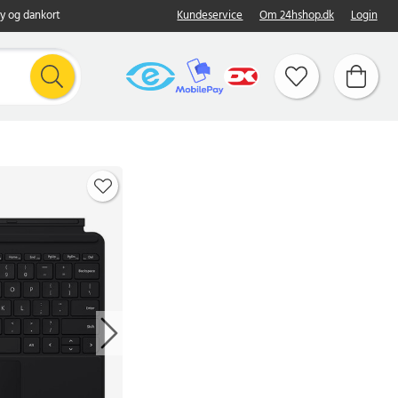
y og dankort
Kundeservice
Om 24hshop.dk
Login