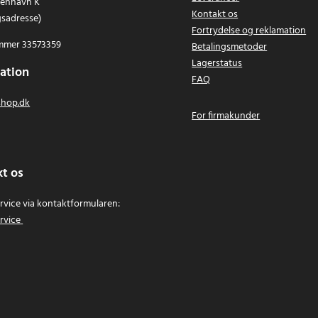
benhavn K
Kontakt os
gsadresse)
Fortrydelse og reklamation
mer 33573359
Betalingsmetoder
Lagerstatus
ation
FAQ
hop.dk
For firmakunder
t os
vice via kontaktformularen:
rvice