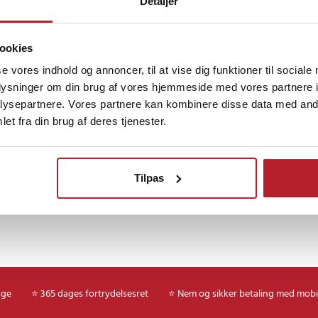
Detaljer
g, mens den store pegeplade gør
uden en ekstern mus. Velegnet til
ce Go til arbejde, studier eller
ookies
Finde gode tilbud
r en mere komplet inputmetode.
se vores indhold og annoncer, til at vise dig funktioner til sociale
Computertilbehør
Mus og tastatur
oplysninger om din brug af vores hjemmeside med vores partnere i
ysepartnere. Vores partnere kan kombinere disse data med andr
x 200,0 x 13,0 mm
et fra din brug af deres tjenester.
3
ER-181126
Tilpas
age
⭐ 365 dages fortrydelsesret
⭐ Nem og sikker betaling med mobi