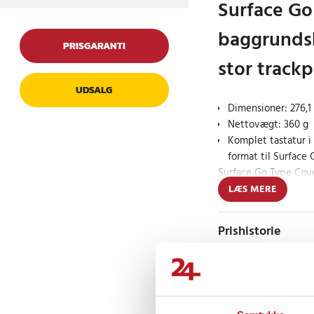
Surface G
baggrundsb
PRISGARANTI
stor track
UDSALG
Dimensioner: 276,1
Nettovægt: 360 g
Komplet tastatur i 
format til Surface 
Surface Go Type Cove
tastaturtilbehør, der
LÆS MERE
som et traditionelt t
tastaturoplevelse me
Prishistorie
stor trackpad til præ
beklædt med Alcanta
For jævnt input o
arbejde
Anmeldelser
Med optimeret tastea