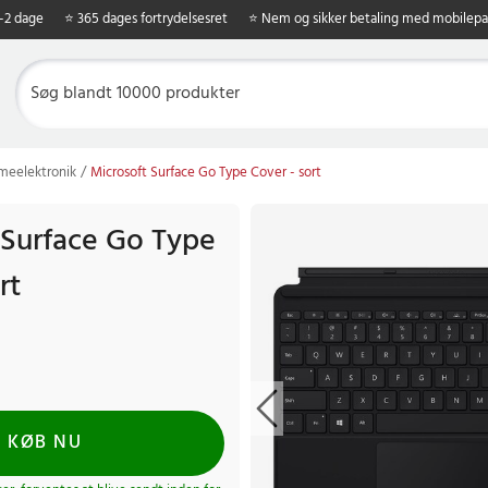
1-2 dage
⭐ 365 dages fortrydelsesret
⭐ Nem og sikker betaling med mobilepa
eelektronik
Microsoft Surface Go Type Cover - sort
 Surface Go Type
rt
KØB NU