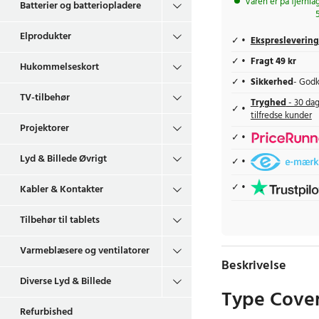
Varen er på fjernla
Batterier og batteriopladere
Elprodukter
Ekspreslevering
Fragt 49 kr
Hukommelseskort
Sikkerhed
- Godk
TV-tilbehør
Tryghed
- 30 dag
tilfredse kunder
Projektorer
Lyd & Billede Øvrigt
Kabler & Kontakter
Tilbehør til tablets
Varmeblæsere og ventilatorer
Beskrivelse
Diverse Lyd & Billede
Type Cover-
Refurbished