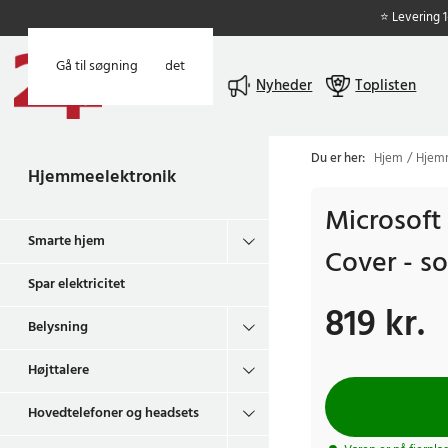
⭐ Levering 
Gå til hovedindholdet
Gå til søgning
Menu
Nyheder
Toplisten
Du er her:
Hjem
Hjemm
Hjemmeelektronik
Microsoft
Smarte hjem
Cover - so
Spar elektricitet
819 kr.
Pris
:
819 kr.
Belysning
Højttalere
Hovedtelefoner og headsets