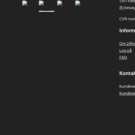
1301 Kø
(Ej besø
CVR-num
Inform
Om 24hs
Log på
FAQ
Kontak
Kundeser
Kundese