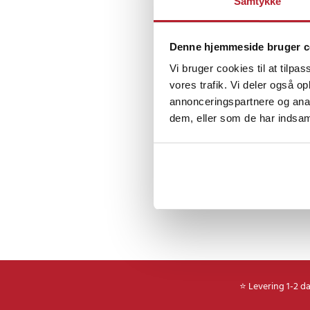
Samtykke
og flydende skrivnin
det nemt at arbejde 
dem, der bruger Surfa
Denne hjemmeside bruger c
mobil brug og ønske
Vi bruger cookies til at tilpas
vores trafik. Vi deler også 
Specifikationer
annonceringspartnere og anal
- Dimensioner: 276,1 
dem, eller som de har indsaml
- Nettovægt: 360 g
- EAN: 88984259088
Article number
:
API-H
⭐ Levering 1-2 d