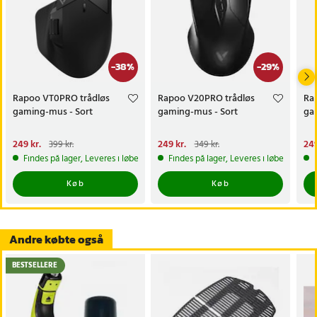
-
38
%
-
29
%
Rapoo VT0PRO trådløs
Rapoo V20PRO trådløs
Ra
gaming-mus - Sort
gaming-mus - Sort
ga
Nuværende pris
249 kr.
:
Nuværende pris
249 kr.
:
Nu
249
399 kr.
349 kr.
249 kr.
Tidligere pris
:
399 kr.
249 kr.
Tidligere pris
:
349 kr.
249
Findes på lager, Leveres i løbet af 1-2 hverdage
Findes på lager, Leveres i løbet af 1-2
Køb
Køb
Andre købte også
BESTSELLERE