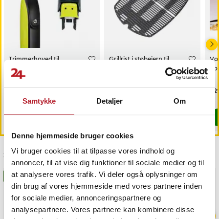
Trimmerhoved til
Grillrist i støbejern til
Vou
næsehår til Philips
Weber Q 300/3000-
ho
OneBlade /
seriens gasgrill
næsehårstrimmer /
Pris
69 kr.
:
69 kr.
Pris
539 kr.
:
539 kr.
Pri
1.2
næsetrimmerhoved
Findes på lager, Leveres i løbet af 1-2 hverdage
Kommer 2026-09-18
Samtykke
Detaljer
Om
Køb
Køb
Denne hjemmeside bruger cookies
Vi bruger cookies til at tilpasse vores indhold og
Sidst besøgt
annoncer, til at vise dig funktioner til sociale medier og til
at analysere vores trafik. Vi deler også oplysninger om
BESTSELLERE
din brug af vores hjemmeside med vores partnere inden
for sociale medier, annonceringspartnere og
analysepartnere. Vores partnere kan kombinere disse