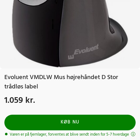
Evoluent VMDLW Mus højrehåndet D Stor
trådløs label
1.059 kr.
Pris
:
1.059 kr.
KØB NU
Varen er på fjernlager, forventes at blive sendt inden for 5-7 hverdage