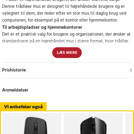
Denne trådløse mus er designet til højrehåndede brugere og er
velegnet til dem, der leder efter en stor mus til daglig brug ved
computeren, for eksempel på et kontor eller hjemmekontor.
Til arbejdspladser og hjemmekontorer
Det er et praktisk valg for brugere og organisationer, der ønsker at
standardisere på en højrehåndet mus i større format, hvor trådløs
brug kan bidrage til et renere arbejdsområde.
LÆS MERE
Specifikationer
- Dimensioner: 115,0 × 114,0 × 108,1 mm
Prishistorie
- Nettovægt: 294 g
- EAN: 852153000297
Anmeldelser
Article number
:
API-HER-180502
Vi anbefaler også