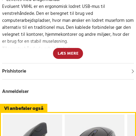
Evoluent VM4L er en ergonomisk lodret USB-mus til
venstrehåndede. Den er beregnet til brug ved
computerarbejdspladser, hvor man ønsker en lodret museform som
alternativ til en traditionel mus. Den kablede forbindelse gør den
velegnet til kontorer, hjemmekontorer og andre miljøer, hvor der
er brug for en stabil museløsning.
Til venstrehåndede arbejdspladser
LÆS MERE
Denne model er designet til venstrehåndede brugere og er
velegnet til det daglige arbejde ved computeren, f.eks.
administration, kundeservice eller andre skærmbaserede opgaver.
Prishistorie
Specifikationer
- Dimensioner: 112,0 x 112,0 x 104,0 mm
Anmeldelser
- Nettovægt: 248 g
- EAN: 852153014218
Vi anbefaler også
- Leveringsomfang: kablet lasermus, brugervejledning
- Farve: svart/grå
Article number
:
API-HER-183083