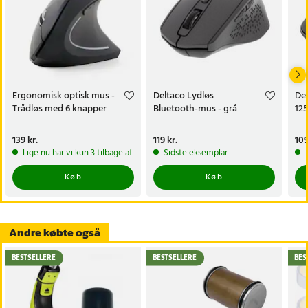
Ergonomisk optisk mus -
Deltaco Lydløs
De
Trådløs med 6 knapper
Bluetooth-mus - grå
12
Pris
139 kr.
:
139 kr.
Pris
119 kr.
:
119 kr.
Pri
109
Lige nu har vi kun 3 tilbage af dette produkt
Sidste eksemplar
Køb
Køb
Andre købte også
BESTSELLERE
BESTSELLERE
BES