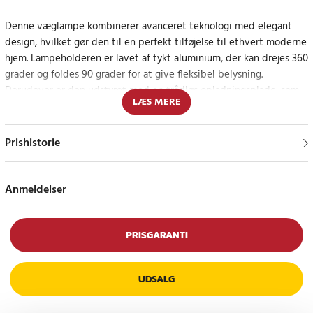
Denne væglampe kombinerer avanceret teknologi med elegant
design, hvilket gør den til en perfekt tilføjelse til ethvert moderne
hjem. Lampeholderen er lavet af tykt aluminium, der kan drejes 360
grader og foldes 90 grader for at give fleksibel belysning.
Derudover er den udstyret med en trådløs opladningsplade, som
LÆS MERE
også er lavet af solidt aluminium, og som ikke kun giver en praktisk
opladningsstation til din smartphone, men også sikrer effektiv
varmeafledning.
Prishistorie
Perfekt til hyggebelysning og baggrundsbelysning
Anmeldelser
Skab en hyggelig atmosfære i dit soveværelse eller din stue med
denne alsidige væglampe. Med sin justerbare lysstyrke er den
ideel som natlampe eller diskret baggrundsbelysning, og den
PRISGARANTI
drejelige lampeholder gør det nemt at rette lyset præcis derhen,
hvor der er brug for det.
UDSALG
Multifunktionel med integreret USB og trådløs opladning