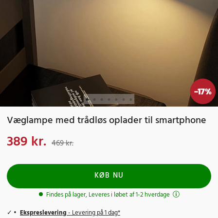
-
17
%
Væglampe med trådløs oplader til smartphone
389 kr.
Nuværende pris
:
389 kr.
Tidligere pris
:
469 kr.
469 kr.
KØB NU
Findes på lager, Leveres i løbet af 1-2 hverdage
Ekspreslevering
- Levering på 1 dag*