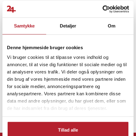
Den indbyggede trådløse opladningsplade og USB-stikket gør
lampen til mere end bare en lyskilde. Oplad din mobiltelefon
trådløst, mens du har mulighed for at oplade en ekstra enhed via
Finde gode tilbud
Samtykke
Detaljer
Om
USB. Perfekt til dem, der ønsker en praktisk løsning til både
belysning og opladning.
Belysning
Smart belysning
Denne hjemmeside bruger cookies
Materialevalg, der sikrer holdbarhed og elegance
Hjemmeelektronik
Vi bruger cookies til at tilpasse vores indhold og
Lampen er fremstillet af robust aluminium og akryl og kombinerer
annoncer, til at vise dig funktioner til sociale medier og til
holdbarhed med et moderne look, der passer til de fleste
at analysere vores trafik. Vi deler også oplysninger om
indretningsstile. Materialerne giver både et holdbart ydre og
din brug af vores hjemmeside med vores partnere inden
effektiv varmestyring for langvarig brug og stabil ydeevne.
for sociale medier, annonceringspartnere og
analysepartnere. Vores partnere kan kombinere disse
Nem installation og brugervenlighed
data med andre oplysninger, du har givet dem, eller som
de har indsamlet fra din brug af deres tjenester.
Lampen er designet til nem installation med trinvise instruktioner,
der omfatter boring af huller, fastgørelse med skruer og tilslutning
af ledninger. Den er både praktisk og æstetisk tiltalende, hvilket
Tillad alle
gør installationen nem og resultatet stilfuldt i ethvert miljø.