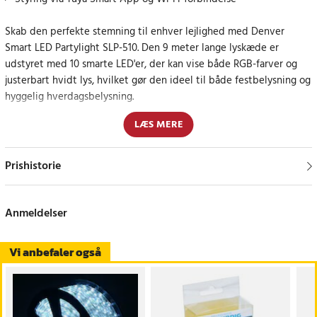
Skab den perfekte stemning til enhver lejlighed med Denver
Smart LED Partylight SLP-510. Den 9 meter lange lyskæde er
udstyret med 10 smarte LED'er, der kan vise både RGB-farver og
justerbart hvidt lys, hvilket gør den ideel til både festbelysning og
hyggelig hverdagsbelysning.
LÆS MERE
Hvert lys kan styres individuelt via Tuya Smart-appen, hvilket
giver dig fuld kontrol over farve, lysstyrke og farvetemperatur.
Lamperne er også kompatible med Wi-Fi (2,4 GHz), hvilket gør det
Prishistorie
nemt at justere indstillingerne direkte fra din smartphone.
Holdbart og vejrbestandigt design
Anmeldelser
Lyskæden er IP65-klassificeret, hvilket gør den vandafvisende og
Vi anbefaler også
perfekt til udendørs brug under alle vejrforhold. Strømadapteren
er IP44-klassificeret og beskyttet mod vandsprøjt. Lysene kan
modstå temperaturer fra -20° til 60° Celsius, hvilket gør dem
velegnede til brug året rundt.