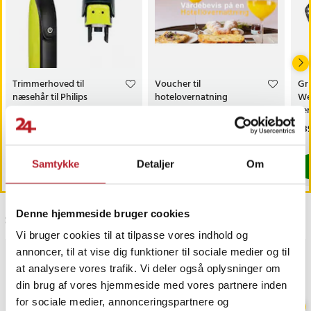
Trimmerhoved til
Voucher til
Gri
næsehår til Philips
hotelovernatning
We
OneBlade /
ser
næsehårstrimmer /
Pris
69 kr.
:
69 kr.
Pris
1.299 kr.
:
1.299 kr.
Pri
539
næsetrimmerhoved
Findes på lager, Leveres i løbet af 1-2 hverdage
Findes på lager, Leveres i løbet af 1-2
Samtykke
Detaljer
Om
Køb
Køb
Denne hjemmeside bruger cookies
Sidst besøgt
Vi bruger cookies til at tilpasse vores indhold og
BESTSELLERE
annoncer, til at vise dig funktioner til sociale medier og til
at analysere vores trafik. Vi deler også oplysninger om
din brug af vores hjemmeside med vores partnere inden
for sociale medier, annonceringspartnere og