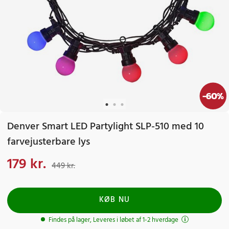
-
60
%
Denver Smart LED Partylight SLP-510 med 10
farvejusterbare lys
179 kr.
Nuværende pris
:
179 kr.
Tidligere pris
:
449 kr.
449 kr.
KØB NU
Findes på lager, Leveres i løbet af 1-2 hverdage