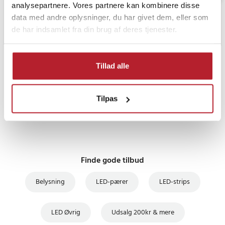
analysepartnere. Vores partnere kan kombinere disse
data med andre oplysninger, du har givet dem, eller som
de har indsamlet fra din brug af deres tjenester.
PRISGARANTI
Tillad alle
UDSALG
Tilpas
Finde gode tilbud
Belysning
LED-pærer
LED-strips
LED Øvrig
Udsalg 200kr & mere