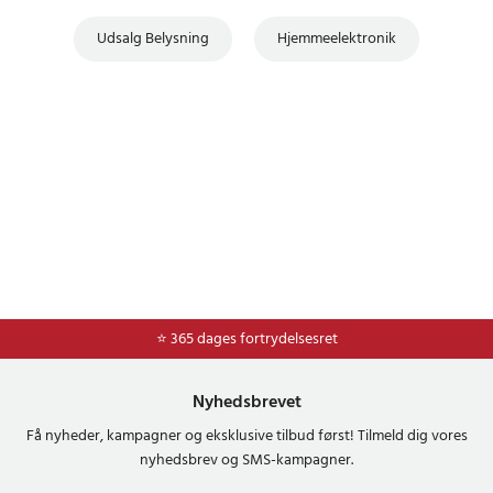
Udsalg Belysning
Hjemmeelektronik
⭐ Nem og sikker betaling med mobilepay og dankort
⭐ 365 dages fortrydelsesret
Nyhedsbrevet
Få nyheder, kampagner og eksklusive tilbud først! Tilmeld dig vores
nyhedsbrev og SMS-kampagner.