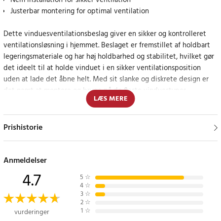
Nem installation for sikker ventilation
Justerbar montering for optimal ventilation
Dette vinduesventilationsbeslag giver en sikker og kontrolleret
ventilationsløsning i hjemmet. Beslaget er fremstillet af holdbart
legeringsmateriale og har høj holdbarhed og stabilitet, hvilket gør
det ideelt til at holde vinduet i en sikker ventilationsposition
uden at lade det åbne helt. Med sit slanke og diskrete design er
det nemt at montere og bruge på de fleste vinduestyper.
LÆS MERE
Nem justering for tilpasset ventilation
Prishistorie
Beslaget er designet til at give mulighed for tilpasset ventilation,
hvilket gør det perfekt til at skabe god luftgennemstrømning og
samtidig forhindre uønskede åbninger. Et fremragende tilbehør til
Anmeldelser
at forbedre sikkerheden og komforten i hjemmet.
4.7
5
☆
4
☆
Specifikation
3
☆
2
☆
- Materiale: Legering
1
☆
vurderinger
- Justerbar længde: 2,5-18 cm