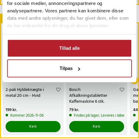
for sociale medier, annonceringspartnere og
analysepartnere. Vores partnere kan kombinere disse
Andre købte også
data med andre oplysninger, du har givet dem, eller som
de har indsamlet fra din brug af deres tjenester.
BESTSELLERE
Tillad alle
Tilpas
2-pak Hyldeknægte i
Bosch
Gar
metal 20 cm - Hvid
Afkalkningstabletter
me
Kaffemaskine 6 stk.
bøj
Pris
199 kr.
:
199 kr.
Pris
79 kr.
:
79 kr.
Pri
449
Kommer 2026-11-06
Findes på lager, Leveres i løbet af 1-2
Køb
Køb