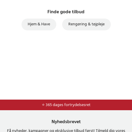
Finde gode tilbud
Hjem & Have
Rengøring & tøjpleje
⭐ Nem og sikker betaling med mobilepay og dankort
⭐ 365 dages fortrydelsesret
Nyhedsbrevet
Få nyheder, kampagner og eksklusive tilbud først! Tilmeld dig vores