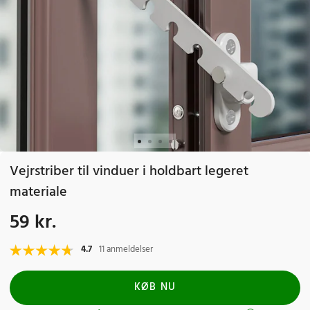
Vejrstriber til vinduer i holdbart legeret
materiale
59 kr.
Pris
:
59 kr.
4.7
11 anmeldelser
KØB NU