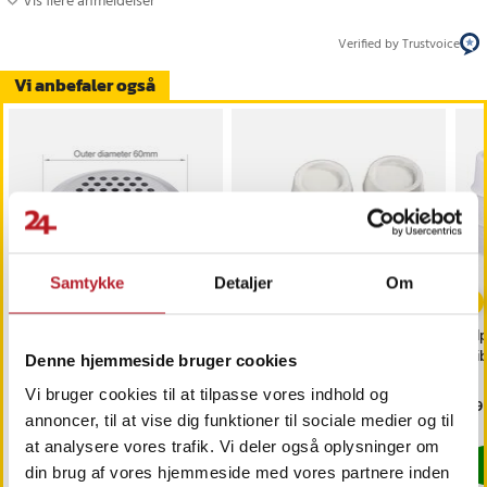
Vis flere anmeldelser
Verified by Trustvoice
Vi anbefaler også
Samtykke
Detaljer
Om
Rundt ventilationsgitter
Vibrationsdæmpere med
Alp
53 mm i rustfrit stål
øget stabilitet - 4-pak
Vi
Denne hjemmeside bruger cookies
Vi bruger cookies til at tilpasse vores indhold og
Pris
29 kr.
:
29 kr.
Pris
89 kr.
:
89 kr.
Pri
49 
annoncer, til at vise dig funktioner til sociale medier og til
Findes på lager, Leveres i løbet af 1-2 hverdage
Findes på lager, Leveres i løbet af 1-2
at analysere vores trafik. Vi deler også oplysninger om
Køb
Køb
din brug af vores hjemmeside med vores partnere inden