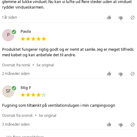
glemme at lukke vinduet. Nu kan vi lufte ud flere steder uden at vinduet
rydder vindueskarmen.
1 år siden
Paula
P
Produktet fungerer rigtig godt og er nemt at samle. Jeg er meget tilfreds
med købet og kan anbefale det til andre.
Oversat fra norsk
•
Se original
2 måneder siden
Stig F
SF
Fugning som tiltænkt på ventilationslugen i min campingvogn
Oversat fra svensk
•
Se original
3 måneder siden