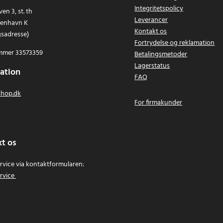
Integritetspolicy
en 3, st. th
Leverancer
benhavn K
Kontakt os
gsadresse)
Fortrydelse og reklamation
mer 33573359
Betalingsmetoder
Lagerstatus
ation
FAQ
hop.dk
For firmakunder
t os
vice via kontaktformularen:
rvice