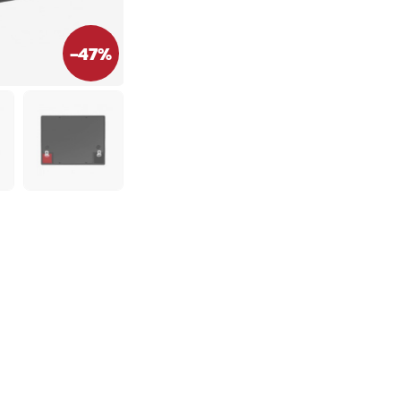
-
47
%