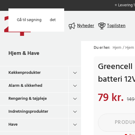
⭐ Levering 
Gå til hovedindholdet
Gå til søgning
Menu
Nyheder
Toplisten
Du er her:
Hjem
Hjem
Hjem & Have
Greencel
Køkkenprodukter
batteri 1
Alarm & sikkerhed
79 kr.
Nuværende pris
:
79 
Rengøring & tøjpleje
149 
Indretningsprodukter
PRODUK
Have