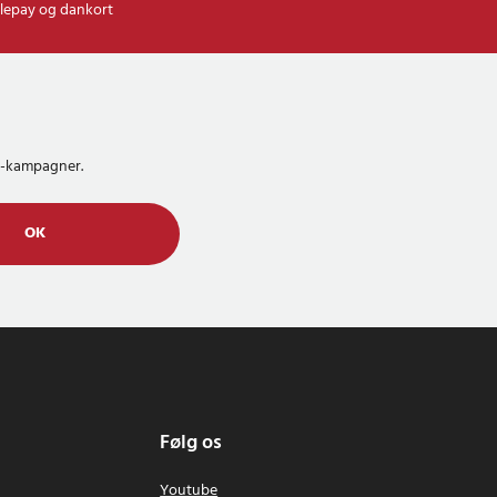
lepay og dankort
MS-kampagner.
OK
Følg os
Youtube