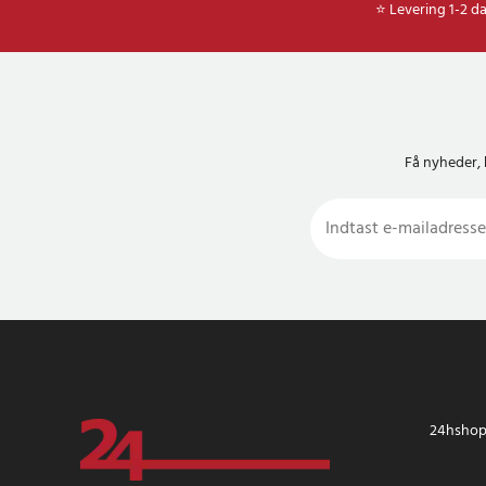
⭐ Levering 1-2 d
Få nyheder, 
24hshop.