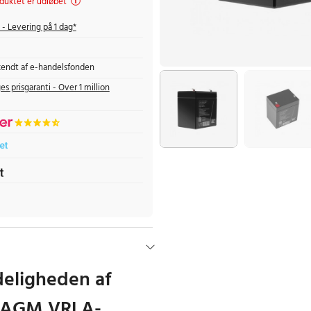
duktet er udløbet
- Levering på 1 dag*
endt af e-handelsfonden
es prisgaranti - Over 1 million
deligheden af
s AGM VRLA-