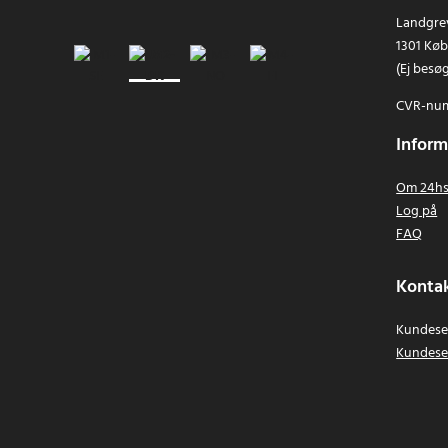
Landgrev
1301 Kø
(Ej besø
CVR-num
Inform
Om 24hs
Log på
FAQ
Kontak
Kundeser
Kundese