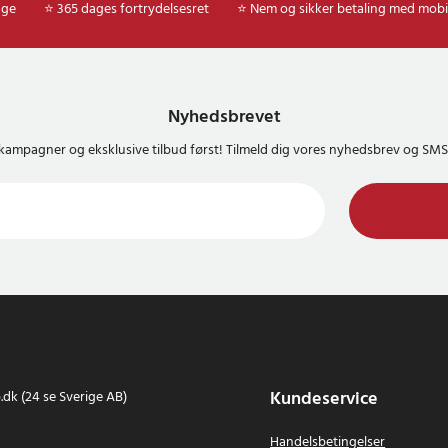
age
⭐ 365 dages fortrydelsesret
⭐ Nem og sikker betaling med mobi
Nyhedsbrevet
kampagner og eksklusive tilbud først! Tilmeld dig vores nyhedsbrev og S
Kundeservice
dk (24 se Sverige AB)
Handelsbetingelser