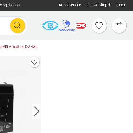
y og dankort
Kundeservice
Om 24hshop.dk
Login
 VRLA-batteri 12V 4Ah