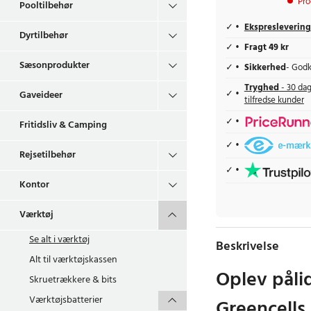
Pro
Pooltilbehør
Ekspreslevering
Dyrtilbehør
Fragt 49 kr
Sæsonprodukter
Sikkerhed
- Godk
Tryghed
- 30 dag
Gaveideer
tilfredse kunder
Fritidsliv & Camping
Rejsetilbehør
Kontor
Værktøj
Se alt i
værktøj
Beskrivelse
Alt til værktøjskassen
Oplev påli
Skruetrækkere & bits
Værktøjsbatterier
Greencell