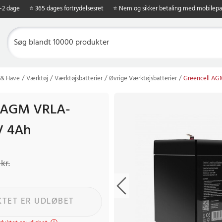
1-2 dage
⭐ 365 dages fortrydelsesret
⭐ Nem og sikker betaling med mobilepa
 & Have
Værktøj
Værktøjsbatterier
Øvrige Værktøjsbatterier
Greencell AGM
l AGM VRLA-
2V 4Ah
kr.
Tidligere pris
:
149 kr.
kr.
TET ER UDLØBET