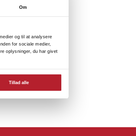
Om
ronor
Værktøjsbatterier
 medier og til at analysere
nden for sociale medier,
d
Udsalg El-produkter
e oplysninger, du har givet
Tillad alle