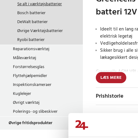
Se alt i
værktøjsbatterier
batteri 12
Bosch batterier
DeWalt batterier
Ideelt til en lang 
Øvrige Værktøjsbatterier
elektrisk legetøj
Ryobi batterier
Vedligeholdelsesfri
Reparationsværktøj
Sikker brug i alle 
lækagesikkert desi
Måleværktøj
Forstørrelsesglas
Greencells AGM VRLA
Flyttehjælpemidler
LÆS MERE
pålidelig strømløsnin
Inspektionskameraer
herunder UPS-systemer
alarmsystemer, over
Kuglelejer
Prishistorie
enheder. Med sin ava
Øvrigt værktøj
designet til at forhi
Polerings- og slibeskiver
sikrer sikker drift ua
vedligeholdelsesfri na
Øvrige fritidsprodukter
Anmeldelser
års levetid gør det ti
cyklusdrift, mens de