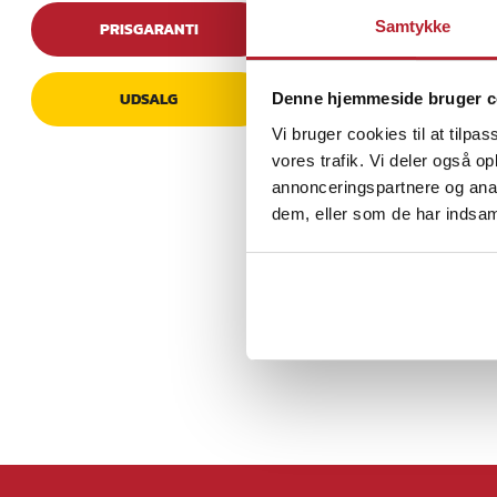
vibrationer og evne t
Samtykke
PRISGARANTI
opladningskapacitete
temperaturområde sik
række forskellige for
UDSALG
Denne hjemmeside bruger c
Vi bruger cookies til at tilpas
Holdbarhed og p
vores trafik. Vi deler også 
annonceringspartnere og anal
Det vibrationsresiste
dem, eller som de har indsaml
fungere i en lang ræ
batteri til en pålidel
Specifikation
- Type: AGM VRLA
- Spænding: 12V
- Kapacitet: 4Ah
- Levetid: Op til 5 år
Article number
:
11046