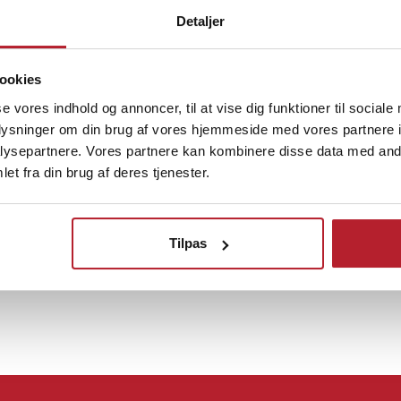
il at opretholde
Detaljer
n over et bredt
Finde gode tilbud
rer driftssikkerhed under en
hold.
ookies
Hjem & Have
Værktøj
Udsalg 100-199 K
se vores indhold og annoncer, til at vise dig funktioner til sociale
ålidelighed
oplysninger om din brug af vores hjemmeside med vores partnere i
Øvrige Værktøjsbatterier
Udsalg Hjem og friti
ysepartnere. Vores partnere kan kombinere disse data med andr
nte design og evnen til at
et fra din brug af deres tjenester.
kke temperaturer gør dette
ig strømkilde til alle dine behov.
Tilpas
6