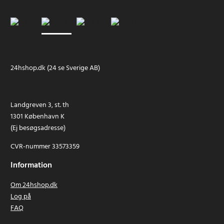
24hshop.dk (24 se Sverige AB)
Landgreven 3, st. th
1301 København K
(Ej besøgsadresse)
CVR-nummer 33573359
Information
Om 24hshop.dk
Log på
FAQ