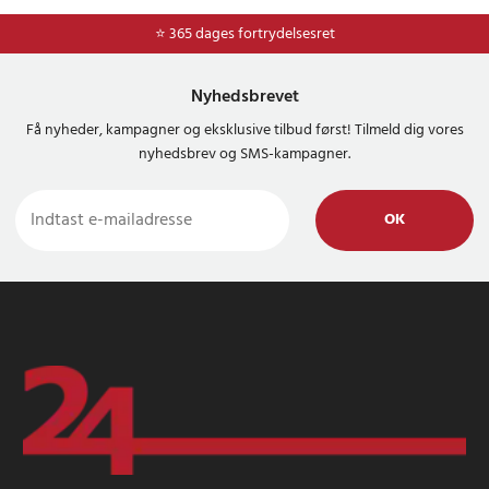
⭐ Nem og sikker betaling med mobilepay og dankort
⭐ 365 dages fortrydelsesret
Nyhedsbrevet
Få nyheder, kampagner og eksklusive tilbud først! Tilmeld dig vores
nyhedsbrev og SMS-kampagner.
OK