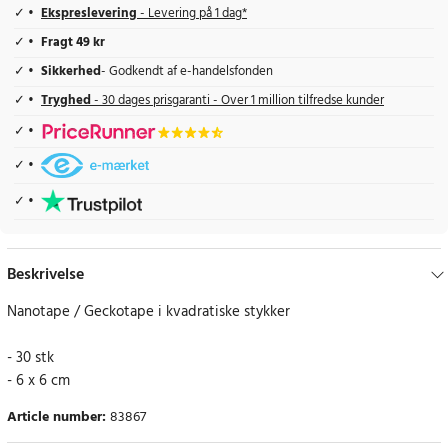
Ekspreslevering
- Levering på 1 dag*
Fragt 49 kr
Sikkerhed
- Godkendt af e-handelsfonden
Tryghed
- 30 dages prisgaranti - Over 1 million tilfredse kunder
Beskrivelse
Nanotape / Geckotape i kvadratiske stykker
- 30 stk
- 6 x 6 cm
Article number
:
83867