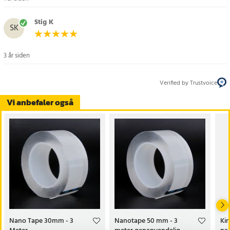
Stig K
SK
3 år siden
Verified by Trustvoice
Vi anbefaler også
Nano Tape 30mm - 3
Nanotape 50 mm - 3
Kin