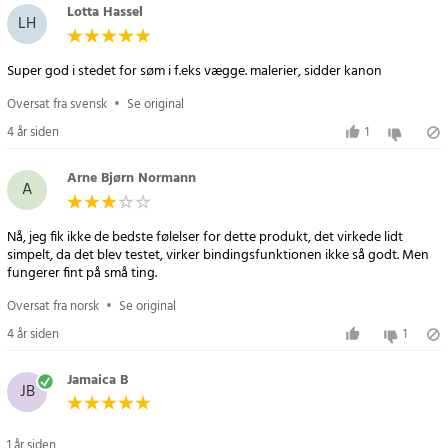
Lotta Hassel
LH
Super god i stedet for søm i f.eks vægge. malerier, sidder kanon
Oversat fra svensk
•
Se original
4 år siden
1
Arne Bjørn Normann
A
Nå, jeg fik ikke de bedste følelser for dette produkt, det virkede lidt
simpelt, da det blev testet, virker bindingsfunktionen ikke så godt. Men
fungerer fint på små ting.
Oversat fra norsk
•
Se original
4 år siden
1
Jamaica B
JB
1 år siden