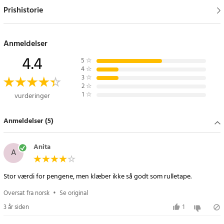
Prishistorie
Anmeldelser
4.4
5
☆
4
☆
3
☆
2
☆
1
☆
vurderinger
Anmeldelser (5)
Anita
A
Stor værdi for pengene, men klæber ikke så godt som rulletape.
Oversat fra norsk
•
Se original
3 år siden
1