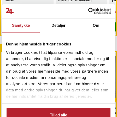
Meter
meter genanvendelig
pa
dobbeltklæbende tape
Pris
59 kr.
:
59 kr.
Pris
69 kr.
:
69 kr.
Nu
59 
59 
Findes på lager, Leveres i løbet af 1-2 hverdage
Findes på lager, Leveres i løbet af 1-2
Samtykke
Detaljer
Om
Køb
Køb
Denne hjemmeside bruger cookies
Andre købte også
Vi bruger cookies til at tilpasse vores indhold og
annoncer, til at vise dig funktioner til sociale medier og til
at analysere vores trafik. Vi deler også oplysninger om
din brug af vores hjemmeside med vores partnere inden
for sociale medier, annonceringspartnere og
analysepartnere. Vores partnere kan kombinere disse
data med andre oplysninger, du har givet dem, eller som
-
18
%
-
55
%
de har indsamlet fra din brug af deres tjenester.
Solcellebelysning til
Samsung Headset EO-
Va
altantrapper
EG920BW Hybrid
Re
Tillad alle